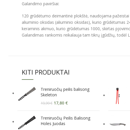
Galandimo paviršiai:
120 grūdėtumo deimantinė plokštė, naudojama pažeistai pjov
aliuminio oksidas (aliuminio oksidas), kurio grūdėtumas 
keraminis akmuo, kurio grūdėtumas 1000, skirtas pjovimo 
Galandimas rankomis reikalauja tam tikrų įgūdžių, todėl
KITI PRODUKTAI
Treniruočių peilis balisong
Skeleton
17,80
€
19,99
€
Treniruočių Peilis Balisong
Holes Juodas