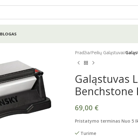
BLOGAS
Pradžia
/
Peilių Galąstuvai
/
Galąs
Galąstuvas L
Benchstone 
69,00
€
Pristatymo terminas
Nuo
5
I
Turime