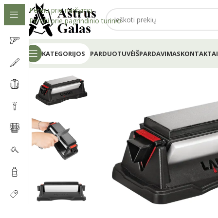
Pereiti prie naršymo
Pereiti prie pagrindinio turinio
KATEGORIJOS
PARDUOTUVĖ
IŠPARDAVIMAS
KONTAKTAI