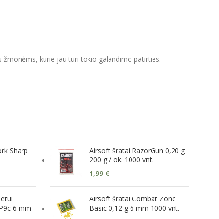
monėms, kurie jau turi tokio galandimo patirties.
ork Sharp
Airsoft šratai RazorGun 0,20 g
200 g / ok. 1000 vnt.
1,99
€
letui
Airsoft šratai Combat Zone
P9c 6 mm
Basic 0,12 g 6 mm 1000 vnt.