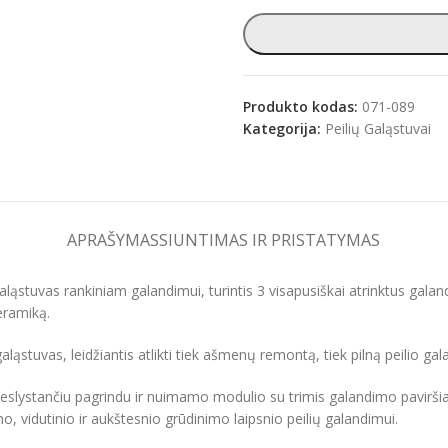
e
Produkto kodas:
071-089
Kategorija:
Peilių Galąstuvai
APRAŠYMAS
SIUNTIMAS IR PRISTATYMAS
ąstuvas rankiniam galandimui, turintis 3 visapusiškai atrinktus gala
eramiką.
stuvas, leidžiantis atlikti tiek ašmenų remontą, tiek pilną peilio gal
neslystančiu pagrindu ir nuimamo modulio su trimis galandimo pavirši
 vidutinio ir aukštesnio grūdinimo laipsnio peilių galandimui.