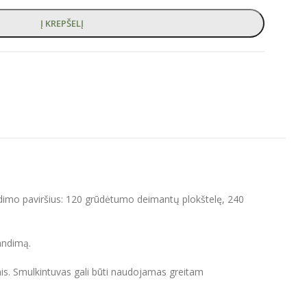
Į KREPŠELĮ
ndimo paviršius: 120 grūdėtumo deimantų plokštelę, 240
andimą.
ais. Smulkintuvas gali būti naudojamas greitam