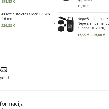
198,83
€
15,10
€
Airsoft pistoletas Glock 17 Gen
4 6 mm
Neperšlampamas Kr
Neperšlampama Ju
239,38
€
Kuprinė DOVONŲ
15,99
€
–
25,00
€
s
alas.lt
nformacija