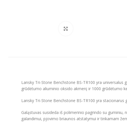
Spustelėkite, kad padidintumėt
Lansky Tri-Stone Benchstone BS-TR100 yra universalus gal
grūdėtumo aliuminio oksido akmenį ir 1000 grūdėtumo k
Lansky Tri-Stone Benchstone BS-TR100 yra stacionarus galą
Galąstuvas susideda iš polimerinio pagrindo su guminiu, 
galandimui, pjovimo briaunos atstatymui ir tinkamam žemo,