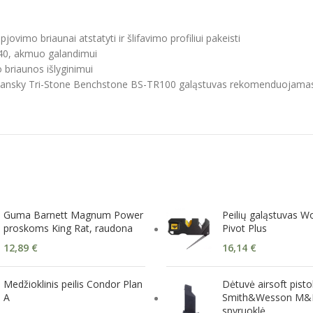
imo briaunai atstatyti ir šlifavimo profiliui pakeisti
240, akmuo galandimui
briaunos išlyginimui
 Lansky Tri-Stone Benchstone BS-TR100 galąstuvas rekomenduojamas ž
Guma Barnett Magnum Power
Peilių galąstuvas W
proskoms King Rat, raudona
Pivot Plus
12,89
€
16,14
€
Medžioklinis peilis Condor Plan
Dėtuvė airsoft pisto
A
Smith&Wesson M&
spyruoklė