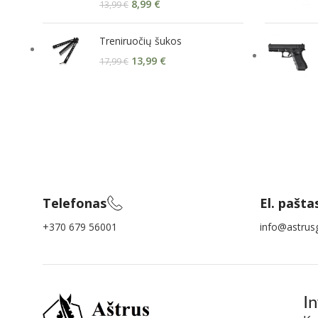
8,99
€
13,99
€
Treniruočių šukos
13,99
€
17,99
€
Telefonas
El. pašta
+370 679 56001
info@astrusg
I