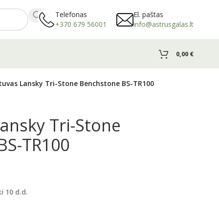
Telefonas
El. paštas
+370 679 56001
info@astrusgalas.lt
0,00
€
tuvas Lansky Tri-Stone Benchstone BS-TR100
ansky Tri-Stone
BS-TR100
ki 1
0
d.d.