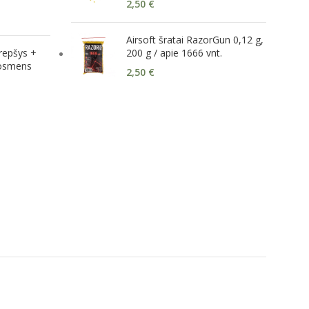
2,50
€
Airsoft šratai RazorGun 0,12 g,
epšys +
200 g / apie 1666 vnt.
osmens
2,50
€