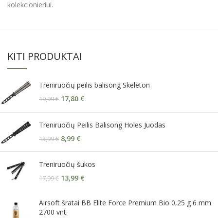
kolekcionieriui.
KITI PRODUKTAI
Treniruočių peilis balisong Skeleton
17,80
€
19,99
€
Treniruočių Peilis Balisong Holes Juodas
8,99
€
13,99
€
Treniruočių šukos
13,99
€
17,99
€
Airsoft šratai BB Elite Force Premium Bio 0,25 g 6 mm
2700 vnt.