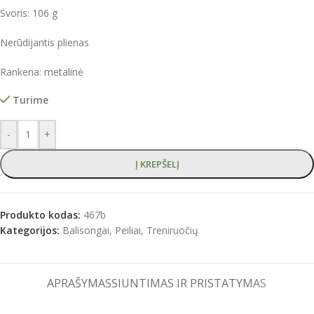
Svoris: 106 g
Nerūdijantis plienas
Rankena: metalinė
Turime
-
+
Į KREPŠELĮ
Produkto kodas:
467b
Kategorijos:
Balisongai
,
Peiliai
,
Treniruočių
APRAŠYMAS
SIUNTIMAS IR PRISTATYMAS