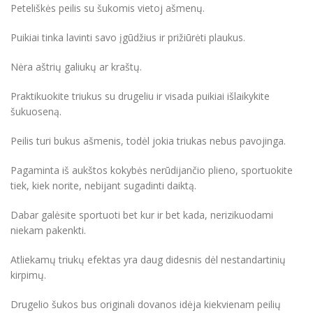
Peteliškės peilis su šukomis vietoj ašmenų.
Puikiai tinka lavinti savo įgūdžius ir prižiūrėti plaukus.
Nėra aštrių galiukų ar kraštų.
Praktikuokite triukus su drugeliu ir visada puikiai išlaikykite
šukuoseną.
Peilis turi bukus ašmenis, todėl jokia triukas nebus pavojinga.
Pagaminta iš aukštos kokybės nerūdijančio plieno, sportuokite
tiek, kiek norite, nebijant sugadinti daiktą.
Dabar galėsite sportuoti bet kur ir bet kada, nerizikuodami
niekam pakenkti.
Atliekamų triukų efektas yra daug didesnis dėl nestandartinių
kirpimų.
Drugelio šukos bus originali dovanos idėja kiekvienam peilių