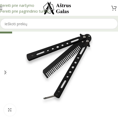
Pereiti prie naršymo
Pereiti prie pagrindinio turinio
-22%
Spustelėkite, kad padidintumėte