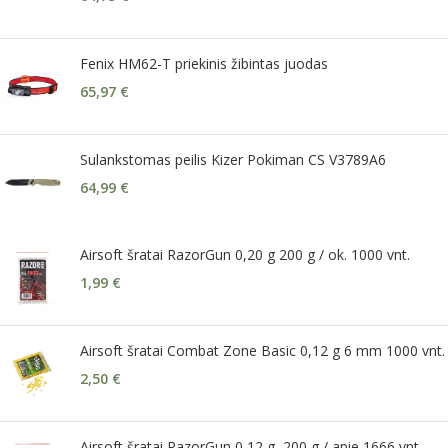
Fenix HM62-T priekinis žibintas juodas
65,97
€
Sulankstomas peilis Kizer Pokiman CS V3789A6
64,99
€
Airsoft šratai RazorGun 0,20 g 200 g / ok. 1000 vnt.
1,99
€
Airsoft šratai Combat Zone Basic 0,12 g 6 mm 1000 vnt.
2,50
€
Airsoft šratai RazorGun 0,12 g, 200 g / apie 1666 vnt.