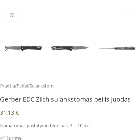
Spustelėkite, kad padidintumėte
Pradžia
/
Peiliai
/
Sulankstomi
Gerber EDC Zilch sulankstomas peilis juodas
31,13
€
Numatomas pristatymo terminas: 3 – 10 d.d.
Turime