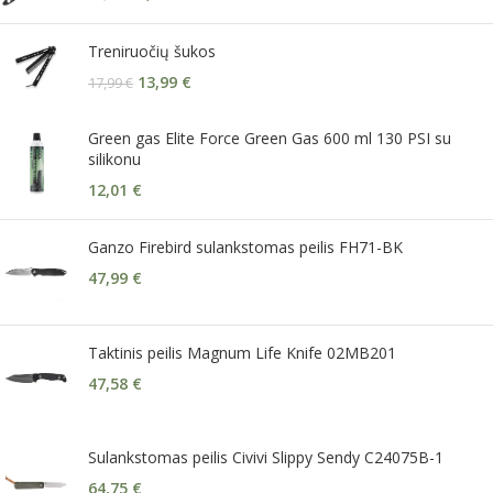
Treniruočių šukos
13,99
€
17,99
€
Green gas Elite Force Green Gas 600 ml 130 PSI su
silikonu
12,01
€
Ganzo Firebird sulankstomas peilis FH71-BK
47,99
€
Taktinis peilis Magnum Life Knife 02MB201
47,58
€
Sulankstomas peilis Civivi Slippy Sendy C24075B-1
64,75
€