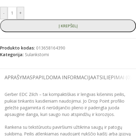
-
+
Į KREPŠELĮ
Produkto kodas:
013658164390
Kategorija:
Sulankstomi
APRAŠYMAS
PAPILDOMA INFORMACIJA
ATSILIEPIMAI (0)
S
Gerber EDC Zilch – tai kompaktiškas ir lengvas kišeninis peilis,
puikiai tinkantis kasdieniam naudojimui. Jo Drop Point profilio
geležtė pagaminta iš nerūdijančio plieno ir padengta juoda
apsaugine danga, kuri saugo nuo atspindžių ir korozijos.
Rankena su tekstūruotu paviršiumi užtikrina saugų ir patogų
sukibimą. Peilis atlenkiamas naudojant nykščio kaištį arba įpjovą