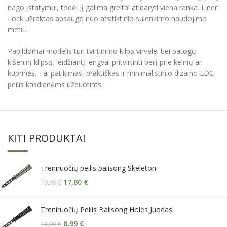
nago įstatymui, todėl jį galima greitai atidaryti viena ranka. Liner
Lock užraktas apsaugo nuo atsitiktinio sulenkimo naudojimo
metu.
Papildomai modelis turi tvirtinimo kilpą virvelei bei patogų
kišeninį klipsą, leidžiantį lengvai pritvirtinti peilį prie kelnių ar
kuprinės. Tai patikimas, praktiškas ir minimalistinio dizaino EDC
peilis kasdienėms užduotims.
KITI PRODUKTAI
Treniruočių peilis balisong Skeleton
17,80
€
19,99
€
Treniruočių Peilis Balisong Holes Juodas
8,99
€
13,99
€