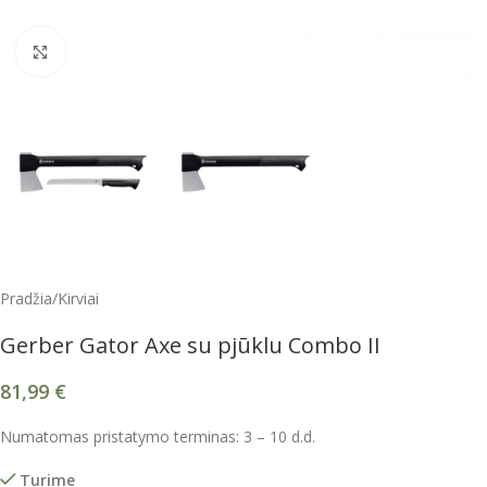
Spustelėkite, kad padidintumėte
Pradžia
/
Kirviai
Gerber Gator Axe su pjūklu Combo II
81,99
€
Numatomas pristatymo terminas: 3 – 10 d.d.
Turime