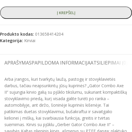
Į KREPŠELĮ
Produkto kodas:
013658414204
Kategorija:
Kirviai
APRAŠYMAS
PAPILDOMA INFORMACIJA
ATSILIEPIMAI (0)
S
Arba įrangos, kuri tvarkytų laužą, pastogę ir stovyklavietės
darbus, tačiau neapsunkintų jūsų kuprinės? „Gator Combo Axe
II“ sujungia kirvio galią su pjūklo tikslumu, sukuriant kompaktišką
stovyklavimo priedą, kurį visada galite turėti po ranka –
automobilyje, ant diržo, šoninėje kuprinės kišenėje. Tai
patikimas duetas stovyklavimui, bušakraftui ir savaitgalio
kelionei į mišką, kai svarbiausia funkcija, greitis ir tvirtas
suėmimas. Kirvis su pjūklu „Gerber Gator Combo Axe II“ –
savybės Kaltas plieninis kirvis, ašmenys su PTFE danga; plaktuko