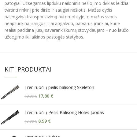
patogiai. Užsegamas lipduku nailoninis nešiojimo dėklas leidžia
tvirtinti rinkinį prie diržo ir saugiai nešiotis. Mažas dydis
palengvina transportavimą automobilyje, o mažas svoris
neapsunkina įrangos. Tai apgalvoti, patvarūs įrankiai, kurie
realiai padidina jūsų savarankiškumą stovyklaujant – nuo laužo
uždegimo iki laikinos pastogės statybos.
KITI PRODUKTAI
Treniruočių peilis balisong Skeleton
17,80
€
19,99
€
Treniruočių Peilis Balisong Holes Juodas
8,99
€
13,99
€