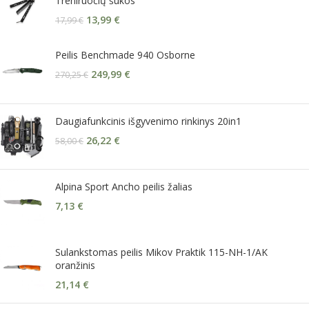
Treniruočių šukos
13,99
€
17,99
€
Peilis Benchmade 940 Osborne
249,99
€
270,25
€
Daugiafunkcinis išgyvenimo rinkinys 20in1
26,22
€
58,00
€
Alpina Sport Ancho peilis žalias
7,13
€
Sulankstomas peilis Mikov Praktik 115-NH-1/AK
oranžinis
21,14
€