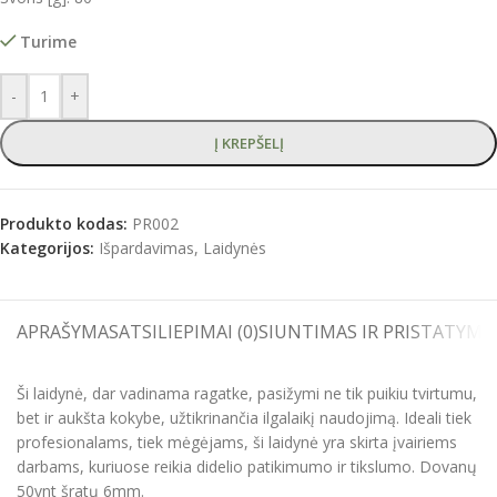
Turime
-
+
Į KREPŠELĮ
Produkto kodas:
PR002
Kategorijos:
Išpardavimas
,
Laidynės
APRAŠYMAS
ATSILIEPIMAI (0)
SIUNTIMAS IR PRISTATYMA
Ši laidynė, dar vadinama ragatke, pasižymi ne tik puikiu tvirtumu,
bet ir aukšta kokybe, užtikrinančia ilgalaikį naudojimą. Ideali tiek
profesionalams, tiek mėgėjams, ši laidynė yra skirta įvairiems
darbams, kuriuose reikia didelio patikimumo ir tikslumo. Dovanų
50vnt šratų 6mm.