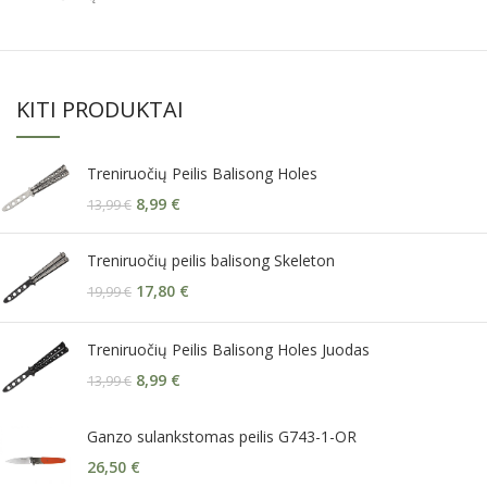
KITI PRODUKTAI
Treniruočių Peilis Balisong Holes
8,99
€
13,99
€
Treniruočių peilis balisong Skeleton
17,80
€
19,99
€
Treniruočių Peilis Balisong Holes Juodas
8,99
€
13,99
€
Ganzo sulankstomas peilis G743-1-OR
26,50
€