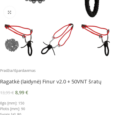
Spustelėkite, kad padidintumėte
Pradžia
/
Išpardavimas
Ragatkė (laidynė) Finur v2.0 + 50VNT šratų
8,99
€
13,99
€
Ilgis [mm]: 150
Plotis [mm]: 90
Svoris [g]: 80