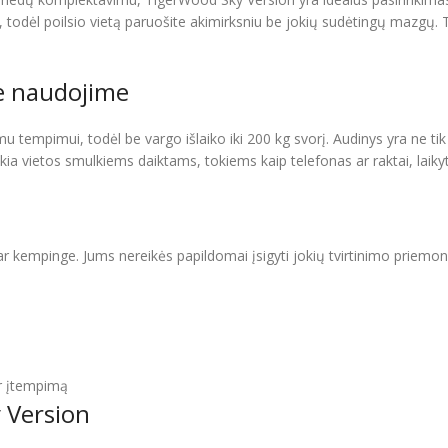
ų, todėl poilsio vietą paruošite akimirksniu be jokių sudėtingų mazgų.
me naudojime
pimui, todėl be vargo išlaiko iki 200 kg svorį. Audinys yra ne tik tvir
kia vietos smulkiems daiktams, tokiems kaip telefonas ar raktai, laikyt
r kempinge. Jums nereikės papildomai įsigyti jokių tvirtinimo priemon
ir įtempimą
 Version