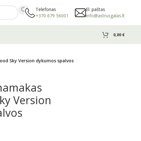
Telefonas
El. paštas
+370 679 56001
info@astrusgalas.lt
0,00
€
ood Sky Version dykumos spalvos
 hamakas
ky Version
lvos