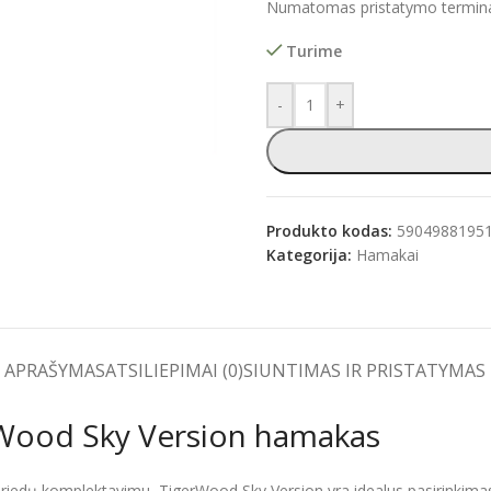
Numatomas pristatymo terminas
Turime
-
+
e
Produkto kodas:
5904988195
Kategorija:
Hamakai
APRAŠYMAS
ATSILIEPIMAI (0)
SIUNTIMAS IR PRISTATYMAS
erWood Sky Version hamakas
ų priedų komplektavimu, TigerWood Sky Version yra idealus pasirinkima