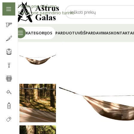
Pereiti prie naršymo
Pereiti prie pagrindinio turinio
KATEGORIJOS
PARDUOTUVĖ
IŠPARDAVIMAS
KONTAKTAI