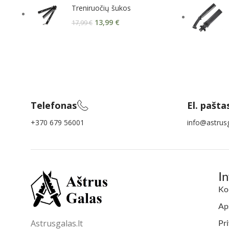
Treniruočių šukos
13,99
€
17,99
€
Telefonas
El. pašta
+370 679 56001
info@astrusg
I
Ko
Aps
Astrusgalas.lt
Pri