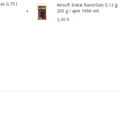
as 0,75 l
Airsoft šratai RazorGun 0,12 g,
200 g / apie 1666 vnt.
2,50
€