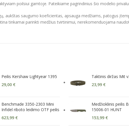
yviam poilsiui gamtoje. Pateikiame pagrindinius šio modelio privalumus
azgų, aukštas saugumo koeficientas, apsauga medžiams, patogus įtem
ina tinkamai parinkti medžius tvirtinimui, nerekomenduojama naudoti su
Peilis Kershaw Lightyear 1395
Taktinis diržas Mit v
29,00
€
23,99
€
Benchmade 3350-2303 Mini
Medžioklinis peilis
Infidel riboto leidimo OTF peilis
15006-01 HUNT
623,99
€
153,99
€