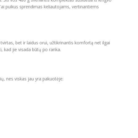
 Tai puikus sprendimas keliautojams, vertinantiems
tas, bet ir laidus orui, užtikrinantis komfortą net ilgai
i, kad jie visada būtų po ranka.
ių, nes viskas jau yra pakuotėje: