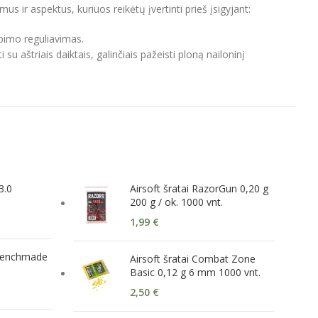
 ir aspektus, kuriuos reikėtų įvertinti prieš įsigyjant:
pimo reguliavimas.
 aštriais daiktais, galinčiais pažeisti ploną nailoninį
3.0
Airsoft šratai RazorGun 0,20 g
200 g / ok. 1000 vnt.
1,99
€
 Benchmade
Airsoft šratai Combat Zone
Basic 0,12 g 6 mm 1000 vnt.
2,50
€