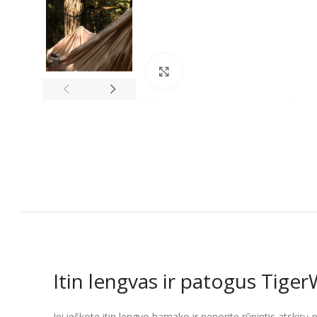
Spustelėkite, kad padidintumėt
Itin lengvas ir patogus Tig
Jei ieškote itin lengvo hamako ir nenorite rūpintis atskir