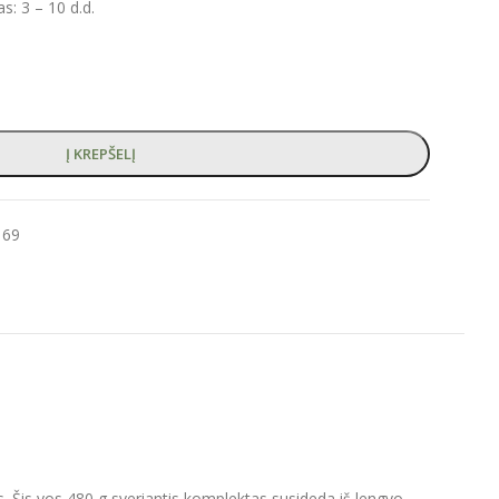
: 3 – 10 d.d.
Į KREPŠELĮ
169
s. Šis vos 480 g sveriantis komplektas susideda iš lengvo