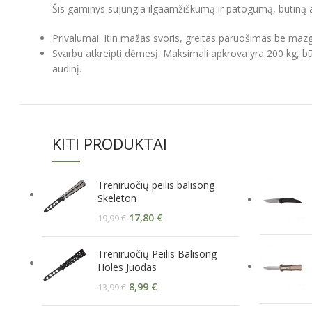
Šis gaminys sujungia ilgaamžiškumą ir patogumą, būtiną akt
Privalumai: Itin mažas svoris, greitas paruošimas be m
Svarbu atkreipti dėmesį: Maksimali apkrova yra 200 kg, būt
audinį.
KITI PRODUKTAI
Treniruočių peilis balisong
Skeleton
17,80
€
19,99
€
Treniruočių Peilis Balisong
Holes Juodas
8,99
€
13,99
€