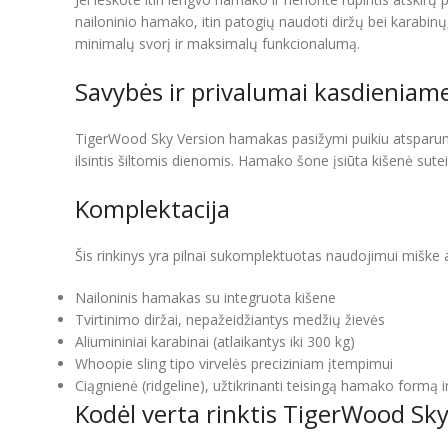
nailoninio hamako, itin patogių naudoti diržų bei karabin
minimalų svorį ir maksimalų funkcionalumą.
Savybės ir privalumai kasdienia
TigerWood Sky Version hamakas pasižymi puikiu atsparumu tem
ilsintis šiltomis dienomis. Hamako šone įsiūta kišenė sutei
Komplektacija
Šis rinkinys yra pilnai sukomplektuotas naudojimui miške a
Nailoninis hamakas su integruota kišene
Tvirtinimo diržai, nepažeidžiantys medžių žievės
Aliumininiai karabinai (atlaikantys iki 300 kg)
Whoopie sling tipo virvelės preciziniam įtempimui
Ciągnienė (ridgeline), užtikrinanti teisingą hamako formą 
Kodėl verta rinktis TigerWood Sky