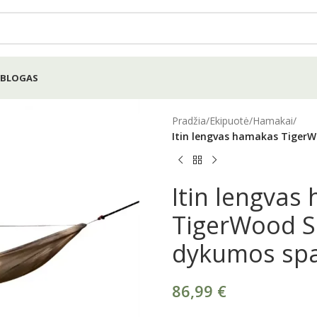
BLOGAS
Pradžia
/
Ekipuotė
/
Hamakai
/
Itin lengvas hamakas TigerW
Itin lengvas
TigerWood S
dykumos spa
86,99
€