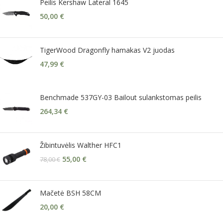
Peilis Kershaw Lateral 1645
50,00
€
TigerWood Dragonfly hamakas V2 juodas
47,99
€
Benchmade 537GY-03 Bailout sulankstomas peilis
264,34
€
Žibintuvėlis Walther HFC1
55,00
€
78,00
€
Mačetė BSH 58CM
20,00
€