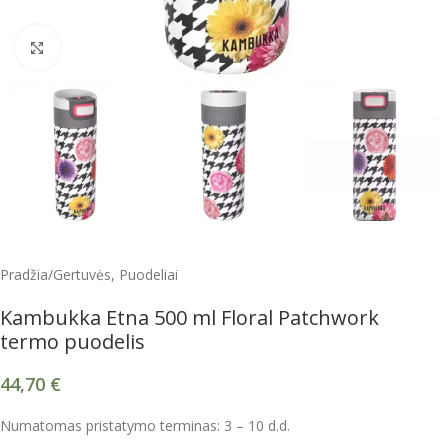
Spustelėkite, kad padidintumėte
Pradžia
/
Gertuvės, Puodeliai
Kambukka Etna 500 ml Floral Patchwork
termo puodelis
44,70
€
Numatomas pristatymo terminas: 3 – 10 d.d.