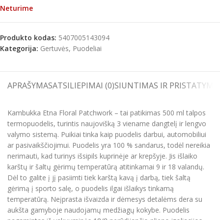
Neturime
Produkto kodas:
5407005143094
Kategorija:
Gertuvės, Puodeliai
APRAŠYMAS
ATSILIEPIMAI (0)
SIUNTIMAS IR PRISTATYMA
Kambukka Etna Floral Patchwork – tai patikimas 500 ml talpos
termopuodelis, turintis naujovišką 3 viename dangtelį ir lengvo
valymo sistemą. Puikiai tinka kaip puodelis darbui, automobiliui
ar pasivaikščiojimui. Puodelis yra 100 % sandarus, todėl nereikia
nerimauti, kad turinys išsipils kuprinėje ar krepšyje. Jis išlaiko
karštų ir šaltų gėrimų temperatūrą atitinkamai 9 ir 18 valandų.
Dėl to galite į jį pasiimti tiek karštą kavą į darbą, tiek šaltą
gėrimą į sporto salę, o puodelis ilgai išlaikys tinkamą
temperatūrą. Neįprasta išvaizda ir dėmesys detalėms dera su
aukšta gamyboje naudojamų medžiagų kokybe. Puodelis