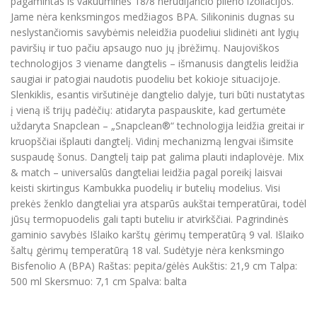
pagamintas iš vakuuminės 18/8 nerūdijančio plieno izoliacijos.
Jame nėra kenksmingos medžiagos BPA. Silikoninis dugnas su
neslystančiomis savybėmis neleidžia puodeliui slidinėti ant lygių
paviršių ir tuo pačiu apsaugo nuo jų įbrėžimų. Naujoviškos
technologijos 3 viename dangtelis – išmanusis dangtelis leidžia
saugiai ir patogiai naudotis puodeliu bet kokioje situacijoje.
Slenkiklis, esantis viršutinėje dangtelio dalyje, turi būti nustatytas
į vieną iš trijų padėčių: atidaryta paspauskite, kad gertumėte
uždaryta Snapclean – „Snapclean®“ technologija leidžia greitai ir
kruopščiai išplauti dangtelį. Vidinį mechanizmą lengvai išimsite
suspaudę šonus. Dangtelį taip pat galima plauti indaplovėje. Mix
& match – universalūs dangteliai leidžia pagal poreikį laisvai
keisti skirtingus Kambukka puodelių ir butelių modelius. Visi
prekės ženklo dangteliai yra atsparūs aukštai temperatūrai, todėl
jūsų termopuodelis gali tapti buteliu ir atvirkščiai. Pagrindinės
gaminio savybės Išlaiko karštų gėrimų temperatūrą 9 val. Išlaiko
šaltų gėrimų temperatūrą 18 val. Sudėtyje nėra kenksmingo
Bisfenolio A (BPA) Raštas: pepita/gėlės Aukštis: 21,9 cm Talpa:
500 ml Skersmuo: 7,1 cm Spalva: balta