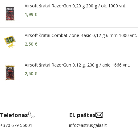
Airsoft šratai RazorGun 0,20 g 200 g / ok. 1000 vnt.
1,99
€
Airsoft šratai Combat Zone Basic 0,12 g 6 mm 1000 vnt.
2,50
€
Airsoft šratai RazorGun 0,12 g, 200 g / apie 1666 vnt.
2,50
€
Telefonas
El. paštas
+370 679 56001
info@astrusgalas.lt