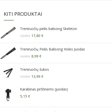
KITI PRODUKTAI
Treniruočių peilis balisong Skeleton
17,80
€
19,99
€
Treniruočių Peilis Balisong Holes Juodas
8,99
€
13,99
€
Treniruočių šukos
13,99
€
17,99
€
Karabinas pirštinėms (juodas)
5,15
€