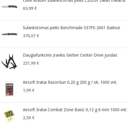
Civivi Brazen sulankstomas peilis C2023F žalias mikarta
63,99
€
Sulankstomas peilis Benchmade 537FE-2601 Bailout
370,07
€
Daugiafunkcinis įrankis Gerber Center-Drive juodas
221,99
€
Airsoft šratai RazorGun 0,20 g 200 g / ok. 1000 vnt.
1,99
€
Airsoft šratai Combat Zone Basic 0,12 g 6 mm 1000 vnt.
2,50
€