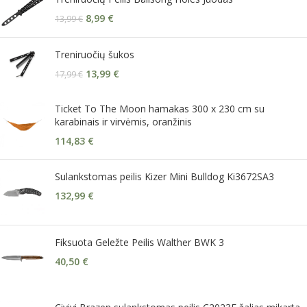
8,99
€
13,99
€
Treniruočių šukos
13,99
€
17,99
€
Ticket To The Moon hamakas 300 x 230 cm su
karabinais ir virvėmis, oranžinis
114,83
€
Sulankstomas peilis Kizer Mini Bulldog Ki3672SA3
132,99
€
Fiksuota Geležte Peilis Walther BWK 3
40,50
€