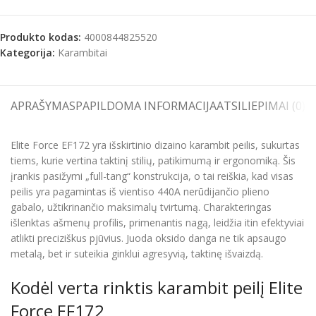
Produkto kodas:
4000844825520
Kategorija:
Karambitai
APRAŠYMAS
PAPILDOMA INFORMACIJA
ATSILIEPIMAI (0)
S
Elite Force EF172 yra išskirtinio dizaino karambit peilis, sukurtas
tiems, kurie vertina taktinį stilių, patikimumą ir ergonomiką. Šis
įrankis pasižymi „full-tang“ konstrukcija, o tai reiškia, kad visas
peilis yra pagamintas iš vientiso 440A nerūdijančio plieno
gabalo, užtikrinančio maksimalų tvirtumą. Charakteringas
išlenktas ašmenų profilis, primenantis nagą, leidžia itin efektyviai
atlikti preciziškus pjūvius. Juoda oksido danga ne tik apsaugo
metalą, bet ir suteikia ginklui agresyvią, taktinę išvaizdą.
Kodėl verta rinktis karambit peilį Elite
Force EF172