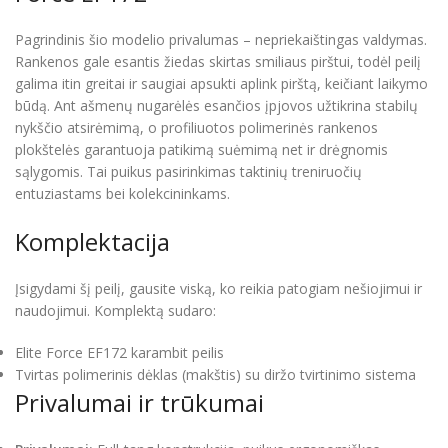
Pagrindinis šio modelio privalumas – nepriekaištingas valdymas.
Rankenos gale esantis žiedas skirtas smiliaus pirštui, todėl peilį
galima itin greitai ir saugiai apsukti aplink pirštą, keičiant laikymo
būdą. Ant ašmenų nugarėlės esančios įpjovos užtikrina stabilų
nykščio atsirėmimą, o profiliuotos polimerinės rankenos
plokštelės garantuoja patikimą suėmimą net ir drėgnomis
sąlygomis. Tai puikus pasirinkimas taktinių treniruočių
entuziastams bei kolekcininkams.
Komplektacija
Įsigydami šį peilį, gausite viską, ko reikia patogiam nešiojimui ir
naudojimui. Komplektą sudaro:
Elite Force EF172 karambit peilis
Tvirtas polimerinis dėklas (makštis) su diržo tvirtinimo sistema
Privalumai ir trūkumai