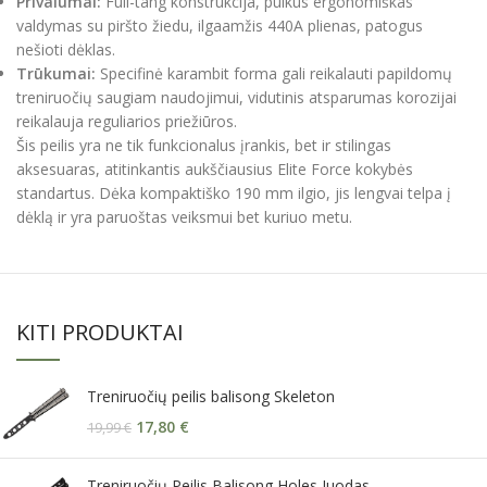
Privalumai:
Full-tang konstrukcija, puikus ergonomiškas
valdymas su piršto žiedu, ilgaamžis 440A plienas, patogus
nešioti dėklas.
Trūkumai:
Specifinė karambit forma gali reikalauti papildomų
treniruočių saugiam naudojimui, vidutinis atsparumas korozijai
reikalauja reguliarios priežiūros.
Šis peilis yra ne tik funkcionalus įrankis, bet ir stilingas
aksesuaras, atitinkantis aukščiausius Elite Force kokybės
standartus. Dėka kompaktiško 190 mm ilgio, jis lengvai telpa į
dėklą ir yra paruoštas veiksmui bet kuriuo metu.
KITI PRODUKTAI
Treniruočių peilis balisong Skeleton
17,80
€
19,99
€
Treniruočių Peilis Balisong Holes Juodas