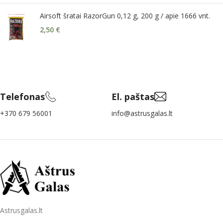
Airsoft šratai RazorGun 0,12 g, 200 g / apie 1666 vnt.
2,50
€
Telefonas
El. paštas
+370 679 56001
info@astrusgalas.lt
Astrusgalas.lt