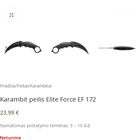
Spustelėkite, kad padidintumėte
Pradžia
/
Peiliai
/
Karambitai
Karambit peilis Elite Force EF 172
23,99
€
Numatomas pristatymo terminas: 3 – 10 d.d.
Neturime