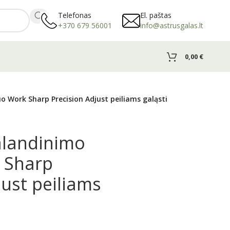
Telefonas
El. paštas
+370 679 56001
info@astrusgalas.lt
0,00
€
 Work Sharp Precision Adjust peiliams galąsti
alandinimo
 Sharp
just peiliams