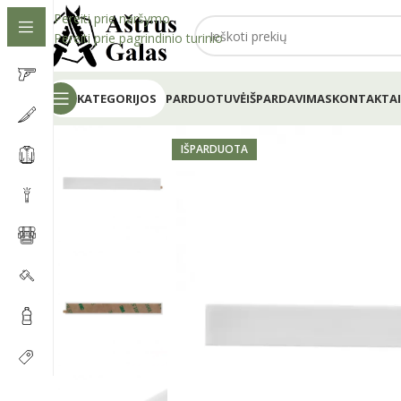
Pereiti prie naršymo
Pereiti prie pagrindinio turinio
KATEGORIJOS
PARDUOTUVĖ
IŠPARDAVIMAS
KONTAKTAI
IŠPARDUOTA