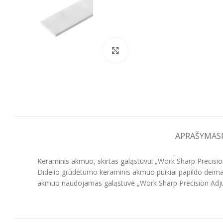
Spustelėkite, kad padidintumėt
APRAŠYMAS
Keraminis akmuo, skirtas galąstuvui „Work Sharp Precisio
Didelio grūdėtumo keraminis akmuo puikiai papildo deimant
akmuo naudojamas galąstuve „Work Sharp Precision Adjust