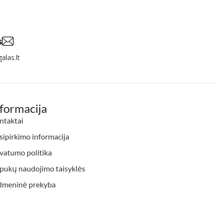
s
alas.lt
nformacija
ntaktai
ipirkimo informacija
vatumo politika
apukų naudojimo taisyklės
dmeninė prekyba