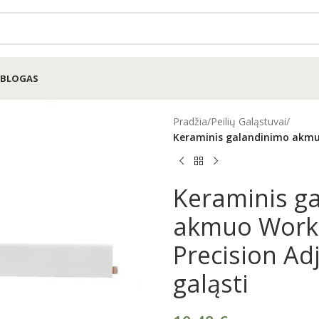
BLOGAS
Pradžia
/
Peilių Galąstuvai
/
Keraminis galandinimo akmuo
Keraminis g
akmuo Work
Precision Ad
galąsti