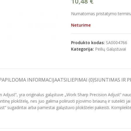
10,48
€
Numatomas pristatymo terminas
Neturime
e
Produkto kodas:
SA0004766
Kategorija:
Peilių Galąstuvai
PAPILDOMA INFORMACIJA
ATSILIEPIMAI (0)
SIUNTIMAS IR 
n Adjust”, yra originalus galąstuve „Work Sharp Precision Adjust” na
inę plokštelę, nes juo galima poliruoti pjovimo briauną ir suteikti 
” sugadintai arba pamestai galąstuvo plokštelei pakeisti. Komplekt