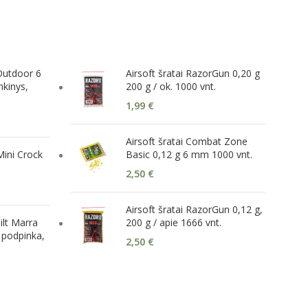
Outdoor 6
Airsoft šratai RazorGun 0,20 g
nkinys,
200 g / ok. 1000 vnt.
1,99
€
Airsoft šratai Combat Zone
Mini Crock
Basic 0,12 g 6 mm 1000 vnt.
2,50
€
Airsoft šratai RazorGun 0,12 g,
lt Marra
200 g / apie 1666 vnt.
podpinka,
2,50
€