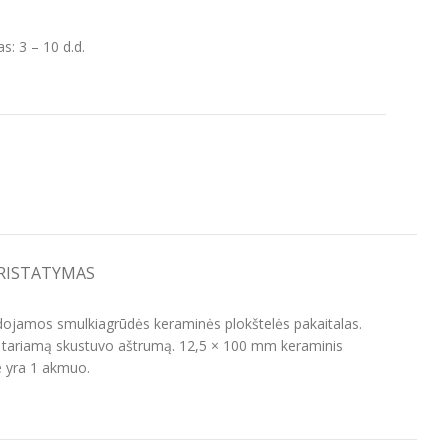
: 3 – 10 d.d.
PRISTATYMAS
udojamos smulkiagrūdės keraminės plokštelės pakaitalas.
jai tariamą skustuvo aštrumą. 12,5 × 100 mm keraminis
e yra 1 akmuo.