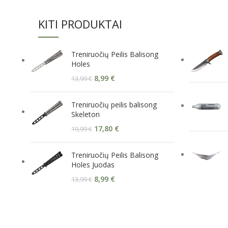
KITI PRODUKTAI
Treniruočių Peilis Balisong
Holes
8,99
€
13,99
€
Treniruočių peilis balisong
Skeleton
17,80
€
19,99
€
Treniruočių Peilis Balisong
Holes Juodas
8,99
€
13,99
€