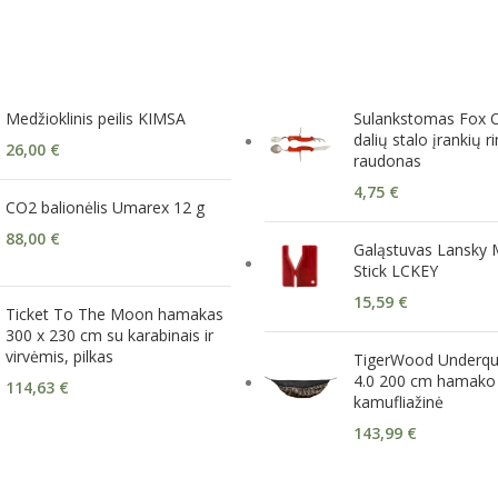
Medžioklinis peilis KIMSA
Sulankstomas Fox 
dalių stalo įrankių ri
26,00
€
raudonas
4,75
€
CO2 balionėlis Umarex 12 g
88,00
€
Galąstuvas Lansky 
Stick LCKEY
15,59
€
Ticket To The Moon hamakas
300 x 230 cm su karabinais ir
virvėmis, pilkas
TigerWood Underqui
4.0 200 cm hamako 
114,63
€
kamufliažinė
143,99
€