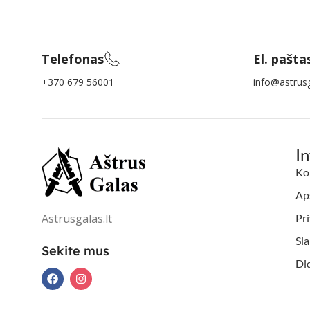
Telefonas
El. pašta
+370 679 56001
info@astrusg
I
Ko
Aps
Astrusgalas.lt
Pri
Sl
Sekite mus
Di