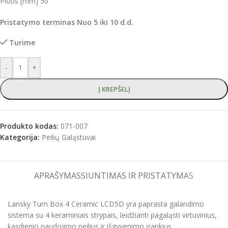
Plotis [mm]
50
Pristatymo terminas Nuo 5 iki 10 d.d.
Turime
-
+
Į KREPŠELĮ
Produkto kodas:
071-007
Kategorija:
Peilių Galąstuvai
APRAŠYMAS
SIUNTIMAS IR PRISTATYMAS
Lansky Turn Box 4 Ceramic LCD5D yra paprasta galandimo
sistema su 4 keraminiais strypais, leidžianti pagaląsti virtuvinius,
kasdienio naudojimo peilius ir išgyvenimo įrankius.