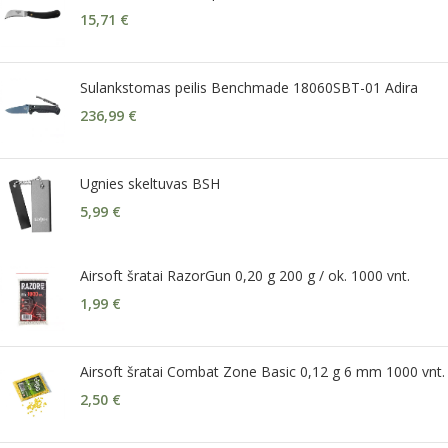
15,71
€
Sulankstomas peilis Benchmade 18060SBT-01 Adira
236,99
€
Ugnies skeltuvas BSH
5,99
€
Airsoft šratai RazorGun 0,20 g 200 g / ok. 1000 vnt.
1,99
€
Airsoft šratai Combat Zone Basic 0,12 g 6 mm 1000 vnt.
2,50
€