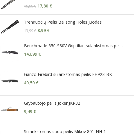
17,80
€
19,99
€
Treniruočių Peilis Balisong Holes Juodas
8,99
€
13,99
€
Benchmade 550-S30V Griptilian sulankstomas peilis
143,99
€
Ganzo Firebird sulankstomas peilis FH923-BK
40,50
€
Grybautojo peilis Joker JKR32
9,49
€
Sulankstomas sodo peilis Mikov 801-NH-1