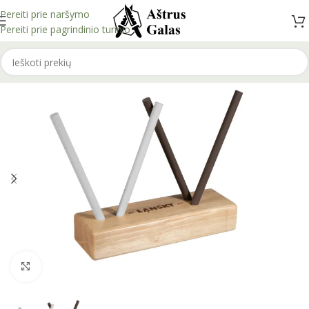
Pereiti prie naršymo
Pereiti prie pagrindinio turinio
Spustelėkite, kad padidintumėte