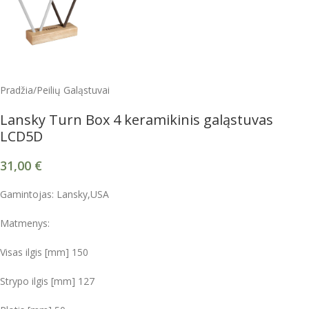
Pradžia
/
Peilių Galąstuvai
Lansky Turn Box 4 keramikinis galąstuvas
LCD5D
31,00
€
Gamintojas: Lansky,USA
Matmenys:
Visas ilgis [mm]
150
Strypo ilgis [mm]
127