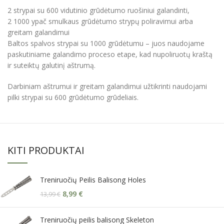
2 strypai su 600 vidutinio grūdėtumo ruošiniui galandinti,
2 1000 ypač smulkaus grūdėtumo strypų poliravimui arba
greitam galandimui
Baltos spalvos strypai su 1000 grūdėtumu – juos naudojame
paskutiniame galandimo proceso etape, kad nupoliruotų kraštą
ir suteiktų galutinį aštrumą.
Darbiniam aštrumui ir greitam galandimui užtikrinti naudojami
pilki strypai su 600 grūdėtumo grūdeliais.
KITI PRODUKTAI
Treniruočių Peilis Balisong Holes
8,99
€
13,99
€
Treniruočių peilis balisong Skeleton