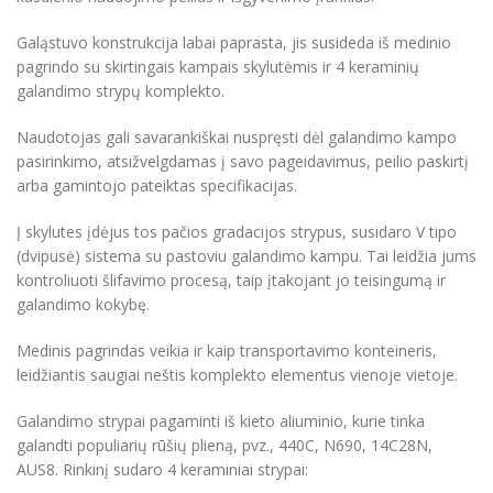
Galąstuvo konstrukcija labai paprasta, jis susideda iš medinio
pagrindo su skirtingais kampais skylutėmis ir 4 keraminių
galandimo strypų komplekto.
Naudotojas gali savarankiškai nuspręsti dėl galandimo kampo
pasirinkimo, atsižvelgdamas į savo pageidavimus, peilio paskirtį
arba gamintojo pateiktas specifikacijas.
Į skylutes įdėjus tos pačios gradacijos strypus, susidaro V tipo
(dvipusė) sistema su pastoviu galandimo kampu. Tai leidžia jums
kontroliuoti šlifavimo procesą, taip įtakojant jo teisingumą ir
galandimo kokybę.
Medinis pagrindas veikia ir kaip transportavimo konteineris,
leidžiantis saugiai neštis komplekto elementus vienoje vietoje.
Galandimo strypai pagaminti iš kieto aliuminio, kurie tinka
galandti populiarių rūšių plieną, pvz., 440C, N690, 14C28N,
AUS8. Rinkinį sudaro 4 keraminiai strypai: