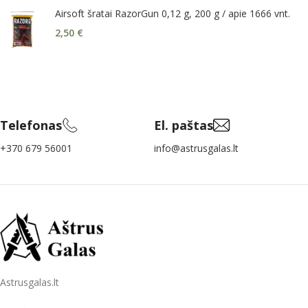
Airsoft šratai RazorGun 0,12 g, 200 g / apie 1666 vnt.
2,50
€
Telefonas
El. paštas
+370 679 56001
info@astrusgalas.lt
Astrusgalas.lt