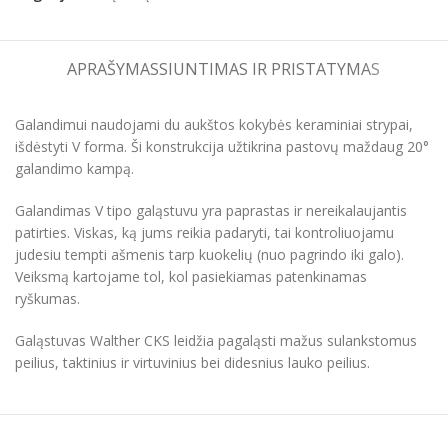
APRAŠYMAS
SIUNTIMAS IR PRISTATYMAS
Galandimui naudojami du aukštos kokybės keraminiai strypai,
išdėstyti V forma. Ši konstrukcija užtikrina pastovų maždaug 20°
galandimo kampą.
Galandimas V tipo galąstuvu yra paprastas ir nereikalaujantis
patirties. Viskas, ką jums reikia padaryti, tai kontroliuojamu
judesiu tempti ašmenis tarp kuokelių (nuo pagrindo iki galo).
Veiksmą kartojame tol, kol pasiekiamas patenkinamas
ryškumas.
Galąstuvas Walther CKS leidžia pagaląsti mažus sulankstomus
peilius, taktinius ir virtuvinius bei didesnius lauko peilius.