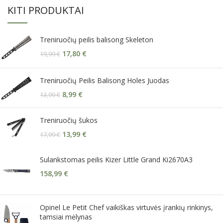
KITI PRODUKTAI
Treniruočių peilis balisong Skeleton
17,80
€
19,99
€
Treniruočių Peilis Balisong Holes Juodas
8,99
€
13,99
€
Treniruočių šukos
13,99
€
17,99
€
Sulankstomas peilis Kizer Little Grand Ki2670A3
158,99
€
Opinel Le Petit Chef vaikiškas virtuvės įrankių rinkinys,
tamsiai mėlynas