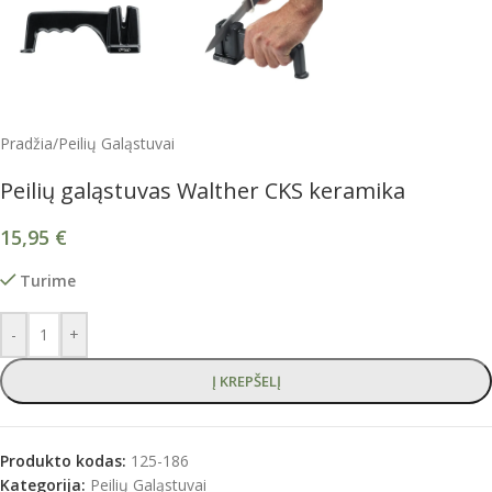
Pradžia
/
Peilių Galąstuvai
Peilių galąstuvas Walther CKS keramika
15,95
€
Turime
-
+
Į KREPŠELĮ
Produkto kodas:
125-186
Kategorija:
Peilių Galąstuvai