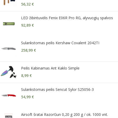
56,32
€
LED žibintuvėlis Fenix E06R Pro RG, alyvuogių spalvos
92,89
€
Sulankstomas peilis Kershaw Covalent 2042TI
258,99
€
Peilis Kabinamas Ant Kaklo Simple
8,99
€
Sulankstomas peilis Sencut Sylor S25056-3
54,99
€
Airsoft šratai RazorGun 0,20 g 200 g / ok. 1000 vnt.