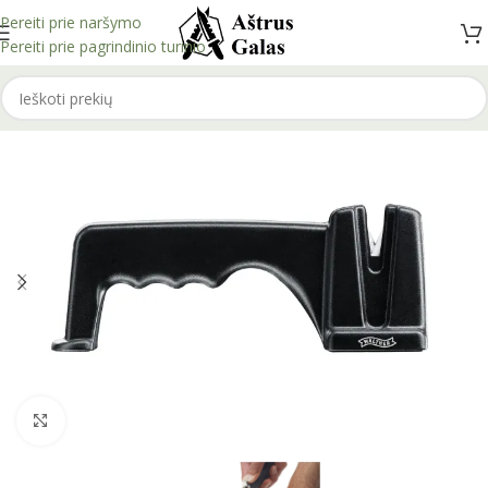
Pereiti prie naršymo
Pereiti prie pagrindinio turinio
Spustelėkite, kad padidintumėte