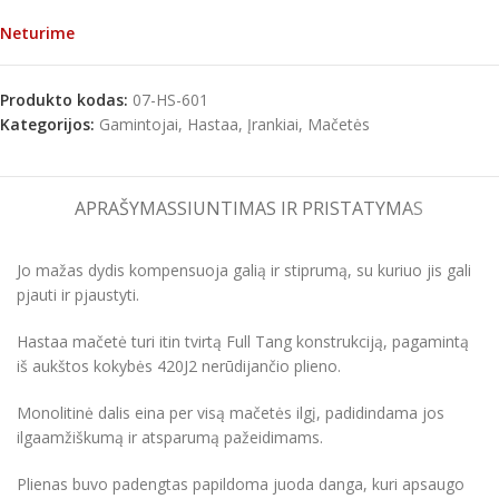
Neturime
Produkto kodas:
07-HS-601
Kategorijos:
Gamintojai
,
Hastaa
,
Įrankiai
,
Mačetės
APRAŠYMAS
SIUNTIMAS IR PRISTATYMAS
Jo mažas dydis kompensuoja galią ir stiprumą, su kuriuo jis gali
pjauti ir pjaustyti.
Hastaa mačetė turi itin tvirtą Full Tang konstrukciją, pagamintą
iš aukštos kokybės 420J2 nerūdijančio plieno.
Monolitinė dalis eina per visą mačetės ilgį, padidindama jos
ilgaamžiškumą ir atsparumą pažeidimams.
Plienas buvo padengtas papildoma juoda danga, kuri apsaugo