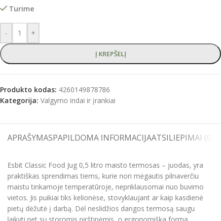
Turime
-
+
Į KREPŠELĮ
Produkto kodas:
4260149878786
Kategorija:
Valgymo indai ir įrankiai
APRAŠYMAS
PAPILDOMA INFORMACIJA
ATSILIEPIMAI (0)
S
Esbit Classic Food Jug 0,5 litro maisto termosas – juodas, yra
praktiškas sprendimas tiems, kurie nori mėgautis pilnaverčiu
maistu tinkamoje temperatūroje, nepriklausomai nuo buvimo
vietos. Jis puikiai tiks kelionėse, stovyklaujant ar kaip kasdienė
pietų dėžutė į darbą. Dėl neslidžios dangos termosą saugu
laikyti net su storomis pirštinėmis, o ergonomiška forma