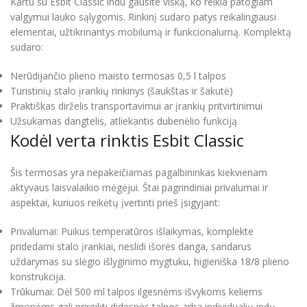
Kartu su Esbit Classic indu gausite viską, ko reikia patogiam
valgymui lauko sąlygomis. Rinkinį sudaro patys reikalingiausi
elementai, užtikrinantys mobilumą ir funkcionalumą. Komplektą
sudaro:
Nerūdijančio plieno maisto termosas 0,5 l talpos
Turistinių stalo įrankių rinkinys (šaukštas ir šakutė)
Praktiškas dirželis transportavimui ar įrankių pritvirtinimui
Užsukamas dangtelis, atliekantis dubenėlio funkciją
Kodėl verta rinktis Esbit Classic
Šis termosas yra nepakeičiamas pagalbininkas kiekvienam
aktyvaus laisvalaikio mėgėjui. Štai pagrindiniai privalumai ir
aspektai, kuriuos reikėtų įvertinti prieš įsigyjant:
Privalumai: Puikus temperatūros išlaikymas, komplekte
pridedami stalo įrankiai, neslidi išorės danga, sandarus
uždarymas su slėgio išlyginimo mygtuku, higieniška 18/8 plieno
konstrukcija.
Trūkumai: Dėl 500 ml talpos ilgesnėms išvykoms keliems
žmonėms gali prireikti didesnės talpos arba individualių indų.