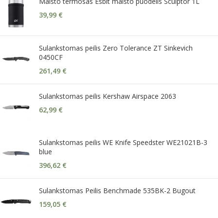
Maisto termosas Esbit maisto puodelis Sculptor 1L
39,99
€
Sulankstomas peilis Zero Tolerance ZT Sinkevich
0450CF
261,49
€
Sulankstomas peilis Kershaw Airspace 2063
62,99
€
Sulankstomas peilis WE Knife Speedster WE21021B-3
blue
396,62
€
Sulankstomas Peilis Benchmade 535BK-2 Bugout
159,05
€