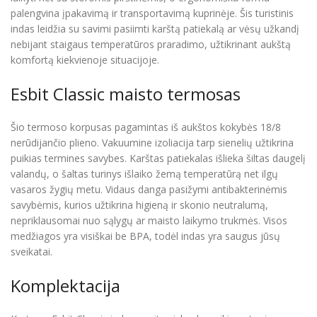
palengvina įpakavimą ir transportavimą kuprinėje. Šis turistinis
indas leidžia su savimi pasiimti karštą patiekalą ar vėsų užkandį
nebijant staigaus temperatūros praradimo, užtikrinant aukštą
komfortą kiekvienoje situacijoje.
Esbit Classic maisto termosas
Šio termoso korpusas pagamintas iš aukštos kokybės 18/8
nerūdijančio plieno. Vakuumine izoliacija tarp sienelių užtikrina
puikias termines savybes. Karštas patiekalas išlieka šiltas daugelį
valandų, o šaltas turinys išlaiko žemą temperatūrą net ilgų
vasaros žygių metu. Vidaus danga pasižymi antibakterinėmis
savybėmis, kurios užtikrina higieną ir skonio neutralumą,
nepriklausomai nuo sąlygų ar maisto laikymo trukmės. Visos
medžiagos yra visiškai be BPA, todėl indas yra saugus jūsų
sveikatai.
Komplektacija