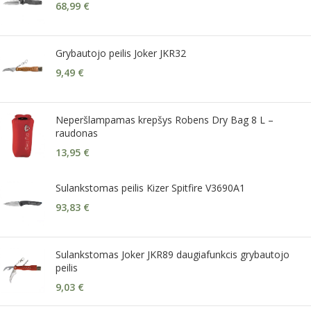
68,99
€
Grybautojo peilis Joker JKR32
9,49
€
Neperšlampamas krepšys Robens Dry Bag 8 L –
raudonas
13,95
€
Sulankstomas peilis Kizer Spitfire V3690A1
93,83
€
Sulankstomas Joker JKR89 daugiafunkcis grybautojo
peilis
9,03
€