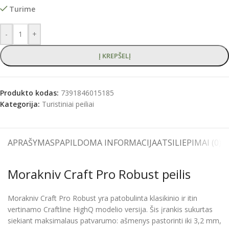
Turime
-
+
Į KREPŠELĮ
Produkto kodas:
7391846015185
Kategorija:
Turistiniai peiliai
APRAŠYMAS
PAPILDOMA INFORMACIJA
ATSILIEPIMAI (0)
S
Morakniv Craft Pro Robust peilis
Morakniv Craft Pro Robust yra patobulinta klasikinio ir itin
vertinamo Craftline HighQ modelio versija. Šis įrankis sukurtas
siekiant maksimalaus patvarumo: ašmenys pastorinti iki 3,2 mm,