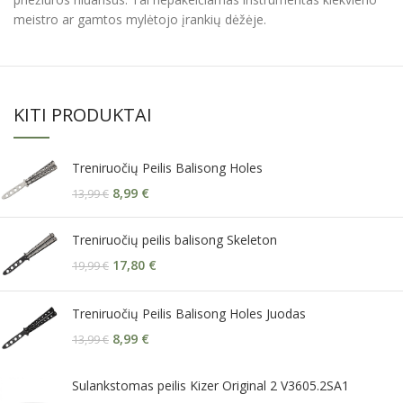
meistro ar gamtos mylėtojo įrankių dėžėje.
KITI PRODUKTAI
Treniruočių Peilis Balisong Holes
8,99
€
13,99
€
Treniruočių peilis balisong Skeleton
17,80
€
19,99
€
Treniruočių Peilis Balisong Holes Juodas
8,99
€
13,99
€
Sulankstomas peilis Kizer Original 2 V3605.2SA1