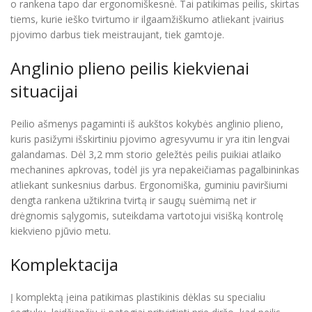
o rankena tapo dar ergonomiškesnė. Tai patikimas peilis, skirtas
tiems, kurie ieško tvirtumo ir ilgaamžiškumo atliekant įvairius
pjovimo darbus tiek meistraujant, tiek gamtoje.
Anglinio plieno peilis kiekvienai
situacijai
Peilio ašmenys pagaminti iš aukštos kokybės anglinio plieno,
kuris pasižymi išskirtiniu pjovimo agresyvumu ir yra itin lengvai
galandamas. Dėl 3,2 mm storio geležtės peilis puikiai atlaiko
mechanines apkrovas, todėl jis yra nepakeičiamas pagalbininkas
atliekant sunkesnius darbus. Ergonomiška, guminiu paviršiumi
dengta rankena užtikrina tvirtą ir saugų suėmimą net ir
drėgnomis sąlygomis, suteikdama vartotojui visišką kontrolę
kiekvieno pjūvio metu.
Komplektacija
Į komplektą įeina patikimas plastikinis dėklas su specialiu