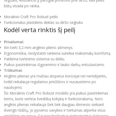
segtuku, leidžiančiu jį patogiai pritvirtinti prie diržo, kad peilis
būtų visada po ranka.
Morakniv Craft Pro Robust peilis
Funkcionalus plastikinis dėklas su diržo segtuku
Kodėl verta rinktis šį peilį
Privalumai:
Itin tvirti 3,2 mm anglinio plieno ašmenys.
Ergonomiška, neslystanti rankena suteikia maksimalų komfortą.
Patikima tvirtinimo sistema su dėklu.
Puikus pasirinkimas išgyvenimo ir lauko darbų entuziastams.
Trūkumai:
Anglinis plienas yra mažiau atsparus korozijai nei nerūdijantis,
todėl reikalauja reguliarios priežiūros ir nusausinimo po
naudojimo.
Šis Morakniv Craft Pro Robust modelis yra puikus pasirinkimas
tiems, kurie vertina švedišką kokybę ir funkcionalumą. Nors
anglinis plienas reikalauja šiek tiek daugiau dėmesio siekiant
išvengti rūdžių, jo pjovimo savybės ir tvirtumas atperka visus
priežiūros niuansus. Tai nepakeičiamas instrumentas kiekvieno