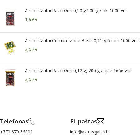
Airsoft šratai RazorGun 0,20 g 200 g / ok. 1000 vnt.
1,99
€
Airsoft šratai Combat Zone Basic 0,12 g 6 mm 1000 vnt.
2,50
€
Airsoft šratai RazorGun 0,12 g, 200 g / apie 1666 vnt.
2,50
€
Telefonas
El. paštas
+370 679 56001
info@astrusgalas.lt