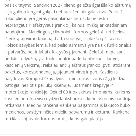
pasiskirstymo, Sandvik 12C27 plieno geležtė ilgai išlaiko aštrumą
ir ją galima lengvai galąsti net su kišeniniu galąstuvu. Peilis iš
tokio plieno yra geras pasirinkimas tiems, kurie ieško
nebrangaus ir efektyvaus įrankio į kalnus, mišką ar kasdieniam
naudojimui. Naudingos „clip-point” formos geležtė turi švelniai
išlenktą pjovimo briauną, tvirtą smaigalį ir plokščią šlifavimą.
Tokios savybės lemia, kad peilio ašmenys yra ne tik funkcionalūs
ir patvarūs, bet ir labai efektyvūs pjaunant. Geležtė, nepaisant
nedidelio dydžio, yra funkcionali ir padeda atliekant daugelį
kasdienių veiksmų, reikalaujančių aštraus įrankio, pvz., atidarant
paketus, korespondenciją, pjaunant virvę ir pan. Kasdienis
palydovas Kompaktiškas dydis ir minimalus svoris (7 g) leidžia
patogiai nešiotis peiliuką kišenėje, juosmens krepšyje ir
moteriškoje rankinėje. Opinel 03 inox skirtas žmonėms, kuriems
kasdien nereikia viso dydžio lankstinuko ir kurie ašmenis naudoja
retkarčiais. Medinė rankena Rankena pagaminta iš lakuoto buko
medienos, pasižyminčios dideliu patvarumu ir kietumu. Rankena
turi klasikinį ovalo formos profilį, kuris gale platėja.