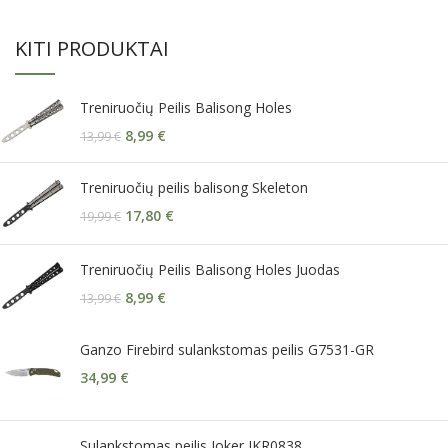
KITI PRODUKTAI
Treniruočių Peilis Balisong Holes
8,99
€
13,99
€
Treniruočių peilis balisong Skeleton
17,80
€
19,99
€
Treniruočių Peilis Balisong Holes Juodas
8,99
€
13,99
€
Ganzo Firebird sulankstomas peilis G7531-GR
34,99
€
Sulankstomas peilis Joker JKR0838