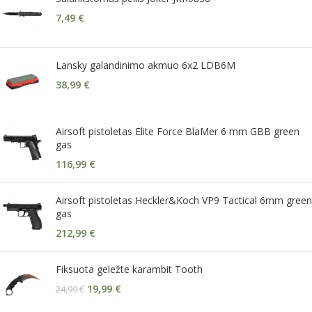
7,49
€
Lansky galandinimo akmuo 6x2 LDB6M
38,99
€
Airsoft pistoletas Elite Force BlaMer 6 mm GBB green
gas
116,99
€
Airsoft pistoletas Heckler&Koch VP9 Tactical 6mm green
gas
212,99
€
Fiksuota geležte karambit Tooth
19,99
€
24,99
€