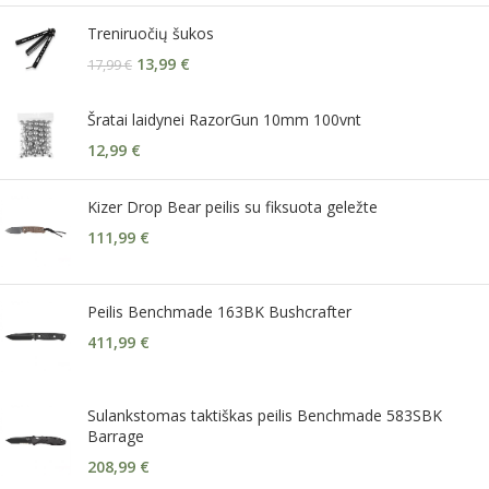
Treniruočių šukos
13,99
€
17,99
€
Šratai laidynei RazorGun 10mm 100vnt
12,99
€
Kizer Drop Bear peilis su fiksuota geležte
111,99
€
Peilis Benchmade 163BK Bushcrafter
411,99
€
Sulankstomas taktiškas peilis Benchmade 583SBK
Barrage
208,99
€