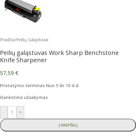
Pradžia
/
Peilių Galąstuvai
Peilių galąstuvas Work Sharp Benchstone
Knife Sharpener
57,59
€
Pristatymo terminas Nuo 5 iki 10 d.d.
Išankstinis užsakymas
-
+
Į KREPŠELĮ