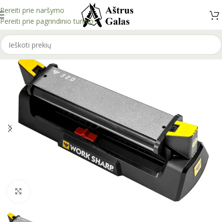
Pereiti prie naršymo
Pereiti prie pagrindinio turinio
Spustelėkite, kad padidintumėte