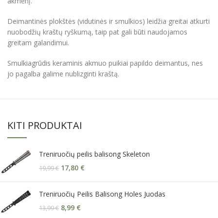
akmenį.
Deimantinės plokštės (vidutinės ir smulkios) leidžia greitai atkurti
nuobodžių kraštų ryškumą, taip pat gali būti naudojamos
greitam galandimui.
Smulkiagrūdis keraminis akmuo puikiai papildo deimantus, nes
jo pagalba galime nublizginti kraštą.
KITI PRODUKTAI
Treniruočių peilis balisong Skeleton
17,80
€
19,99
€
Treniruočių Peilis Balisong Holes Juodas
8,99
€
13,99
€