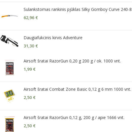
Sulankstomas rankinis pjūklas Silky Gomboy Curve 240-8
62,96
€
Daugiafukcinis kirvis Adventure
31,30
€
Airsoft šratai RazorGun 0,20 g 200 g / ok. 1000 vnt.
1,99
€
Airsoft šratai Combat Zone Basic 0,12 g 6 mm 1000 vnt.
2,50
€
Airsoft šratai RazorGun 0,12 g, 200 g / apie 1666 vnt.
2,50
€