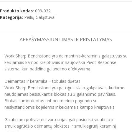
Produkto kodas:
009-032
Kategorija:
Peilių Galąstuvai
APRAŠYMAS
SIUNTIMAS IR PRISTATYMAS
Work Sharp Benchstone yra deimantinis-keraminis galąstuvas su
keičiamais kampo kreiptuvais ir naujoviška Pivot-Response
sistema, kuri padidina galandimo efektyvumą.
Deimantas ir keramika – tobulas duetas
Work Sharp Benchstone yra patogus stalo galąstuvas, kuriame
naudojamas besisukantis blokas su 3 galandimo paviršiais.
Blokas sumontuotas ant polimerinio pagrindo su
neslystančiomis kojelėmis ir keičiamais kampo kreiptuvais.
Galutiniam poliravimui vartotojas gali pasirinkti vidutinio ir
smulkiagrūdžio deimantų plokštes ir smulkiagrūdį keraminį