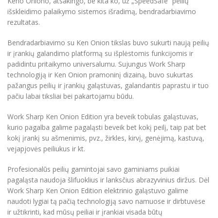
Keno Oniono, atsakingo, be kita ko, už „SpeedSafe“ peilių
išskleidimo palaikymo sistemos išradimą, bendradarbiavimo
rezultatas.
Bendradarbiavimo su Ken Onion tikslas buvo sukurti naują peilių
ir įrankių galandimo platformą su išplėstomis funkcijomis ir
padidintu pritaikymo universalumu. Sujungus Work Sharp
technologiją ir Ken Onion pramoninį dizainą, buvo sukurtas
pažangus peilių ir įrankių galąstuvas, galandantis paprastu ir tuo
pačiu labai tiksliai bei pakartojamu būdu.
Work Sharp Ken Onion Edition yra beveik tobulas galąstuvas,
kurio pagalba galime pagaląsti beveik bet kokį peilį, taip pat bet
kokį įrankį su ašmenimis, pvz., žirkles, kirvį, genėjimą, kastuvą,
vejapjovės peiliukus ir kt.
Profesionalūs peilių gamintojai savo gaminiams puikiai
pagaląsta naudoja šlifuoklius ir lanksčius abrazyvinius diržus. Dėl
Work Sharp Ken Onion Edition elektrinio galąstuvo galime
naudoti lygiai tą pačią technologiją savo namuose ir dirbtuvėse
ir užtikrinti, kad mūsų peiliai ir įrankiai visada būtų