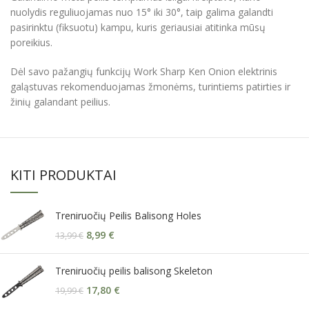
nuolydis reguliuojamas nuo 15° iki 30°, taip galima galandti
pasirinktu (fiksuotu) kampu, kuris geriausiai atitinka mūsų
poreikius.
Dėl savo pažangių funkcijų Work Sharp Ken Onion elektrinis
galąstuvas rekomenduojamas žmonėms, turintiems patirties ir
žinių galandant peilius.
KITI PRODUKTAI
Treniruočių Peilis Balisong Holes
8,99
€
13,99
€
Treniruočių peilis balisong Skeleton
17,80
€
19,99
€