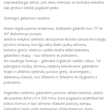
nepriekaištingai aštrūs. Joks kitas metodas ar technika neleidžia
taip greitai ir tiksliai pagaląsti peilio.
Ypatingos galąstuvo savybės:
tiksliai reguliuojamas kreiptuvas, leidžiantis galandti nuo 15° iki
30° (kiekvienoje pusėje)
aukštos kokybės lankstūs abrazyviniai dirželiai sukuria itin tolygią
pjovimo briauną, kuri ilgą laiką išlaiko puikų aštrumą
kintamo greičio elektros variklis leidžia atlikti kiekvieną
galandimo etapą – nuo ​​šlifavimo iki poliravimo.
Itin naudinga funkcija – galimybė reguliuoti variklio sūkius. Tai
palengvina visišką ašmenų valdymą kiekviename galandimo
etape ir užtikrina optimalų juostos greitį, atsižvelgiant į
atliekamą užduotį, nuo šlifavimo ir šlifavimo iki išlyginimo ir
poliravimo.
Pagrindinį vaidmenį galandimo procese atlieka lankstūs, platūs
abrazyviniai diržai (19 X 305 mm), kurie pagaląsta praktiškai bet
kokios formos ir tipo ašmenis išlaikant pastovų kampą.
Galandimo metu peilis tempiamas išilgai kreiptuvo, kurio