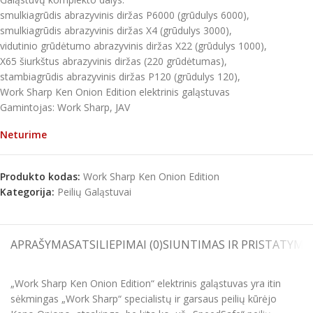
smulkiagrūdis abrazyvinis diržas P6000 (grūdulys 6000),
smulkiagrūdis abrazyvinis diržas X4 (grūdulys 3000),
vidutinio grūdėtumo abrazyvinis diržas X22 (grūdulys 1000),
X65 šiurkštus abrazyvinis diržas (220 grūdėtumas),
stambiagrūdis abrazyvinis diržas P120 (grūdulys 120),
Work Sharp Ken Onion Edition elektrinis galąstuvas
Gamintojas: Work Sharp, JAV
Neturime
Produkto kodas:
Work Sharp Ken Onion Edition
Kategorija:
Peilių Galąstuvai
APRAŠYMAS
ATSILIEPIMAI (0)
SIUNTIMAS IR PRISTATYMA
„Work Sharp Ken Onion Edition“ elektrinis galąstuvas yra itin
sėkmingas „Work Sharp“ specialistų ir garsaus peilių kūrėjo