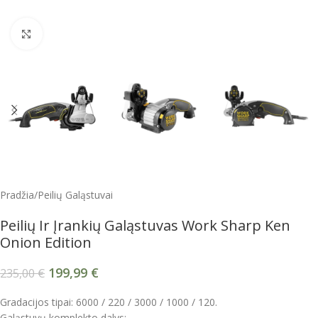
Spustelėkite, kad padidintumėte
Pradžia
/
Peilių Galąstuvai
Peilių Ir Įrankių Galąstuvas Work Sharp Ken
Onion Edition
199,99
€
235,00
€
Gradacijos tipai: 6000 / 220 / 3000 / 1000 / 120.
Galąstuvų komplekto dalys: