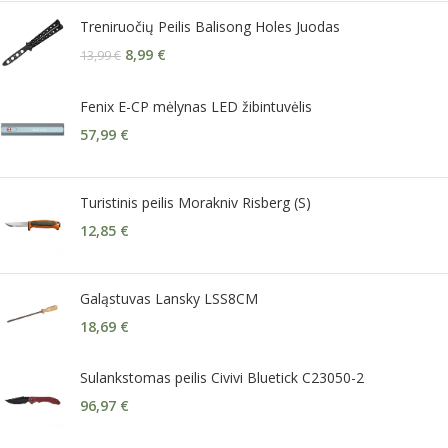
Treniruočių Peilis Balisong Holes Juodas
8,99
€
13,99
€
Fenix E-CP mėlynas LED žibintuvėlis
57,99
€
Turistinis peilis Morakniv Risberg (S)
12,85
€
Galąstuvas Lansky LSS8CM
18,69
€
Sulankstomas peilis Civivi Bluetick C23050-2
96,97
€