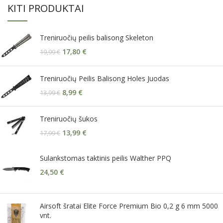
KITI PRODUKTAI
Treniruočių peilis balisong Skeleton
17,80
€
19,99
€
Treniruočių Peilis Balisong Holes Juodas
8,99
€
13,99
€
Treniruočių šukos
13,99
€
17,99
€
Sulankstomas taktinis peilis Walther PPQ
24,50
€
Airsoft šratai Elite Force Premium Bio 0,2 g 6 mm 5000
vnt.