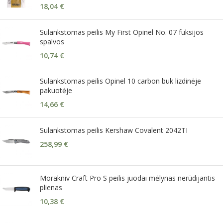
18,04
€
Sulankstomas peilis My First Opinel No. 07 fuksijos
spalvos
10,74
€
Sulankstomas peilis Opinel 10 carbon buk lizdinėje
pakuotėje
14,66
€
Sulankstomas peilis Kershaw Covalent 2042TI
258,99
€
Morakniv Craft Pro S peilis juodai mėlynas nerūdijantis
plienas
10,38
€