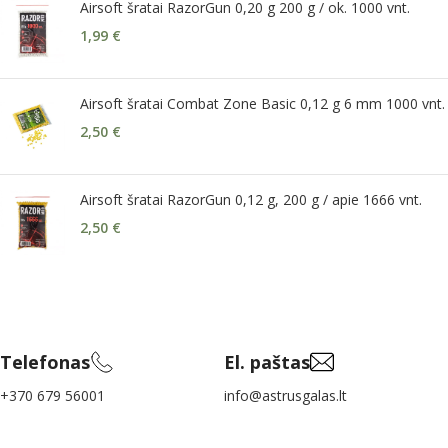
Airsoft šratai RazorGun 0,20 g 200 g / ok. 1000 vnt.
1,99
€
Airsoft šratai Combat Zone Basic 0,12 g 6 mm 1000 vnt.
2,50
€
Airsoft šratai RazorGun 0,12 g, 200 g / apie 1666 vnt.
2,50
€
Telefonas
El. paštas
+370 679 56001
info@astrusgalas.lt