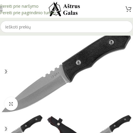
Pereiti prie naršymo
Pereiti prie pagrindinio turinio
Spustelėkite, kad padidintumėte