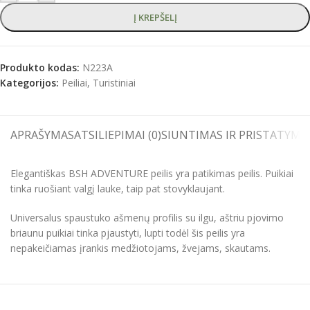
Į KREPŠELĮ
Produkto kodas:
N223A
Kategorijos:
Peiliai
,
Turistiniai
APRAŠYMAS
ATSILIEPIMAI (0)
SIUNTIMAS IR PRISTATYMA
Elegantiškas BSH ADVENTURE peilis yra patikimas peilis. Puikiai
tinka ruošiant valgį lauke, taip pat stovyklaujant.
Universalus spaustuko ašmenų profilis su ilgu, aštriu pjovimo
briaunu puikiai tinka pjaustyti, lupti todėl šis peilis yra
nepakeičiamas įrankis medžiotojams, žvejams, skautams.