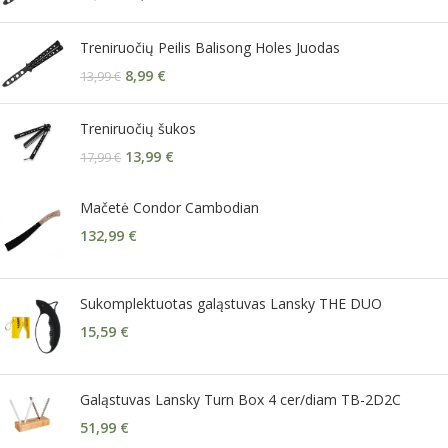
Treniruočių Peilis Balisong Holes Juodas
8,99
€
13,99
€
Treniruočių šukos
13,99
€
17,99
€
Mačetė Condor Cambodian
132,99
€
Sukomplektuotas galąstuvas Lansky THE DUO
15,59
€
Galąstuvas Lansky Turn Box 4 cer/diam TB-2D2C
51,99
€