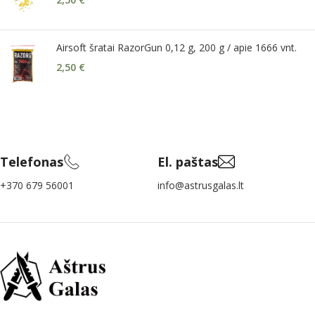
Airsoft šratai RazorGun 0,12 g, 200 g / apie 1666 vnt.
2,50
€
Telefonas
El. paštas
+370 679 56001
info@astrusgalas.lt