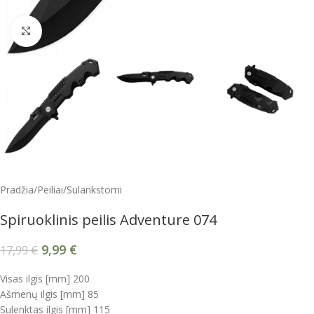
Spustelėkite, kad padidintumėte
Pradžia
/
Peiliai
/
Sulankstomi
Spiruoklinis peilis Adventure 074
9,99
€
17,99
€
Visas ilgis [mm] 200
Ašmenų ilgis [mm] 85
Sulenktas ilgis [mm] 115