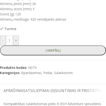
Ašmenų plotis [mm] 26
Ašmenų storis [mm] 3
Svoris [g] 120
Ašmenų medžiaga: 420 nerūdijantis plienas
Turime
-
+
Į KREPŠELĮ
Produkto kodas:
N074
Kategorijos:
Išpardavimas
,
Peiliai
,
Sulankstomi
APRAŠYMAS
ATSILIEPIMAI (0)
SIUNTIMAS IR PRISTATYMA
Kompaktiškas sulankstomas peilis iš BSH Adventure spiruoklinis