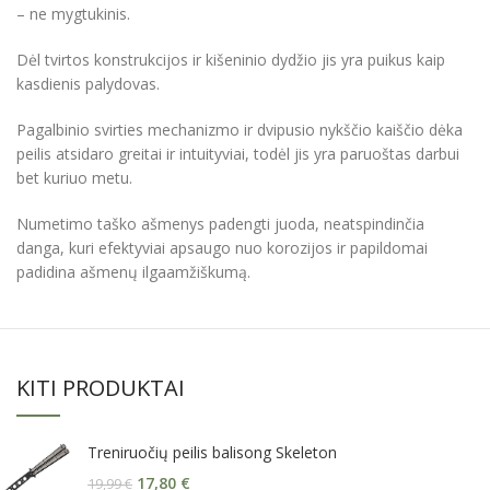
– ne mygtukinis.
Dėl tvirtos konstrukcijos ir kišeninio dydžio jis yra puikus kaip
kasdienis palydovas.
Pagalbinio svirties mechanizmo ir dvipusio nykščio kaiščio dėka
peilis atsidaro greitai ir intuityviai, todėl jis yra paruoštas darbui
bet kuriuo metu.
Numetimo taško ašmenys padengti juoda, neatspindinčia
danga, kuri efektyviai apsaugo nuo korozijos ir papildomai
padidina ašmenų ilgaamžiškumą.
KITI PRODUKTAI
Treniruočių peilis balisong Skeleton
17,80
€
19,99
€