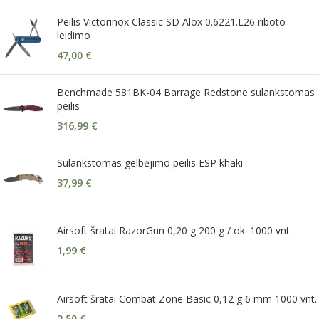
Peilis Victorinox Classic SD Alox 0.6221.L26 riboto
leidimo
47,00
€
Benchmade 581BK-04 Barrage Redstone sulankstomas
peilis
316,99
€
Sulankstomas gelbėjimo peilis ESP khaki
37,99
€
Airsoft šratai RazorGun 0,20 g 200 g / ok. 1000 vnt.
1,99
€
Airsoft šratai Combat Zone Basic 0,12 g 6 mm 1000 vnt.
2,50
€