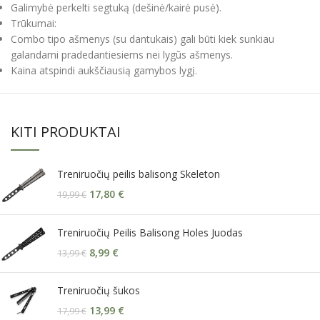
Galimybė perkelti segtuką (dešinė/kairė pusė).
Trūkumai:
Combo tipo ašmenys (su dantukais) gali būti kiek sunkiau
galandami pradedantiesiems nei lygūs ašmenys.
Kaina atspindi aukščiausią gamybos lygį.
KITI PRODUKTAI
Treniruočių peilis balisong Skeleton
17,80
€
19,99
€
Treniruočių Peilis Balisong Holes Juodas
8,99
€
13,99
€
Treniruočių šukos
13,99
€
17,99
€