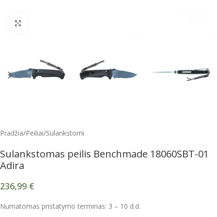
Spustelėkite, kad padidintumėte
Pradžia
/
Peiliai
/
Sulankstomi
Sulankstomas peilis Benchmade 18060SBT-01
Adira
236,99
€
Numatomas pristatymo terminas: 3 – 10 d.d.