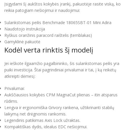
Įsigydami šį aukštos kokybės įrankį, pakuotėje rasite viską, ko
reikia patogiam nešiojimui ir naudojimui:
Sulankstomas peilis Benchmade 18065SBT-01 Mini Adira
Naudotojo instrukcija
Ryškus oranžinis paracord raištelis (temblakas)
Gamyklinė pakuotė
Kodėl verta rinktis šį modelį
Jei ieškote ilgaamžio pagalbininko, šis sulankstomas peilis yra
puiki investicija. Štai pagrindiniai privalumai ir tai, į ką reikėtų
atkreipti dėmesį:
Privalumai:
Aukščiausios kokybės CPM MagnaCut plienas – itin atsparus
rūdims.
Lengva ir ergonomiška Grivory rankena, užtikrinanti stabilų
laikymą net drėgnomis rankomis.
Legendinis patikimas Axis Lock užraktas.
Kompaktiškas dydis, idealus EDC nešiojimui.