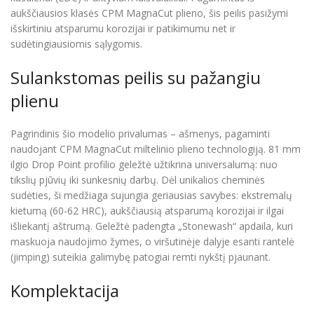
aukščiausios klasės CPM MagnaCut plieno, šis peilis pasižymi
išskirtiniu atsparumu korozijai ir patikimumu net ir
sudėtingiausiomis sąlygomis.
Sulankstomas peilis su pažangiu
plienu
Pagrindinis šio modelio privalumas – ašmenys, pagaminti
naudojant CPM MagnaCut miltelinio plieno technologiją. 81 mm
ilgio Drop Point profilio geležtė užtikrina universalumą: nuo
tikslių pjūvių iki sunkesnių darbų. Dėl unikalios cheminės
sudėties, ši medžiaga sujungia geriausias savybes: ekstremalų
kietumą (60-62 HRC), aukščiausią atsparumą korozijai ir ilgai
išliekantį aštrumą. Geležtė padengta „Stonewash“ apdaila, kuri
maskuoja naudojimo žymes, o viršutinėje dalyje esanti rantelė
(jimping) suteikia galimybę patogiai remti nykštį pjaunant.
Komplektacija