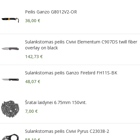
Peilis Ganzo G8012V2-OR
36,00
€
Sulankstomas peilis Civivi Elementum C907DS twill fiber
overlay on black
142,73
€
Sulankstomas peilis Ganzo Firebird FH11S-BK
48,07
€
Šratai laidynei 6.75mm 150vnt.
7,00
€
Sulankstomas peilis Civivi Pyrus C23038-2
58,10
€