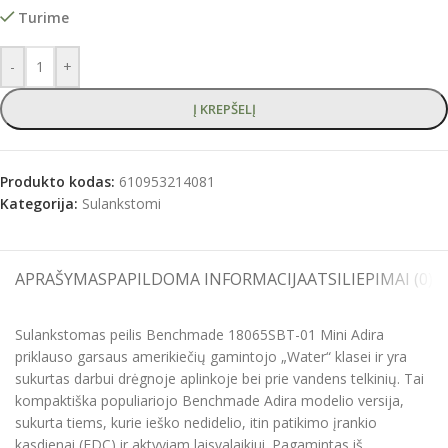
Turime
-
+
Į KREPŠELĮ
Produkto kodas:
610953214081
Kategorija:
Sulankstomi
APRAŠYMAS
PAPILDOMA INFORMACIJA
ATSILIEPIMAI (0)
S
Sulankstomas peilis Benchmade 18065SBT-01 Mini Adira
priklauso garsaus amerikiečių gamintojo „Water“ klasei ir yra
sukurtas darbui drėgnoje aplinkoje bei prie vandens telkinių. Tai
kompaktiška populiariojo Benchmade Adira modelio versija,
sukurta tiems, kurie ieško nedidelio, itin patikimo įrankio
kasdienai (EDC) ir aktyviam laisvalaikiui. Pagamintas iš