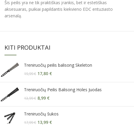
Šis peilis yra ne tik praktiškas įrankis, bet ir estetiškas
aksesuaras, puikiai papildantis kiekvieno EDC entuziasto
arsenalą.
KITI PRODUKTAI
Treniruočių peilis balisong Skeleton
17,80
€
19,99
€
Treniruočių Peilis Balisong Holes Juodas
8,99
€
13,99
€
Treniruočių šukos
13,99
€
17,99
€