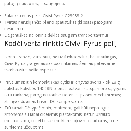
patogų naudojimą ir saugojimą:
Sulankstomas peilis Civivi Pyrus C23038-2
Tvirtas nerūdijančio plieno spaustukas (klipsas) patogiam
nešiojimui
Elegantiškas nailoninis dėklas saugiam transportavimui
Kodėl verta rinktis Civivi Pyrus peilį
Norint įrankio, kuris būtų ne tik funkcionalus, bet ir stilingas,
Civivi Pyrus yra geriausias pasirinkimas. Žemiau pateikiame
svarbiausius peilio aspektus:
Privalumai: Itin kompaktiškas dydis ir lengvas svoris – tik 28 g;
aukštos kokybės 14C28N plienas; patvari ir atspari oro sąlygoms
G10 rankena; patogus Double Detent Slip-Joint mechanizmas;
stilingas dizainas tinka EDC komplektams.
Trūkumai: Dėl ypač mažų matmenų gali būti nepatogus
žmonėms su labai didelėmis plaštakomis; neturi užrakto
mechanizmo, todėl tinka smulkiems pjovimo darbams, o ne
sunkioms užduotims.