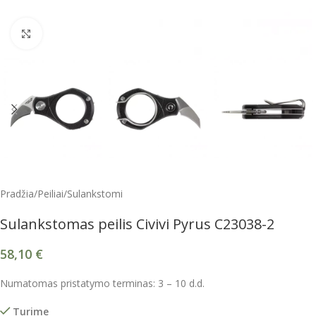
Spustelėkite, kad padidintumėte
Pradžia
/
Peiliai
/
Sulankstomi
Sulankstomas peilis Civivi Pyrus C23038-2
58,10
€
Numatomas pristatymo terminas: 3 – 10 d.d.
Turime