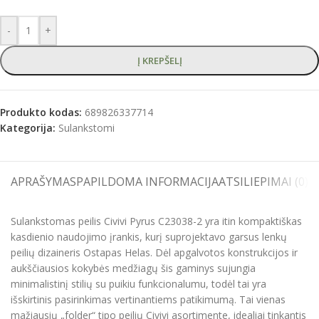
-
+
Į KREPŠELĮ
Produkto kodas:
689826337714
Kategorija:
Sulankstomi
APRAŠYMAS
PAPILDOMA INFORMACIJA
ATSILIEPIMAI (0)
S
Sulankstomas peilis Civivi Pyrus C23038-2 yra itin kompaktiškas
kasdienio naudojimo įrankis, kurį suprojektavo garsus lenkų
peilių dizaineris Ostapas Helas. Dėl apgalvotos konstrukcijos ir
aukščiausios kokybės medžiagų šis gaminys sujungia
minimalistinį stilių su puikiu funkcionalumu, todėl tai yra
išskirtinis pasirinkimas vertinantiems patikimumą. Tai vienas
mažiausių „folder“ tipo peilių Civivi asortimente, idealiai tinkantis