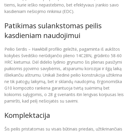
tiems, kurie ieško nepastebimo, bet efektyvaus įrankio savo
kasdieniam nešiojimo rinkiniui (EDC).
Patikimas sulankstomas peilis
kasdieniam naudojimui
Peilio šerdis – Hawkbill profilio geležtė, pagaminta iš aukštos
kokybės švediško nerūdijančio plieno 14C28N, grūdinto 58-60
HRC kietumui. Dėl didelio lydinio grynumo šis plienas pasižymi
puikiomis pjovimo savybėmis, atsparumu korozijai ir ilgą laiką
išliekančiu aštrumu. Unikali žiedinė peilio konstrukcija užtikrina
ne tik patogų laikymą, bet ir sklandų naudojimą. Ergonomiška
G10 kompozito rankena garantuoja tvirtą suėmimą bet
kokiomis sąlygomis, o 28 g sveriantis itin lengvas korpusas leis
pamiršti, kad peilį nešiojatės su savimi.
Komplektacija
Šis peilis pristatomas su visais būtinais priedais, užtikrinančiais