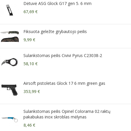
Dėtuvė ASG Glock G17 gen 5. 6 mm
67,69
€
Fiksuota geležte grybautojo peilis
9,99
€
Sulankstomas peilis Civivi Pyrus C23038-2
58,10
€
Airsoft pistoletas Glock 17 6 mm green gas
353,99
€
Sulankstomas peilis Opinel Colorama 02 raktų
pakabukas inox skroblas mėlynas
8,46
€