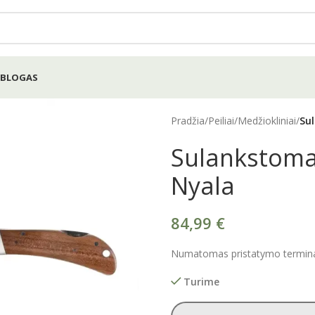
BLOGAS
Pradžia
/
Peiliai
/
Medžiokliniai
/
Su
Sulankstomas
Nyala
84,99
€
Numatomas pristatymo terminas
Turime