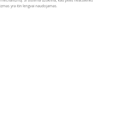
mechanizmą. Ši sistema užtikrina, kad peilis neatsilenks
nizmas yra itin lengvai naudojamas.