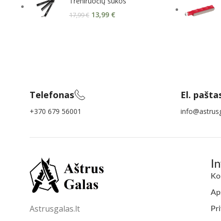
Treniruočių šukos
13,99
€
17,99
€
Telefonas
El. pašta
+370 679 56001
info@astrusg
I
Ko
Aps
Astrusgalas.lt
Pri