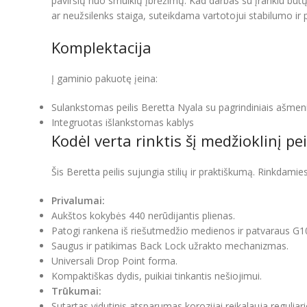
paviršių nuo smulkių įbrėžimų. Kad darbas su įrankiu būtų 
ar neužsilenks staiga, suteikdama vartotojui stabilumo ir
Komplektacija
Į gaminio pakuotę įeina:
Sulankstomas peilis Beretta Nyala su pagrindiniais ašmen
Integruotas išlankstomas kablys
Kodėl verta rinktis šį medžioklinį pei
Šis Beretta peilis sujungia stilių ir praktiškumą. Rinkdamies
Privalumai:
Aukštos kokybės 440 nerūdijantis plienas.
Patogi rankena iš riešutmedžio medienos ir patvaraus G
Saugus ir patikimas Back Lock užrakto mechanizmas.
Universali Drop Point forma.
Kompaktiškas dydis, puikiai tinkantis nešiojimui.
Trūkumai:
Sutartas vidutinis atsparumas korozijai reikalauja reguliari