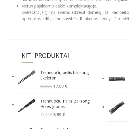
Neturi papildomo dėklo komplektacijoje.
Svarstant įsigijimą, svarbu atkreipti dėmesį į tai, kad p
optimalios 440 plieno savybės. Rankenos derinys iš medžio 
KITI PRODUKTAI
Treniruočių peilis balisong
Skeleton
17,80
€
19,99
€
Treniruočių Peilis Balisong
Holes Juodas
8,99
€
13,99
€