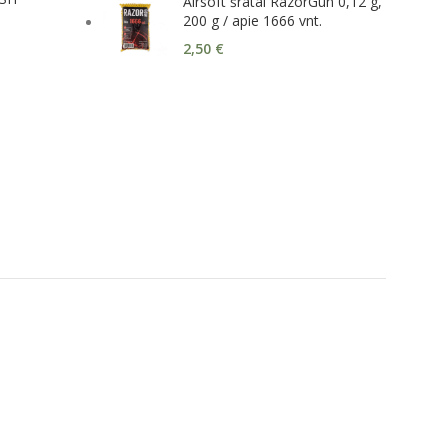
Airsoft šratai RazorGun 0,12 g,
200 g / apie 1666 vnt.
2,50
€