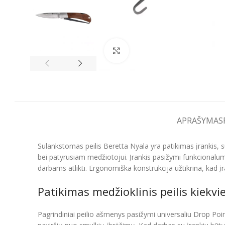
Spustelėkite, kad padidintumėt
APRAŠYMAS
Sulankstomas peilis Beretta Nyala yra patikimas įrankis, 
bei patyrusiam medžiotojui. Įrankis pasižymi funkcionalum
darbams atlikti. Ergonomiška konstrukcija užtikrina, kad įr
Patikimas medžioklinis peilis kiekvie
Pagrindiniai peilio ašmenys pasižymi universaliu Drop Poin