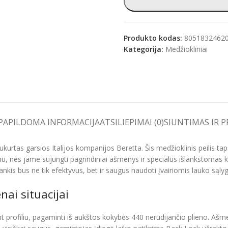
Produkto kodas:
8051832462
Kategorija:
Medžiokliniai
e
PAPILDOMA INFORMACIJA
ATSILIEPIMAI (0)
SIUNTIMAS IR 
sukurtas garsios Italijos kompanijos Beretta. Šis medžioklinis peilis
u, nes jame sujungti pagrindiniai ašmenys ir specialus išlankstomas ka
ankis bus ne tik efektyvus, bet ir saugus naudoti įvairiomis lauko sąly
nai situacijai
t profiliu, pagaminti iš aukštos kokybės 440 nerūdijančio plieno. Ašm