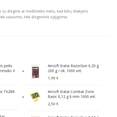
kto su drėgme ar medžioklės metu, kad būtų išlaikytos
 tiek sausomis, tiek drėgnomis sąlygomis.
s peilis
Airsoft šratai RazorGun 0,20 g
esidio II
200 g / ok. 1000 vnt.
1,99
€
nix TK28R
Airsoft šratai Combat Zone
Basic 0,12 g 6 mm 1000 vnt.
2,50
€
BSH