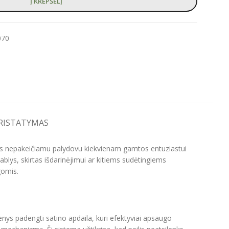
Į KREPŠELĮ
070
PRISTATYMAS
 taps nepakeičiamu palydovu kiekvienam gamtos entuziastui
blys, skirtas išdarinėjimui ar kitiems sudėtingiems
gomis.
enys padengti satino apdaila, kuri efektyviai apsaugo