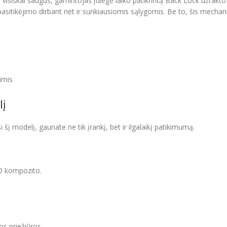
visiškai saugus, gamintojas įdiegė laiko patikrintą Back Lock užrakto 
 pasitikėjimo dirbant net ir sunkiausiomis sąlygomis. Be to, šis mecha
imis
lį
i šį modelį, gaunate ne tik įrankį, bet ir ilgalaikį patikimumą.
10 kompozito.
os priežiūros.