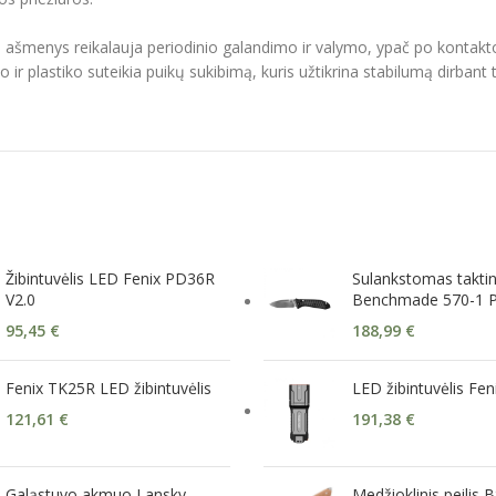
eilio ašmenys reikalauja periodinio galandimo ir valymo, ypač po konta
ir plastiko suteikia puikų sukibimą, kuris užtikrina stabilumą dirbant
Žibintuvėlis LED Fenix PD36R
Sulankstomas taktini
V2.0
Benchmade 570-1 Pr
95,45
€
188,99
€
Fenix TK25R LED žibintuvėlis
LED žibintuvėlis Fe
121,61
€
191,38
€
Galąstuvo akmuo Lansky
Medžioklinis peilis 