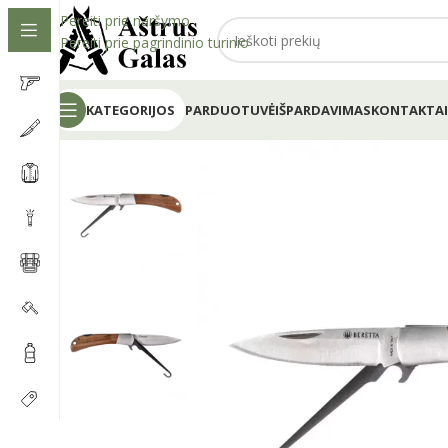
Pereiti prie naršymo
Pereiti prie pagrindinio turinio
KATEGORIJOS
PARDUOTUVĖ
IŠPARDAVIMAS
KONTAKTAI