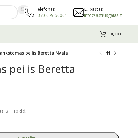
Telefonas
El. paštas
+370 679 56001
info@astrusgalas.lt
0,00
€
lankstomas peilis Beretta Nyala
 peilis Beretta
: 3 – 10 d.d.