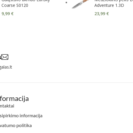
Coarse S0120
Adventure 1.3D
9,99
€
23,99
€
s
alas.lt
nformacija
ntaktai
ipirkimo informacija
vatumo politika