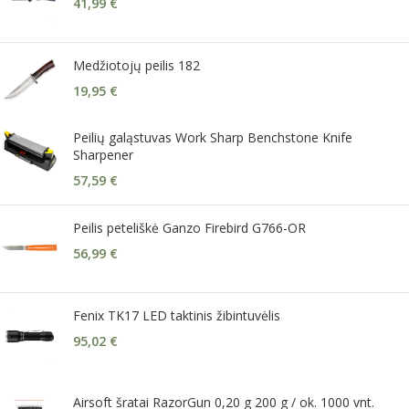
41,99
€
Medžiotojų peilis 182
19,95
€
Peilių galąstuvas Work Sharp Benchstone Knife
Sharpener
57,59
€
Peilis peteliškė Ganzo Firebird G766-OR
56,99
€
Fenix TK17 LED taktinis žibintuvėlis
95,02
€
Airsoft šratai RazorGun 0,20 g 200 g / ok. 1000 vnt.