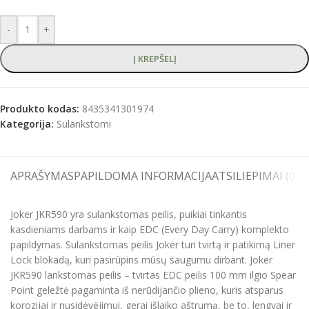
-
+
Į KREPŠELĮ
Produkto kodas:
8435341301974
Kategorija:
Sulankstomi
APRAŠYMAS
PAPILDOMA INFORMACIJA
ATSILIEPIMAI (0)
S
Joker JKR590 yra sulankstomas peilis, puikiai tinkantis
kasdieniams darbams ir kaip EDC (Every Day Carry) komplekto
papildymas. Sulankstomas peilis Joker turi tvirtą ir patikimą Liner
Lock blokadą, kuri pasirūpins mūsų saugumu dirbant. Joker
JKR590 lankstomas peilis – tvirtas EDC peilis 100 mm ilgio Spear
Point geležtė pagaminta iš nerūdijančio plieno, kuris atsparus
korozijai ir nusidėvėjimui, gerai išlaiko aštrumą, be to, lengvai ir