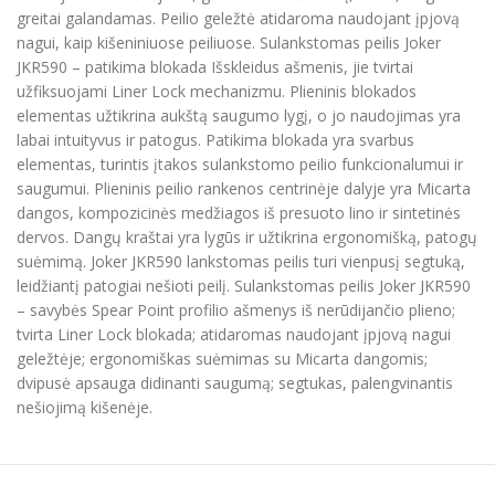
greitai galandamas. Peilio geležtė atidaroma naudojant įpjovą
nagui, kaip kišeniniuose peiliuose. Sulankstomas peilis Joker
JKR590 – patikima blokada Išskleidus ašmenis, jie tvirtai
užfiksuojami Liner Lock mechanizmu. Plieninis blokados
elementas užtikrina aukštą saugumo lygį, o jo naudojimas yra
labai intuityvus ir patogus. Patikima blokada yra svarbus
elementas, turintis įtakos sulankstomo peilio funkcionalumui ir
saugumui. Plieninis peilio rankenos centrinėje dalyje yra Micarta
dangos, kompozicinės medžiagos iš presuoto lino ir sintetinės
dervos. Dangų kraštai yra lygūs ir užtikrina ergonomišką, patogų
suėmimą. Joker JKR590 lankstomas peilis turi vienpusį segtuką,
leidžiantį patogiai nešioti peilį. Sulankstomas peilis Joker JKR590
– savybės Spear Point profilio ašmenys iš nerūdijančio plieno;
tvirta Liner Lock blokada; atidaromas naudojant įpjovą nagui
geležtėje; ergonomiškas suėmimas su Micarta dangomis;
dvipusė apsauga didinanti saugumą; segtukas, palengvinantis
nešiojimą kišenėje.