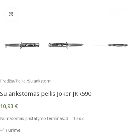
Spustelėkite, kad padidintumėte
Pradžia
/
Peiliai
/
Sulankstomi
Sulankstomas peilis Joker JKR590
10,93
€
Numatomas pristatymo terminas: 3 – 10 d.d.
Turime