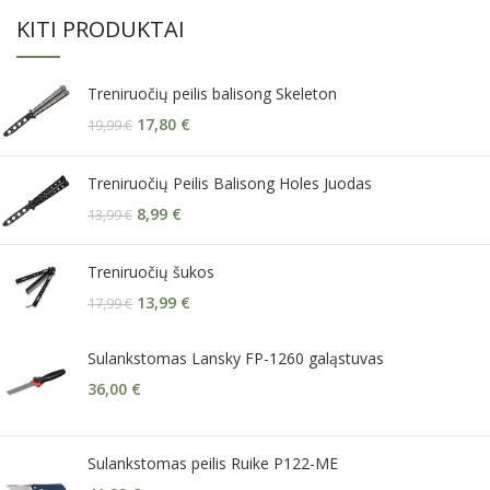
KITI PRODUKTAI
Treniruočių peilis balisong Skeleton
17,80
€
19,99
€
Treniruočių Peilis Balisong Holes Juodas
8,99
€
13,99
€
Treniruočių šukos
13,99
€
17,99
€
Sulankstomas Lansky FP-1260 galąstuvas
36,00
€
Sulankstomas peilis Ruike P122-ME