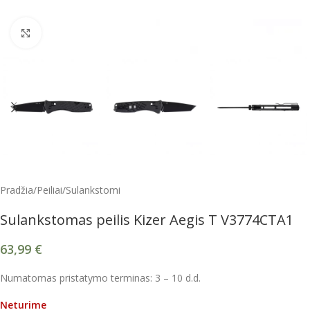
Spustelėkite, kad padidintumėte
Pradžia
/
Peiliai
/
Sulankstomi
Sulankstomas peilis Kizer Aegis T V3774CTA1
63,99
€
Numatomas pristatymo terminas: 3 – 10 d.d.
Neturime