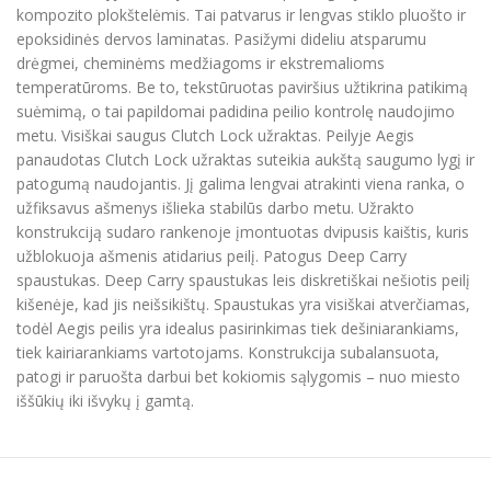
kompozito plokštelėmis. Tai patvarus ir lengvas stiklo pluošto ir
epoksidinės dervos laminatas. Pasižymi dideliu atsparumu
drėgmei, cheminėms medžiagoms ir ekstremalioms
temperatūroms. Be to, tekstūruotas paviršius užtikrina patikimą
suėmimą, o tai papildomai padidina peilio kontrolę naudojimo
metu. Visiškai saugus Clutch Lock užraktas. Peilyje Aegis
panaudotas Clutch Lock užraktas suteikia aukštą saugumo lygį ir
patogumą naudojantis. Jį galima lengvai atrakinti viena ranka, o
užfiksavus ašmenys išlieka stabilūs darbo metu. Užrakto
konstrukciją sudaro rankenoje įmontuotas dvipusis kaištis, kuris
užblokuoja ašmenis atidarius peilį. Patogus Deep Carry
spaustukas. Deep Carry spaustukas leis diskretiškai nešiotis peilį
kišenėje, kad jis neišsikištų. Spaustukas yra visiškai atverčiamas,
todėl Aegis peilis yra idealus pasirinkimas tiek dešiniarankiams,
tiek kairiarankiams vartotojams. Konstrukcija subalansuota,
patogi ir paruošta darbui bet kokiomis sąlygomis – nuo miesto
iššūkių iki išvykų į gamtą.