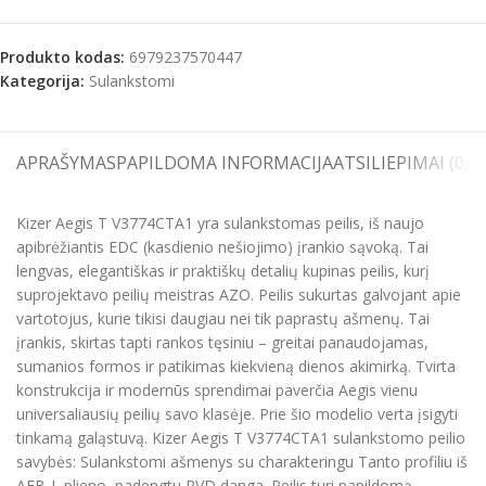
Produkto kodas:
6979237570447
Kategorija:
Sulankstomi
APRAŠYMAS
PAPILDOMA INFORMACIJA
ATSILIEPIMAI (0)
S
Kizer Aegis T V3774CTA1 yra sulankstomas peilis, iš naujo
apibrėžiantis EDC (kasdienio nešiojimo) įrankio sąvoką. Tai
lengvas, elegantiškas ir praktiškų detalių kupinas peilis, kurį
suprojektavo peilių meistras AZO. Peilis sukurtas galvojant apie
vartotojus, kurie tikisi daugiau nei tik paprastų ašmenų. Tai
įrankis, skirtas tapti rankos tęsiniu – greitai panaudojamas,
sumanios formos ir patikimas kiekvieną dienos akimirką. Tvirta
konstrukcija ir modernūs sprendimai paverčia Aegis vienu
universaliausių peilių savo klasėje. Prie šio modelio verta įsigyti
tinkamą galąstuvą. Kizer Aegis T V3774CTA1 sulankstomo peilio
savybės: Sulankstomi ašmenys su charakteringu Tanto profiliu iš
AEB-L plieno, padengtu PVD danga. Peilis turi papildomą