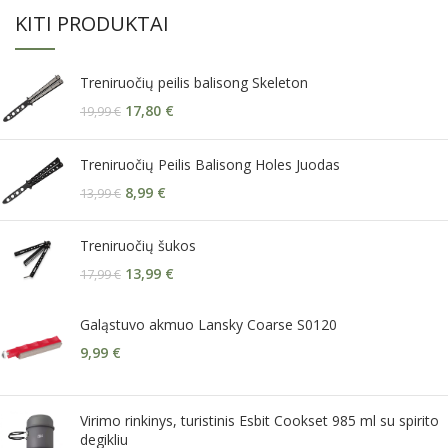
KITI PRODUKTAI
Treniruočių peilis balisong Skeleton
17,80
€
19,99
€
Treniruočių Peilis Balisong Holes Juodas
8,99
€
13,99
€
Treniruočių šukos
13,99
€
17,99
€
Galąstuvo akmuo Lansky Coarse S0120
9,99
€
Virimo rinkinys, turistinis Esbit Cookset 985 ml su spirito
degikliu