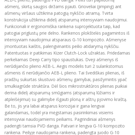
ašmenį, skirtą saugos diržams pjauti. Grioveliai (jimping) ant
ašmenų viršaus užtikrina patogią nykščio atramą. Tvirta
konstrukcija užtikrina didelį atsparumą intensyviam naudojimui.
Funkcionali ir ergonomiška rankena suprojektuota taip, kad
patogiai priglustų prie delno. Rankenos plokštelės pagamintos iš
intensyviam naudojimui atsparaus G-10 kompozito. Ašmenyse
įmontuotas kaištis, palengvinantis peilio atidarymą nykščiu.
Patentuotas ir patikimas Kizer Clutch-Lock užraktas. Pridedamas
perkeliamas Deep Carry tipo spaustukas. Dveji ašmenys iš
nerūdijančio plieno AEB-L. Aegis modelis turi 2 sulankstomus
ašmenis iš nerūdijančio AEB-L plieno. Tai švediškas plienas, iš
pradžių sukurtas skustuvo ašmenų gamybai, pasižymintis ypač
smulkiagrūde struktūra. Dėl šios mikrostruktūros plienas puikiai
derina didelį atsparumą smūgiams (atsparumą lūžiams ir
atpleišėjimui) su galimybe išgauti ploną ir aštrų pjovimo kraštą.
Be to, jis yra labai atsparus korozijai ir gana lengvai
galandamas, todėl yra mėgstamas pasirinkimas visiems
intensyviai naudojamiems peiliams. Pagrindiniai ašmenys
padengti tamsia PVD danga. Patvari ir lengva G-10 kompozito
rankena. Peilyje naudojama rankena, padengta juodo G-10