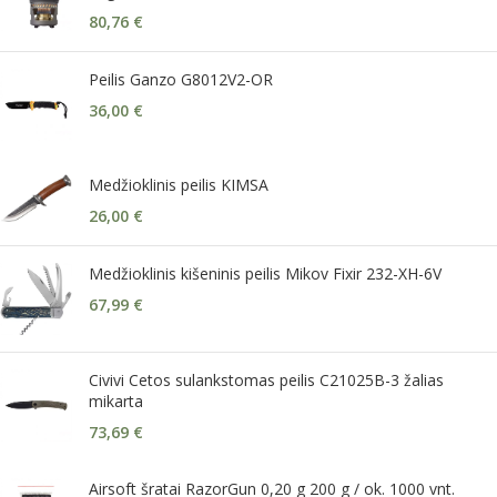
80,76
€
Peilis Ganzo G8012V2-OR
36,00
€
Medžioklinis peilis KIMSA
26,00
€
Medžioklinis kišeninis peilis Mikov Fixir 232-XH-6V
67,99
€
Civivi Cetos sulankstomas peilis C21025B-3 žalias
mikarta
73,69
€
Airsoft šratai RazorGun 0,20 g 200 g / ok. 1000 vnt.