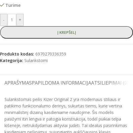
Turime
-
+
Į KREPŠELĮ
Produkto kodas:
6970270336359
Kategorija:
Sulankstomi
APRAŠYMAS
PAPILDOMA INFORMACIJA
ATSILIEPIMAI (0)
S
Sulankstomas peilis Kizer Original 2 yra modernaus stiliaus ir
patikimo funkcionalumo derinys, sukurtas tiems, kurie vertina
minimalistinį dizainą kasdieniame naudojime. Šis modelis
pasižymi itin lengva ir patogia konstrukcija, todėl puikiai telpa
kišenėje, netrukdydamas aktyviai judėti. Tai idealus pasirinkimas
kasdieniam nešiojimui, sujungiantis aukščiausios klasės