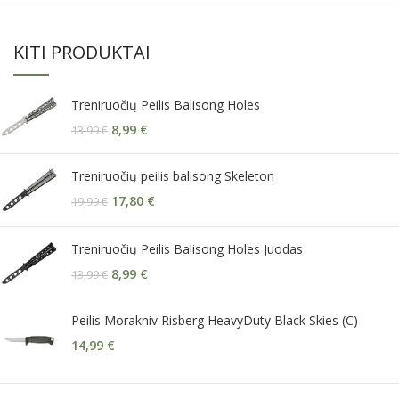
KITI PRODUKTAI
Treniruočių Peilis Balisong Holes
8,99
€
13,99
€
Treniruočių peilis balisong Skeleton
17,80
€
19,99
€
Treniruočių Peilis Balisong Holes Juodas
8,99
€
13,99
€
Peilis Morakniv Risberg HeavyDuty Black Skies (C)
14,99
€