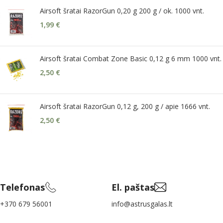
Airsoft šratai RazorGun 0,20 g 200 g / ok. 1000 vnt.
1,99
€
Airsoft šratai Combat Zone Basic 0,12 g 6 mm 1000 vnt.
2,50
€
Airsoft šratai RazorGun 0,12 g, 200 g / apie 1666 vnt.
2,50
€
Telefonas
El. paštas
+370 679 56001
info@astrusgalas.lt