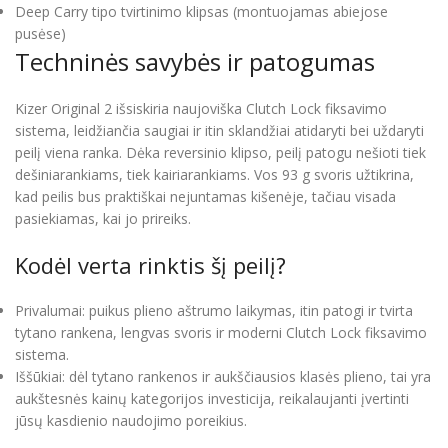
Deep Carry tipo tvirtinimo klipsas (montuojamas abiejose
pusėse)
Techninės savybės ir patogumas
Kizer Original 2 išsiskiria naujoviška Clutch Lock fiksavimo
sistema, leidžiančia saugiai ir itin sklandžiai atidaryti bei uždaryti
peilį viena ranka. Dėka reversinio klipso, peilį patogu nešioti tiek
dešiniarankiams, tiek kairiarankiams. Vos 93 g svoris užtikrina,
kad peilis bus praktiškai nejuntamas kišenėje, tačiau visada
pasiekiamas, kai jo prireiks.
Kodėl verta rinktis šį peilį?
Privalumai: puikus plieno aštrumo laikymas, itin patogi ir tvirta
tytano rankena, lengvas svoris ir moderni Clutch Lock fiksavimo
sistema.
Iššūkiai: dėl tytano rankenos ir aukščiausios klasės plieno, tai yra
aukštesnės kainų kategorijos investicija, reikalaujanti įvertinti
jūsų kasdienio naudojimo poreikius.