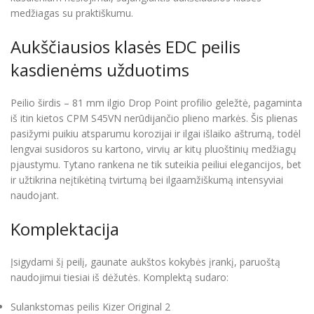
medžiagas su praktiškumu.
Aukščiausios klasės EDC peilis
kasdienėms užduotims
Peilio širdis – 81 mm ilgio Drop Point profilio geležtė, pagaminta
iš itin kietos CPM S45VN nerūdijančio plieno markės. Šis plienas
pasižymi puikiu atsparumu korozijai ir ilgai išlaiko aštrumą, todėl
lengvai susidoros su kartono, virvių ar kitų pluoštinių medžiagų
pjaustymu. Tytano rankena ne tik suteikia peiliui elegancijos, bet
ir užtikrina neįtikėtiną tvirtumą bei ilgaamžiškumą intensyviai
naudojant.
Komplektacija
Įsigydami šį peilį, gaunate aukštos kokybės įrankį, paruoštą
naudojimui tiesiai iš dėžutės. Komplektą sudaro:
Sulankstomas peilis Kizer Original 2