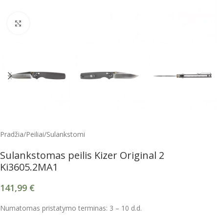
Spustelėkite, kad padidintumėte
Pradžia
/
Peiliai
/
Sulankstomi
Sulankstomas peilis Kizer Original 2
Ki3605.2MA1
141,99
€
Numatomas pristatymo terminas: 3 – 10 d.d.