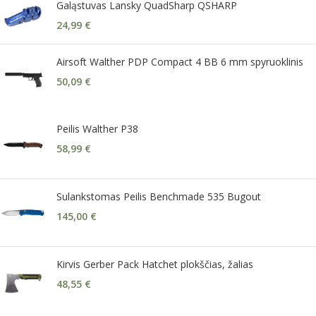
Galąstuvas Lansky QuadSharp QSHARP
24,99
€
Airsoft Walther PDP Compact 4 BB 6 mm spyruoklinis
50,09
€
Peilis Walther P38
58,99
€
Sulankstomas Peilis Benchmade 535 Bugout
145,00
€
Kirvis Gerber Pack Hatchet plokščias, žalias
48,55
€