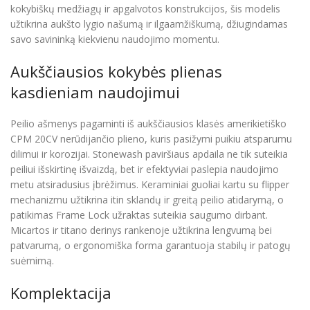
kokybiškų medžiagų ir apgalvotos konstrukcijos, šis modelis
užtikrina aukšto lygio našumą ir ilgaamžiškumą, džiugindamas
savo savininką kiekvienu naudojimo momentu.
Aukščiausios kokybės plienas
kasdieniam naudojimui
Peilio ašmenys pagaminti iš aukščiausios klasės amerikietiško
CPM 20CV nerūdijančio plieno, kuris pasižymi puikiu atsparumu
dilimui ir korozijai. Stonewash paviršiaus apdaila ne tik suteikia
peiliui išskirtinę išvaizdą, bet ir efektyviai paslepia naudojimo
metu atsiradusius įbrėžimus. Keraminiai guoliai kartu su flipper
mechanizmu užtikrina itin sklandų ir greitą peilio atidarymą, o
patikimas Frame Lock užraktas suteikia saugumo dirbant.
Micartos ir titano derinys rankenoje užtikrina lengvumą bei
patvarumą, o ergonomiška forma garantuoja stabilų ir patogų
suėmimą.
Komplektacija