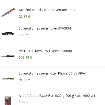
Medžioklis peilis BSH Adventure 1.3B
23,99
€
Sulankstomas peilis Joker JKR0834
7,60
€
Peilis OTF Kershaw Livewire 9000R
308,99
€
Sulankstomas peilis Kizer Phoca CC V3780A1
94,38
€
Airsoft šratai RazorGun 0,20 g 200 g / ok. 1000 vnt.
1,99
€