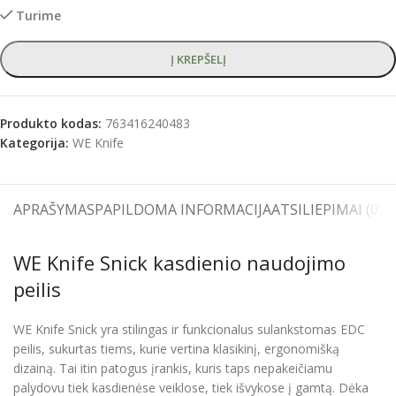
Turime
Į KREPŠELĮ
Produkto kodas:
763416240483
Kategorija:
WE Knife
APRAŠYMAS
PAPILDOMA INFORMACIJA
ATSILIEPIMAI (0)
S
WE Knife Snick kasdienio naudojimo
peilis
WE Knife Snick yra stilingas ir funkcionalus sulankstomas EDC
peilis, sukurtas tiems, kurie vertina klasikinį, ergonomišką
dizainą. Tai itin patogus įrankis, kuris taps nepakeičiamu
palydovu tiek kasdienėse veiklose, tiek išvykose į gamtą. Dėka