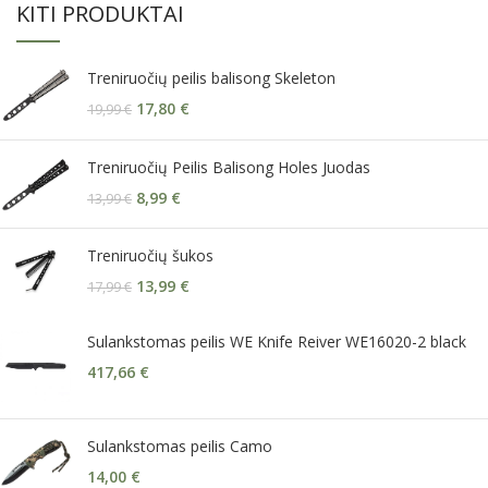
KITI PRODUKTAI
Treniruočių peilis balisong Skeleton
17,80
€
19,99
€
Treniruočių Peilis Balisong Holes Juodas
8,99
€
13,99
€
Treniruočių šukos
13,99
€
17,99
€
Sulankstomas peilis WE Knife Reiver WE16020-2 black
417,66
€
Sulankstomas peilis Camo
14,00
€