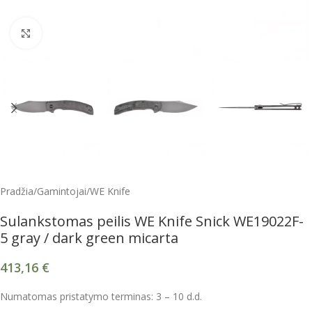
Spustelėkite, kad padidintumėte
Pradžia
/
Gamintojai
/
WE Knife
Sulankstomas peilis WE Knife Snick WE19022F-
5 gray / dark green micarta
413,16
€
Numatomas pristatymo terminas: 3 – 10 d.d.