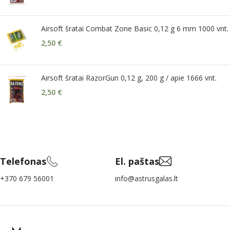
Airsoft šratai Combat Zone Basic 0,12 g 6 mm 1000 vnt.
2,50
€
Airsoft šratai RazorGun 0,12 g, 200 g / apie 1666 vnt.
2,50
€
Telefonas
El. paštas
+370 679 56001
info@astrusgalas.lt