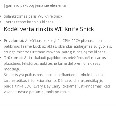
Į gaminio pakuotę įeina šie elementai:
Sulankstomas peilis WE Knife Snick
Tvirtas titano kišeninis klipsas
Kodėl verta rinktis WE Knife Snick
Privalumai:
Aukščiausios kokybės CPM 20CV plienas, labai
patikimas Frame Lock užraktas, sklandus atidarymas su guoliais,
stilinga micartos ir titano rankena, patogus nešiojimo klipsas.
Trūkumai:
Gali reikalauti papildomos priežiūros dėl micartos
pluoštinės tekstūros, aukštesnė kaina dėl premium klasės
medžiagų.
Šis peilis yra puikus pasirinkimas ieškantiems tobulo balanso
tarp estetikos ir funkcionalumo. Dėl savo charakteristikų jis
puikiai tinka EDC (Every Day Carry) tikslams, užtikrindamas, kad
visada turėsite patikimą įrankį po ranka.