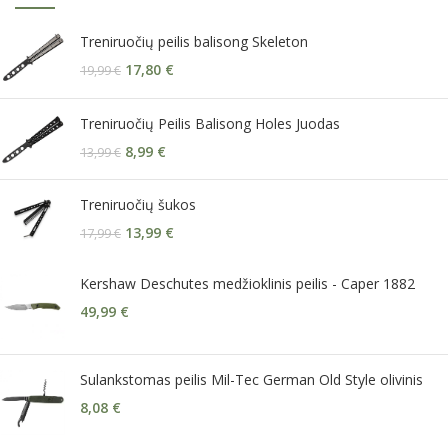
Treniruočių peilis balisong Skeleton
17,80
€
19,99
€
Treniruočių Peilis Balisong Holes Juodas
8,99
€
13,99
€
Treniruočių šukos
13,99
€
17,99
€
Kershaw Deschutes medžioklinis peilis - Caper 1882
49,99
€
Sulankstomas peilis Mil-Tec German Old Style olivinis
8,08
€