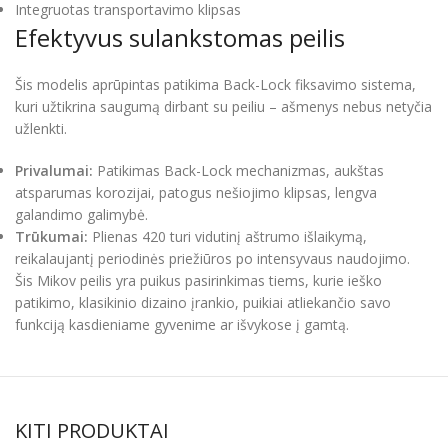
Integruotas transportavimo klipsas
Efektyvus sulankstomas peilis
Šis modelis aprūpintas patikima Back-Lock fiksavimo sistema,
kuri užtikrina saugumą dirbant su peiliu – ašmenys nebus netyčia
užlenkti.
Privalumai:
Patikimas Back-Lock mechanizmas, aukštas
atsparumas korozijai, patogus nešiojimo klipsas, lengva
galandimo galimybė.
Trūkumai:
Plienas 420 turi vidutinį aštrumo išlaikymą,
reikalaujantį periodinės priežiūros po intensyvaus naudojimo.
Šis Mikov peilis yra puikus pasirinkimas tiems, kurie ieško
patikimo, klasikinio dizaino įrankio, puikiai atliekančio savo
funkciją kasdieniame gyvenime ar išvykose į gamtą.
KITI PRODUKTAI