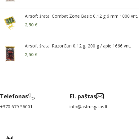
Airsoft šratai Combat Zone Basic 0,12 g 6 mm 1000 vnt.
2,50
€
Airsoft šratai RazorGun 0,12 g, 200 g / apie 1666 vnt.
2,50
€
Telefonas
El. paštas
+370 679 56001
info@astrusgalas.lt