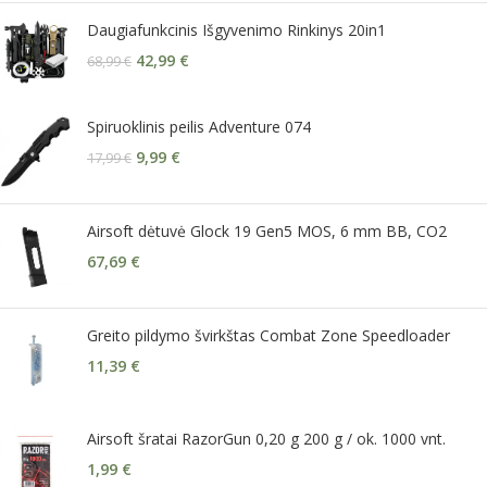
Daugiafunkcinis Išgyvenimo Rinkinys 20in1
42,99
€
68,99
€
Spiruoklinis peilis Adventure 074
9,99
€
17,99
€
Airsoft dėtuvė Glock 19 Gen5 MOS, 6 mm BB, CO2
67,69
€
Greito pildymo švirkštas Combat Zone Speedloader
11,39
€
Airsoft šratai RazorGun 0,20 g 200 g / ok. 1000 vnt.
1,99
€