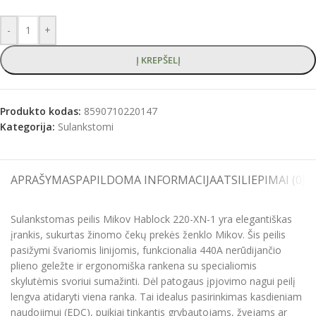
-
+
Į KREPŠELĮ
Produkto kodas:
8590710220147
Kategorija:
Sulankstomi
APRAŠYMAS
PAPILDOMA INFORMACIJA
ATSILIEPIMAI (0)
S
Sulankstomas peilis Mikov Hablock 220-XN-1 yra elegantiškas
įrankis, sukurtas žinomo čekų prekės ženklo Mikov. Šis peilis
pasižymi švariomis linijomis, funkcionalia 440A nerūdijančio
plieno geležte ir ergonomiška rankena su specialiomis
skylutėmis svoriui sumažinti. Dėl patogaus įpjovimo nagui peilį
lengva atidaryti viena ranka. Tai idealus pasirinkimas kasdieniam
naudojimui (EDC), puikiai tinkantis grybautojams, žvejams ar