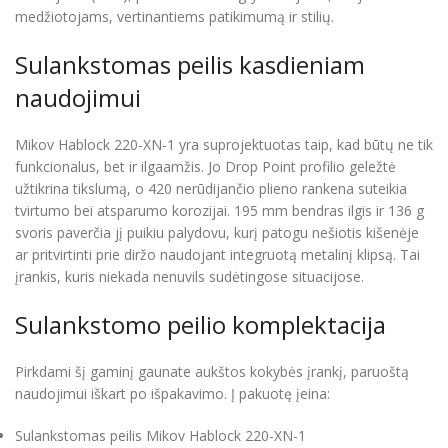
medžiotojams, vertinantiems patikimumą ir stilių.
Sulankstomas peilis kasdieniam
naudojimui
Mikov Hablock 220-XN-1 yra suprojektuotas taip, kad būtų ne tik
funkcionalus, bet ir ilgaamžis. Jo Drop Point profilio geležtė
užtikrina tikslumą, o 420 nerūdijančio plieno rankena suteikia
tvirtumo bei atsparumo korozijai. 195 mm bendras ilgis ir 136 g
svoris paverčia jį puikiu palydovu, kurį patogu nešiotis kišenėje
ar pritvirtinti prie diržo naudojant integruotą metalinį klipsą. Tai
įrankis, kuris niekada nenuvils sudėtingose situacijose.
Sulankstomo peilio komplektacija
Pirkdami šį gaminį gaunate aukštos kokybės įrankį, paruoštą
naudojimui iškart po išpakavimo. Į pakuotę įeina:
Sulankstomas peilis Mikov Hablock 220-XN-1