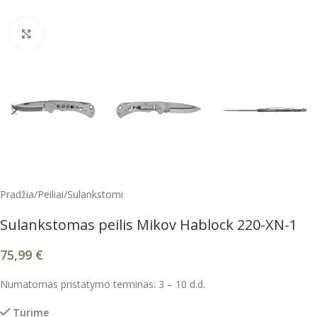
Spustelėkite, kad padidintumėte
Pradžia
/
Peiliai
/
Sulankstomi
Sulankstomas peilis Mikov Hablock 220-XN-1
75,99
€
Numatomas pristatymo terminas: 3 – 10 d.d.
Turime