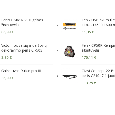
Fenix HM61R V3.0 galvos
Fenix USB akumulia
žibintuvėlis
L14U (14500 1600 m
86,99
€
11,35
€
Victorinox vaisių ir daržovių
Fenix CP50R Kempi
dekoravimo peilis 6.7503
žibintuvėlis
3,80
€
170,11
€
Galąstuvas Ruixin pro III
Civivi Concept 22 B
peilis C21047-1 juo
36,99
€
113,75
€