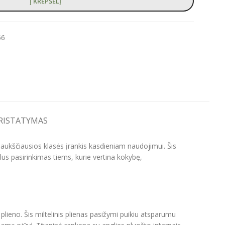
Į KREPŠELĮ
56
PRISTATYMAS
aukščiausios klasės įrankis kasdieniam naudojimui. Šis
alus pasirinkimas tiems, kurie vertina kokybę,
plieno. Šis miltelinis plienas pasižymi puikiu atsparumu