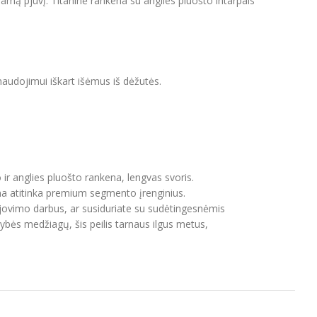
uojamą pjūvį. Titaninė rankena su anglies pluošto intarpais
naudojimui iškart išėmus iš dėžutės.
ir anglies pluošto rankena, lengvas svoris.
ina atitinka premium segmento įrenginius.
pjovimo darbus, ar susiduriate su sudėtingesnėmis
ybės medžiagų, šis peilis tarnaus ilgus metus,