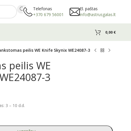
Telefonas
El. paštas
+370 679 56001
info@astrusgalas.lt
0,00
€
ankstomas peilis WE Knife Skynix WE24087-3
s peilis WE
x WE24087-3
: 3 – 10 d.d.