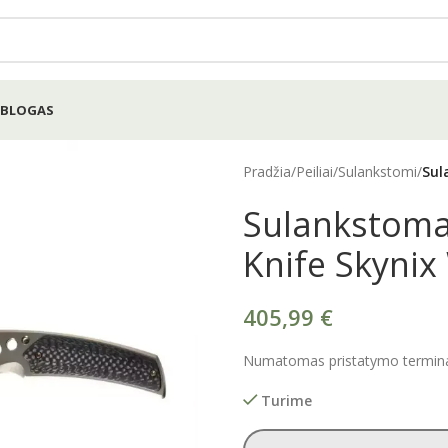
BLOGAS
Pradžia
/
Peiliai
/
Sulankstomi
/
Sul
Sulankstoma
Knife Skyni
405,99
€
Numatomas pristatymo terminas
Turime