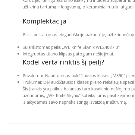
korozijai, itin ilgu aštrumo išlaikymu ir dideliu atsparumu 
užtikrina tvirtumą ir lengvumą, o keraminiai rutuliniai guoli
Komplektacija
Peilis pristatomas elegantiškoje pakuotėje, užtikrinančio
Sulankstomas peilis „WE Knife Skynix WE24087-3“.
Integruotas titano klipsas patogiam nešiojimui.
Kodėl verta rinktis šį peilį?
Privalumai: Naudojamas aukščiausios klasės „M390“ plienas
Trūkumai: Dėl aukščiausios klasės plieno reikalauja speci
Šis įrankis yra puikus balansas tarp kasdienio nešiojimo
užduotimis, „WE Knife Skynix“ suteiks jums pasitikėjimo i
išlaikydamas savo nepriekaištingą išvaizdą ir aštrumą.