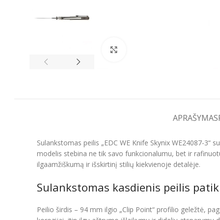
Spustelėkite, kad padidintumėt
APRAŠYMAS
Sulankstomas peilis „EDC WE Knife Skynix WE24087-3“ su „
modelis stebina ne tik savo funkcionalumu, bet ir rafinuotu
ilgaamžiškumą ir išskirtinį stilių kiekvienoje detalėje.
Sulankstomas kasdienis peilis pati
Peilio širdis – 94 mm ilgio „Clip Point“ profilio geležtė, 