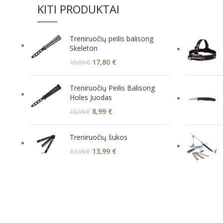
KITI PRODUKTAI
Treniruočių peilis balisong
Skeleton
17,80
€
19,99
€
Treniruočių Peilis Balisong
Holes Juodas
8,99
€
13,99
€
Treniruočių šukos
13,99
€
17,99
€