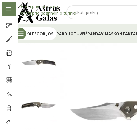
Pereiti prie naršymo
Pereiti prie pagrindinio turinio
KATEGORIJOS
PARDUOTUVĖ
IŠPARDAVIMAS
KONTAKTAI