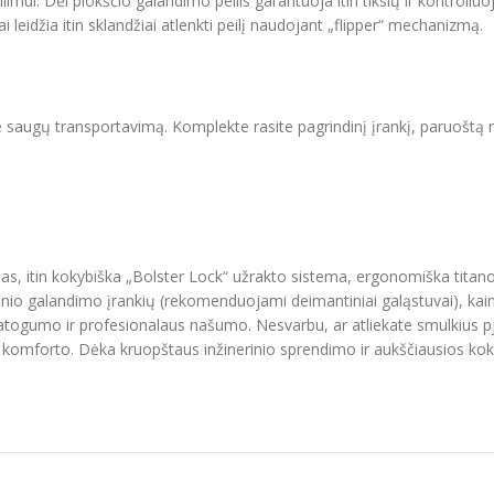
dilimui. Dėl plokščio galandimo peilis garantuoja itin tikslų ir kontroli
ai leidžia itin sklandžiai atlenkti peilį naudojant „flipper“ mechanizmą.
je saugų transportavimą. Komplekte rasite pagrindinį įrankį, paruoštą 
, itin kokybiška „Bolster Lock“ užrakto sistema, ergonomiška titano 
finio galandimo įrankių (rekomenduojami deimantiniai galąstuvai), ka
 patogumo ir profesionalaus našumo. Nesvarbu, ar atliekate smulkius 
r komforto. Dėka kruopštaus inžinerinio sprendimo ir aukščiausios kok