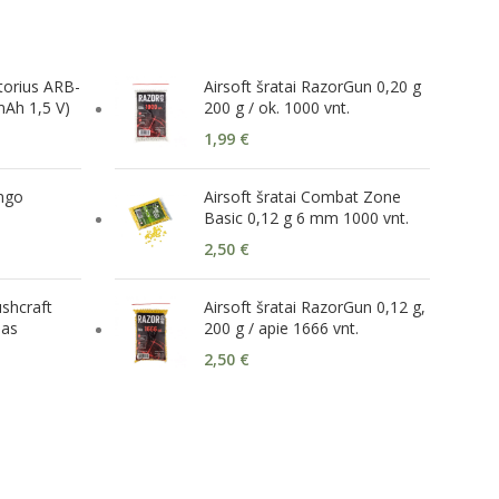
torius ARB-
Airsoft šratai RazorGun 0,20 g
Ah 1,5 V)
200 g / ok. 1000 vnt.
1,99
€
ngo
Airsoft šratai Combat Zone
Basic 0,12 g 6 mm 1000 vnt.
2,50
€
ushcraft
Airsoft šratai RazorGun 0,12 g,
das
200 g / apie 1666 vnt.
2,50
€