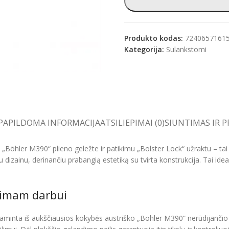
Produkto kodas:
7240657161
Kategorija:
Sulankstomi
e
PAPILDOMA INFORMACIJA
ATSILIEPIMAI (0)
SIUNTIMAS IR 
Böhler M390“ plieno geležte ir patikimu „Bolster Lock“ užraktu – tai 
 dizainu, derinančiu prabangią estetiką su tvirta konstrukcija. Tai ide
kimam darbui
pagaminta iš aukščiausios kokybės austriško „Böhler M390“ nerūdijančio 