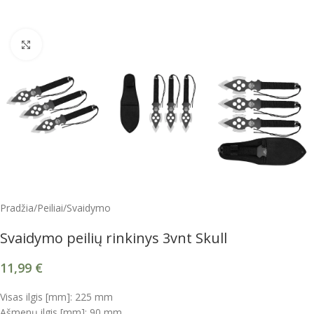
Spustelėkite, kad padidintumėte
Pradžia
/
Peiliai
/
Svaidymo
Svaidymo peilių rinkinys 3vnt Skull
11,99
€
Visas ilgis [mm]: 225 mm
Ašmenų ilgis [mm]: 90 mm