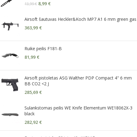
8,99
€
13,99
€
Airsoft šautuvas Heckler&Koch MP7 A1 6 mm green gas
363,99
€
Ruike peilis F181-B
81,99
€
Airsoft pistoletas ASG Walther PDP Compact 4" 6 mm
BB CO2 <2 J
285,69
€
Sulankstomas peilis WE Knife Elementum WE18062X-3
black
282,92
€