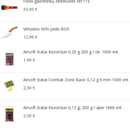
Fenix gaisrininkų žibintuvėlis WF11E
53,00
€
Virtuvinis šefo peilis BSH
12,99
€
Airsoft šratai RazorGun 0,20 g 200 g / ok. 1000 vnt.
1,99
€
Airsoft šratai Combat Zone Basic 0,12 g 6 mm 1000 vnt.
2,50
€
Airsoft šratai RazorGun 0,12 g, 200 g / apie 1666 vnt.
2,50
€