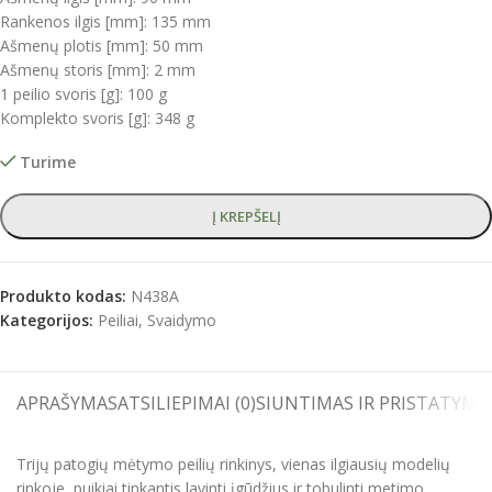
Rankenos ilgis [mm]: 135 mm
Ašmenų plotis [mm]: 50 mm
Ašmenų storis [mm]: 2 mm
1 peilio svoris [g]: 100 g
Komplekto svoris [g]: 348 g
Turime
Į KREPŠELĮ
Produkto kodas:
N438A
Kategorijos:
Peiliai
,
Svaidymo
APRAŠYMAS
ATSILIEPIMAI (0)
SIUNTIMAS IR PRISTATYMA
Trijų patogių mėtymo peilių rinkinys, vienas ilgiausių modelių
rinkoje, puikiai tinkantis lavinti įgūdžius ir tobulinti metimo