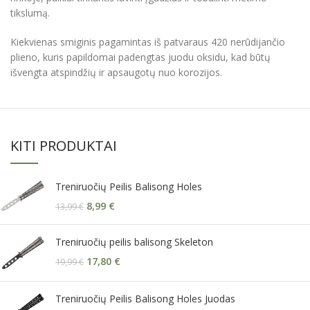
tikslumą.
Kiekvienas smiginis pagamintas iš patvaraus 420 nerūdijančio
plieno, kuris papildomai padengtas juodu oksidu, kad būtų
išvengta atspindžių ir apsaugotų nuo korozijos.
KITI PRODUKTAI
Treniruočių Peilis Balisong Holes
8,99
€
13,99
€
Treniruočių peilis balisong Skeleton
17,80
€
19,99
€
Treniruočių Peilis Balisong Holes Juodas