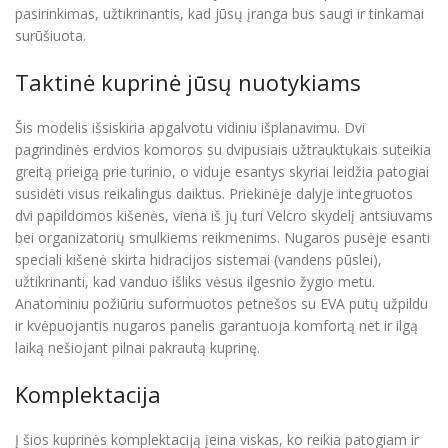
pasirinkimas, užtikrinantis, kad jūsų įranga bus saugi ir tinkamai
surūšiuota.
Taktinė kuprinė jūsų nuotykiams
Šis modelis išsiskiria apgalvotu vidiniu išplanavimu. Dvi
pagrindinės erdvios komoros su dvipusiais užtrauktukais suteikia
greitą prieigą prie turinio, o viduje esantys skyriai leidžia patogiai
susidėti visus reikalingus daiktus. Priekinėje dalyje integruotos
dvi papildomos kišenės, viena iš jų turi Velcro skydelį antsiuvams
bei organizatorių smulkiems reikmenims. Nugaros pusėje esanti
speciali kišenė skirta hidracijos sistemai (vandens pūslei),
užtikrinanti, kad vanduo išliks vėsus ilgesnio žygio metu.
Anatominiu požiūriu suformuotos petnešos su EVA putų užpildu
ir kvėpuojantis nugaros panelis garantuoja komfortą net ir ilgą
laiką nešiojant pilnai pakrautą kuprinę.
Komplektacija
Į šios kuprinės komplektaciją įeina viskas, ko reikia patogiam ir