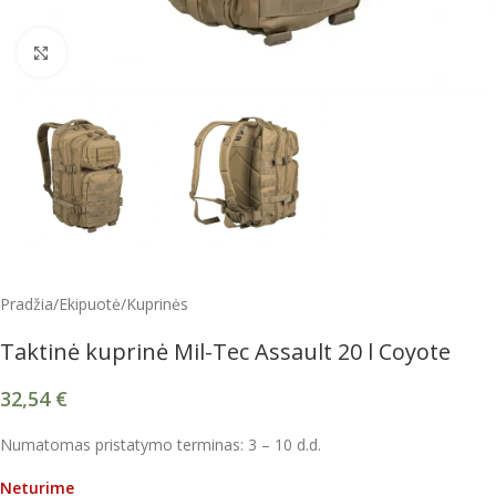
Spustelėkite, kad padidintumėte
Pradžia
/
Ekipuotė
/
Kuprinės
Taktinė kuprinė Mil-Tec Assault 20 l Coyote
32,54
€
Numatomas pristatymo terminas: 3 – 10 d.d.
Neturime