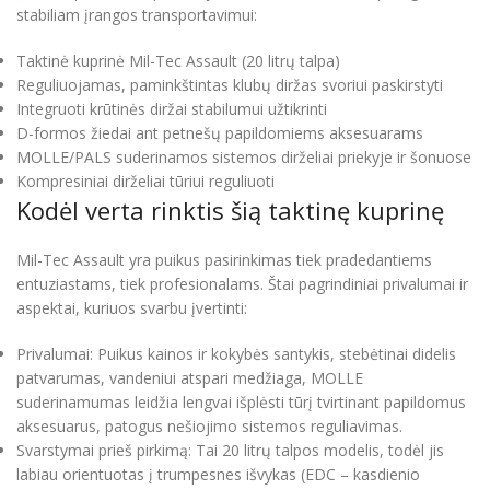
stabiliam įrangos transportavimui:
Taktinė kuprinė Mil-Tec Assault (20 litrų talpa)
Reguliuojamas, paminkštintas klubų diržas svoriui paskirstyti
Integruoti krūtinės diržai stabilumui užtikrinti
D-formos žiedai ant petnešų papildomiems aksesuarams
MOLLE/PALS suderinamos sistemos dirželiai priekyje ir šonuose
Kompresiniai dirželiai tūriui reguliuoti
Kodėl verta rinktis šią taktinę kuprinę
Mil-Tec Assault yra puikus pasirinkimas tiek pradedantiems
entuziastams, tiek profesionalams. Štai pagrindiniai privalumai ir
aspektai, kuriuos svarbu įvertinti:
Privalumai: Puikus kainos ir kokybės santykis, stebėtinai didelis
patvarumas, vandeniui atspari medžiaga, MOLLE
suderinamumas leidžia lengvai išplėsti tūrį tvirtinant papildomus
aksesuarus, patogus nešiojimo sistemos reguliavimas.
Svarstymai prieš pirkimą: Tai 20 litrų talpos modelis, todėl jis
labiau orientuotas į trumpesnes išvykas (EDC – kasdienio