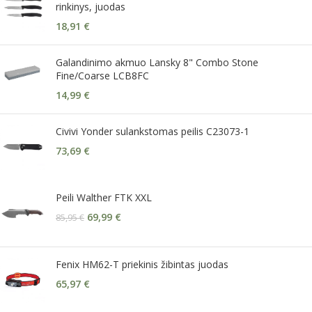
rinkinys, juodas
18,91
€
Galandinimo akmuo Lansky 8" Combo Stone
Fine/Coarse LCB8FC
14,99
€
Civivi Yonder sulankstomas peilis C23073-1
73,69
€
Peili Walther FTK XXL
69,99
€
85,95
€
Fenix HM62-T priekinis žibintas juodas
65,97
€