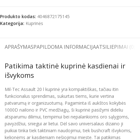
Produkto kodas:
4046872175145
Kategorija:
Kuprinės
APRAŠYMAS
PAPILDOMA INFORMACIJA
ATSILIEPIMAI (0)
S
Patikima taktinė kuprinė kasdienai ir
išvykoms
Mil-Tec Assault 20 l kuprinė yra kompaktiškas, tačiau itin
funkcionalus sprendimas, sukurtas tiems, kurie vertina
patvarumą ir organizuotumą. Pagaminta iš aukštos kokybės
1000D nailono ir PVC medžiagų, ši kuprinė pasižymi dideliu
atsparumu dilimui, tempimui bei nepalankioms oro sąlygoms,
pavyzdžiui, sniegui ar lietui. Dėl savo universalaus dizaino ji
puikiai tinka tiek taktiniam naudojimui, tiek bushcraft išvykoms,
kelionėms ar kasdieniam nešiojimui mieste. Tai patikimas