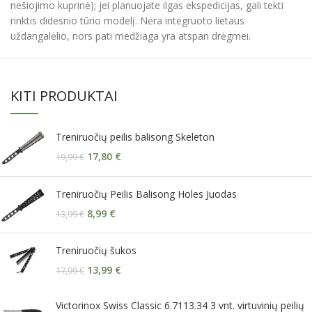
nešiojimo kuprinė); jei planuojate ilgas ekspedicijas, gali tekti
rinktis didesnio tūrio modelį. Nėra integruoto lietaus
uždangalėlio, nors pati medžiaga yra atspari drėgmei.
KITI PRODUKTAI
Treniruočių peilis balisong Skeleton
17,80
€
19,99
€
Treniruočių Peilis Balisong Holes Juodas
8,99
€
13,99
€
Treniruočių šukos
13,99
€
17,99
€
Victorinox Swiss Classic 6.7113.34 3 vnt. virtuvinių peilių