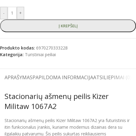
-
+
Į KREPŠELĮ
Produkto kodas:
6970270333228
Kategorija:
Turistiniai peiliai
APRAŠYMAS
PAPILDOMA INFORMACIJA
ATSILIEPIMAI (0)
S
Stacionarių ašmenų peilis Kizer
Militaw 1067A2
Stacionarių ašmenų peilis Kizer Militaw 1067A2 yra futuristinis ir
itin funkcionalus įrankis, kuriame modernus dizainas dera su
ilgalaikiu patvarumu. Šis peilis sukurtas reikliausiems