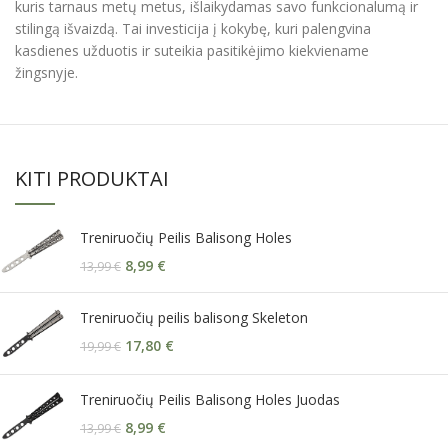
kuris tarnaus metų metus, išlaikydamas savo funkcionalumą ir
stilingą išvaizdą. Tai investicija į kokybę, kuri palengvina
kasdienes užduotis ir suteikia pasitikėjimo kiekviename
žingsnyje.
KITI PRODUKTAI
Treniruočių Peilis Balisong Holes
8,99
€
13,99
€
Treniruočių peilis balisong Skeleton
17,80
€
19,99
€
Treniruočių Peilis Balisong Holes Juodas
8,99
€
13,99
€