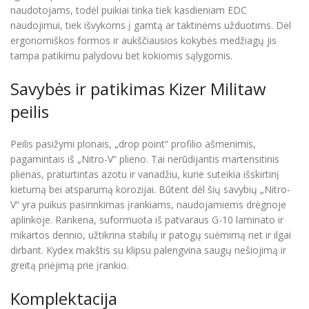
naudotojams, todėl puikiai tinka tiek kasdieniam EDC
naudojimui, tiek išvykoms į gamtą ar taktinėms užduotims. Dėl
ergonomiškos formos ir aukščiausios kokybės medžiagų jis
tampa patikimu palydovu bet kokiomis sąlygomis.
Savybės ir patikimas Kizer Militaw
peilis
Peilis pasižymi plonais, „drop point“ profilio ašmenimis,
pagamintais iš „Nitro-V“ plieno. Tai nerūdijantis martensitinis
plienas, praturtintas azotu ir vanadžiu, kurie suteikia išskirtinį
kietumą bei atsparumą korozijai. Būtent dėl šių savybių „Nitro-
V“ yra puikus pasirinkimas įrankiams, naudojamiems drėgnoje
aplinkoje. Rankena, suformuota iš patvaraus G-10 laminato ir
mikartos derinio, užtikrina stabilų ir patogų suėmimą net ir ilgai
dirbant. Kydex makštis su klipsu palengvina saugų nešiojimą ir
greitą priėjimą prie įrankio.
Komplektacija