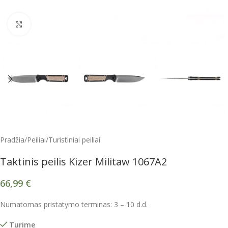
Spustelėkite, kad padidintumėte
Pradžia
/
Peiliai
/
Turistiniai peiliai
Taktinis peilis Kizer Militaw 1067A2
66,99
€
Numatomas pristatymo terminas: 3 – 10 d.d.
Turime