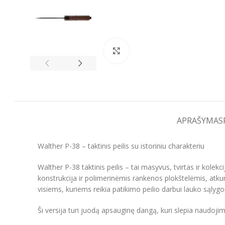
Spustelėkite, kad padidintumėt
APRAŠYMAS
Walther P-38 – taktinis peilis su istoriniu charakteriu
Walther P-38 taktinis peilis – tai masyvus, tvirtas ir kolekci
konstrukcija ir polimerinėmis rankenos plokštelėmis, atkur
visiems, kuriems reikia patikimo peilio darbui lauko sąlygo
Ši versija turi juodą apsauginę dangą, kuri slepia naudoj