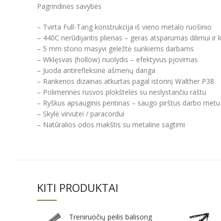
Pagrindinės savybės
– Tvirta Full-Tang konstrukcija iš vieno metalo ruošinio
– 440C nerūdijantis plienas – geras atsparumas dilimui ir k
– 5 mm storio masyvi geležtė sunkiems darbams
– Wklęsvas (hollow) nuolydis – efektyvus pjovimas
– Juoda antirefleksinė ašmenų danga
– Rankenos dizainas atkurtas pagal istorinį Walther P38
– Polimerinės rusvos plokštelės su neslystančiu raštu
– Ryškus apsauginis pentinas – saugo pirštus darbo metu
– Skylė virvutei / paracordui
– Natūralios odos makštis su metaline sagtimi
KITI PRODUKTAI
Treniruočių peilis balisong