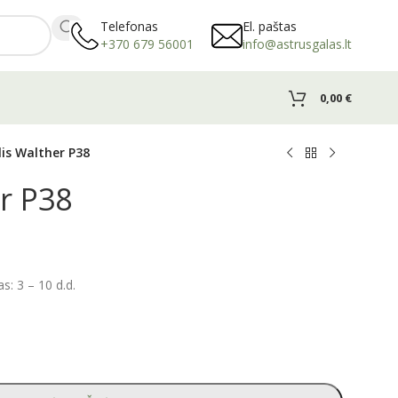
Telefonas
El. paštas
+370 679 56001
info@astrusgalas.lt
0,00
€
lis Walther P38
er P38
: 3 – 10 d.d.