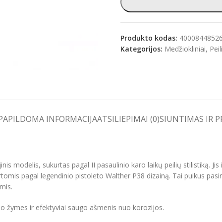
Produkto kodas:
4000844852
Kategorijos:
Medžiokliniai
,
Peil
e
PAPILDOMA INFORMACIJA
ATSILIEPIMAI (0)
SIUNTIMAS IR 
jinis modelis, sukurtas pagal II pasaulinio karo laikų peilių stilistiką. 
tomis pagal legendinio pistoleto Walther P38 dizainą. Tai puikus pasir
mis.
imo žymes ir efektyviai saugo ašmenis nuo korozijos.