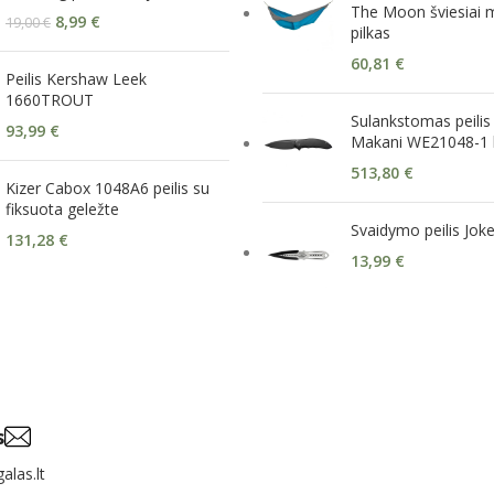
The Moon šviesiai m
8,99
€
19,00
€
pilkas
60,81
€
Peilis Kershaw Leek
1660TROUT
Sulankstomas peilis
93,99
€
Makani WE21048-1 
513,80
€
Kizer Cabox 1048A6 peilis su
fiksuota geležte
Svaidymo peilis Jok
131,28
€
13,99
€
s
alas.lt