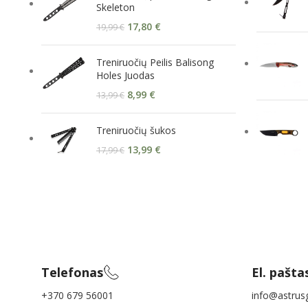
Skeleton
17,80
€
19,99
€
Treniruočių Peilis Balisong
Holes Juodas
8,99
€
13,99
€
Treniruočių šukos
13,99
€
17,99
€
Telefonas
El. pašta
+370 679 56001
info@astrusg