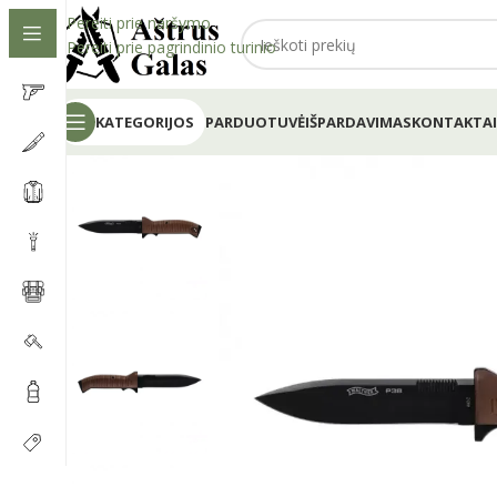
Pereiti prie naršymo
Pereiti prie pagrindinio turinio
KATEGORIJOS
PARDUOTUVĖ
IŠPARDAVIMAS
KONTAKTAI