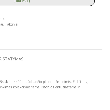
Į KREPŠELĮ
694
iai
,
Taktiniai
PRISTATYMAS
Jis išsiskiria 440C nerūdijančio plieno ašmenimis, Full-Tang
inkimas kolekcionieriams, istorijos entuziastams ir