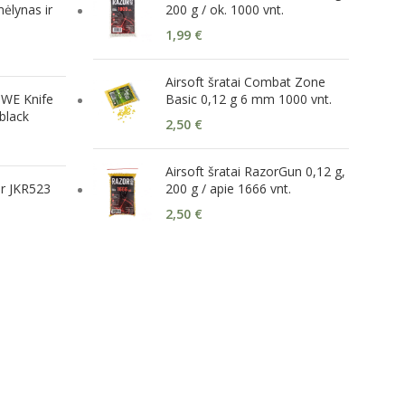
ėlynas ir
200 g / ok. 1000 vnt.
1,99
€
Airsoft šratai Combat Zone
 WE Knife
Basic 0,12 g 6 mm 1000 vnt.
black
2,50
€
Airsoft šratai RazorGun 0,12 g,
er JKR523
200 g / apie 1666 vnt.
2,50
€