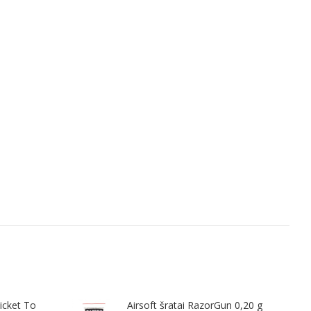
icket To
Airsoft šratai RazorGun 0,20 g