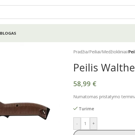
BLOGAS
Pradžia
/
Peiliai
/
Medžiokliniai
/
Pei
Peilis Walth
58,99
€
Numatomas pristatymo terminas
Turime
-
+