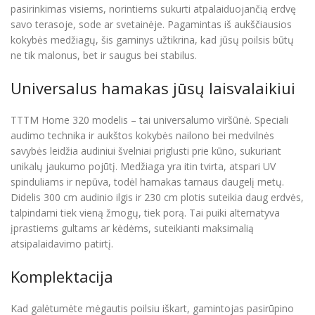
pasirinkimas visiems, norintiems sukurti atpalaiduojančią erdvę
savo terasoje, sode ar svetainėje. Pagamintas iš aukščiausios
kokybės medžiagų, šis gaminys užtikrina, kad jūsų poilsis būtų
ne tik malonus, bet ir saugus bei stabilus.
Universalus hamakas jūsų laisvalaikiui
TTTM Home 320 modelis – tai universalumo viršūnė. Speciali
audimo technika ir aukštos kokybės nailono bei medvilnės
savybės leidžia audiniui švelniai priglusti prie kūno, sukuriant
unikalų jaukumo pojūtį. Medžiaga yra itin tvirta, atspari UV
spinduliams ir nepūva, todėl hamakas tarnaus daugelį metų.
Didelis 300 cm audinio ilgis ir 230 cm plotis suteikia daug erdvės,
talpindami tiek vieną žmogų, tiek porą. Tai puiki alternatyva
įprastiems gultams ar kėdėms, suteikianti maksimalią
atsipalaidavimo patirtį.
Komplektacija
Kad galėtumėte mėgautis poilsiu iškart, gamintojas pasirūpino