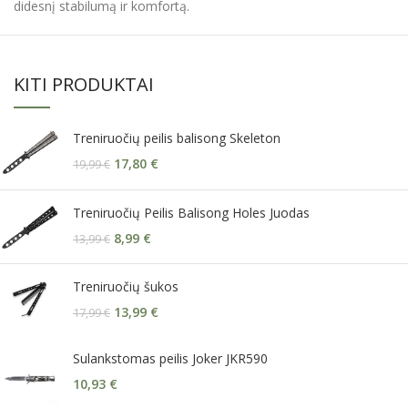
didesnį stabilumą ir komfortą.
KITI PRODUKTAI
Treniruočių peilis balisong Skeleton
17,80
€
19,99
€
Treniruočių Peilis Balisong Holes Juodas
8,99
€
13,99
€
Treniruočių šukos
13,99
€
17,99
€
Sulankstomas peilis Joker JKR590
10,93
€