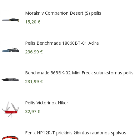
Morakniv Companion Desert (S) peilis
15,20
€
Peilis Benchmade 18060BT-01 Adira
236,99
€
Benchmade 565BK-02 Mini Freek sulankstomas peilis
231,99
€
Peilis Victorinox Hiker
32,97
€
Fenix HP12R-T priekinis žibintas raudonos spalvos