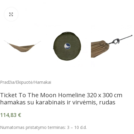
Spustelėkite, kad padidintumėte
Pradžia
/
Ekipuotė
/
Hamakai
Ticket To The Moon Homeline 320 x 300 cm
hamakas su karabinais ir virvėmis, rudas
114,83
€
Numatomas pristatymo terminas: 3 – 10 d.d.