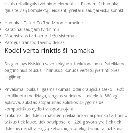
visais reikalingais tvirtinimo elementais. Pirkdami šį hamaką,
gausite visą komplektą, leidžiantį greitai ir saugiai viską surinkti:
Hamakas Ticket To The Moon Homeline
Karabinai saugiam tvirtinimui
Moonstraps tvirtinimo diržų sistema
Patogus transportavimo dėklas
Kodėl verta rinktis šį hamaką
Šis gaminys išsiskiria savo kokybe ir funkcionalumu. Pateikiame
pagrindinius pliusus ir minusus, kuriuos vertėtų įvertinti prieš
įsigijimą:
Privalumai: puikus ilgaamžiškumas, odai draugiška Oeko-Tex®
sertifikuota medžiaga, lengvas surinkimas, didelė iki 580 kg
apkrova, aukštas atsparumas aplinkos sąlygoms bei
kompaktiškas dydis transportuojant.
Trūkumai: dėl didelių matmenų reikia tinkamai parinkti tvirtinimo
taškus tiek lauke, tiek patalpose, o 1220 g svoris yra šiek tiek
didesnis nei ultralengvų kelioninių modelių, tačiau tai užtikrina