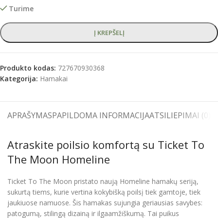
Turime
Į KREPŠELĮ
Produkto kodas:
727670930368
Kategorija:
Hamakai
APRAŠYMAS
PAPILDOMA INFORMACIJA
ATSILIEPIMAI (0)
S
Atraskite poilsio komfortą su Ticket To
The Moon Homeline
Ticket To The Moon pristato naują Homeline hamakų seriją,
sukurtą tiems, kurie vertina kokybišką poilsį tiek gamtoje, tiek
jaukiuose namuose. Šis hamakas sujungia geriausias savybes:
patogumą, stilingą dizainą ir ilgaamžiškumą. Tai puikus