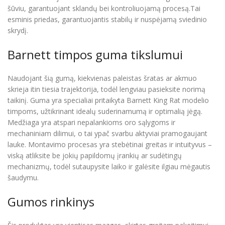
šūviu, garantuojant sklandų bei kontroliuojamą procesą.Tai
esminis priedas, garantuojantis stabilų ir nuspėjamą sviedinio
skrydį.
Barnett timpos guma tikslumui
Naudojant šią gumą, kiekvienas paleistas šratas ar akmuo
skrieja itin tiesia trajektorija, todėl lengviau pasieksite norimą
taikinį. Guma yra specialiai pritaikyta Barnett King Rat modelio
timpoms, užtikrinant idealų suderinamumą ir optimalią jėgą.
Medžiaga yra atspari nepalankioms oro sąlygoms ir
mechaniniam dilimui, o tai ypač svarbu aktyviai pramogaujant
lauke. Montavimo procesas yra stebėtinai greitas ir intuityvus –
viską atliksite be jokių papildomų įrankių ar sudėtingų
mechanizmų, todėl sutaupysite laiko ir galėsite ilgiau mėgautis
šaudymu.
Gumos rinkinys