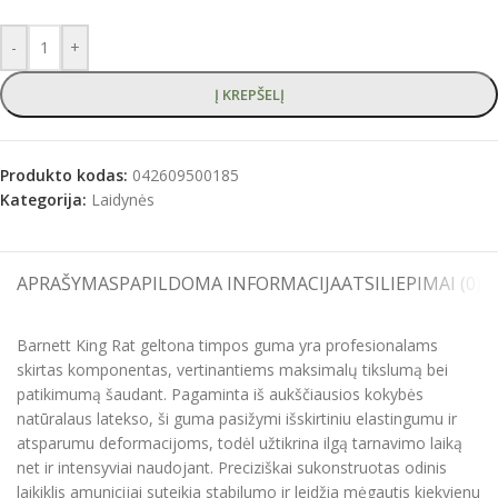
-
+
Į KREPŠELĮ
Produkto kodas:
042609500185
Kategorija:
Laidynės
APRAŠYMAS
PAPILDOMA INFORMACIJA
ATSILIEPIMAI (0)
S
Barnett King Rat geltona timpos guma yra profesionalams
skirtas komponentas, vertinantiems maksimalų tikslumą bei
patikimumą šaudant. Pagaminta iš aukščiausios kokybės
natūralaus latekso, ši guma pasižymi išskirtiniu elastingumu ir
atsparumu deformacijoms, todėl užtikrina ilgą tarnavimo laiką
net ir intensyviai naudojant. Preciziškai sukonstruotas odinis
laikiklis amunicijai suteikia stabilumo ir leidžia mėgautis kiekvienu