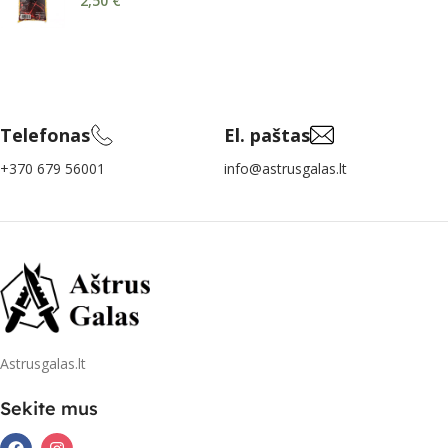
2,50
€
Telefonas
El. paštas
+370 679 56001
info@astrusgalas.lt
Astrusgalas.lt
Sekite mus