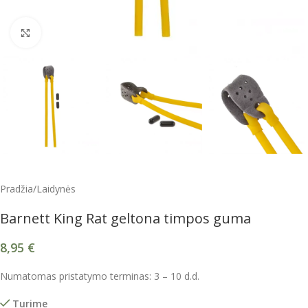
Spustelėkite, kad padidintumėte
Pradžia
/
Laidynės
Barnett King Rat geltona timpos guma
8,95
€
Numatomas pristatymo terminas: 3 – 10 d.d.
Turime