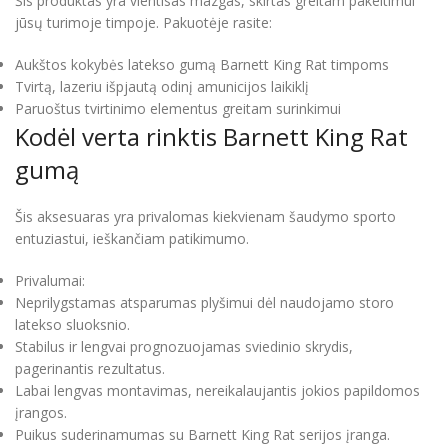
Šis produktas yra vientisas mazgas, skirtas greitam pakeitimui
jūsų turimoje timpoje. Pakuotėje rasite:
Aukštos kokybės latekso gumą Barnett King Rat timpoms
Tvirtą, lazeriu išpjautą odinį amunicijos laikiklį
Paruoštus tvirtinimo elementus greitam surinkimui
Kodėl verta rinktis Barnett King Rat
gumą
Šis aksesuaras yra privalomas kiekvienam šaudymo sporto
entuziastui, ieškančiam patikimumo.
Privalumai:
Neprilygstamas atsparumas plyšimui dėl naudojamo storo
latekso sluoksnio.
Stabilus ir lengvai prognozuojamas sviedinio skrydis,
pagerinantis rezultatus.
Labai lengvas montavimas, nereikalaujantis jokios papildomos
įrangos.
Puikus suderinamumas su Barnett King Rat serijos įranga.