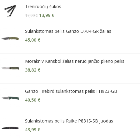
Treniruočių šukos
13,99
€
17,99
€
Sulankstomas peilis Ganzo D704-GR žalias
45,00
€
Morakniv Kansbol žalias nerūdijančio plieno peilis
38,82
€
Ganzo Firebird sulankstomas peilis FH923-GB
40,50
€
Sulankstomas peilis Ruike P831S-SB juodas
43,99
€