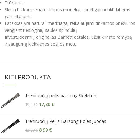
Trūkumai:
Skirta tik konkrečiam timpos modeliui, todėl gali netikti kitiems
gamintojams.
Lateksas yra natūrali medžiaga, reikalaujanti tinkamos priežiūros
vengiant tiesioginių saulės spindulių.
Investuodami į originalias Barnett detales, užsitikrinate ramybę
ir saugumą kiekvienos sesijos metu.
KITI PRODUKTAI
Treniruočių peilis balisong Skeleton
17,80
€
19,99
€
Treniruočių Peilis Balisong Holes Juodas
8,99
€
13,99
€