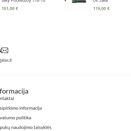
Silky Pocketboy 170-10
UE žalia
101,00
€
119,00
€
s
alas.lt
nformacija
ntaktai
ipirkimo informacija
vatumo politika
apukų naudojimo taisyklės