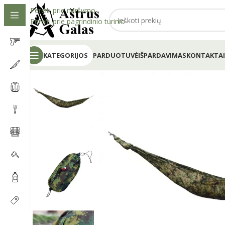
Pereiti prie naršymo
Pereiti prie pagrindinio turinio
KATEGORIJOS
PARDUOTUVĖ
IŠPARDAVIMAS
KONTAKTAI