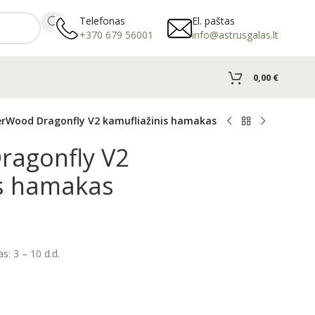
Telefonas
El. paštas
+370 679 56001
info@astrusgalas.lt
0,00
€
erWood Dragonfly V2 kamufliažinis hamakas
ragonfly V2
is hamakas
: 3 – 10 d.d.