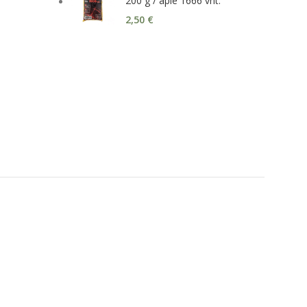
200 g / apie 1666 vnt.
2,50
€