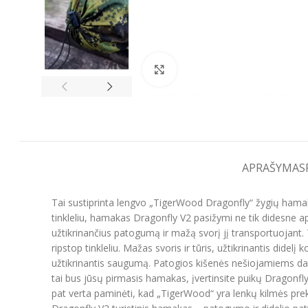
Spustelėkite, kad padidintumėt
APRAŠYMAS
Tai sustiprinta lengvo „TigerWood Dragonfly“ žygių hamako 
tinkleliu, hamakas Dragonfly V2 pasižymi ne tik didesne ap
užtikrinančius patogumą ir mažą svorį jį transportuojant.
ripstop tinkleliu. Mažas svoris ir tūris, užtikrinantis did
užtikrinantis saugumą. Patogios kišenės nešiojamiems dai
tai bus jūsų pirmasis hamakas, įvertinsite puikų Dragonfl
pat verta paminėti, kad „TigerWood“ yra lenkų kilmės prek