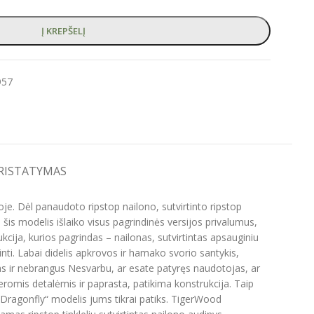
Į KREPŠELĮ
957
PRISTATYMAS
oje. Dėl panaudoto ripstop nailono, sutvirtinto ripstop
šis modelis išlaiko visus pagrindinės versijos privalumus,
ija, kurios pagrindas – nailonas, sutvirtintas apsauginiu
inti. Labai didelis apkrovos ir hamako svorio santykis,
as ir nebrangus Nesvarbu, ar esate patyręs naudotojas, ar
romis detalėmis ir paprasta, patikima konstrukcija. Taip
„Dragonfly“ modelis jums tikrai patiks. TigerWood