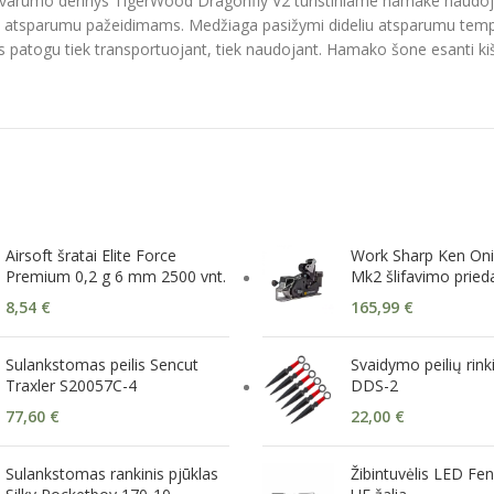
tvarumo derinys TigerWood Dragonfly V2 turistiniame hamake naudojama
atsparumu pažeidimams. Medžiaga pasižymi dideliu atsparumu tempimui,
us patogu tiek transportuojant, tiek naudojant. Hamako šone esanti kiše
Airsoft šratai Elite Force
Work Sharp Ken Oni
Premium 0,2 g 6 mm 2500 vnt.
Mk2 šlifavimo pried
8,54
€
165,99
€
Sulankstomas peilis Sencut
Svaidymo peilių rink
Traxler S20057C-4
DDS-2
77,60
€
22,00
€
Sulankstomas rankinis pjūklas
Žibintuvėlis LED Fe