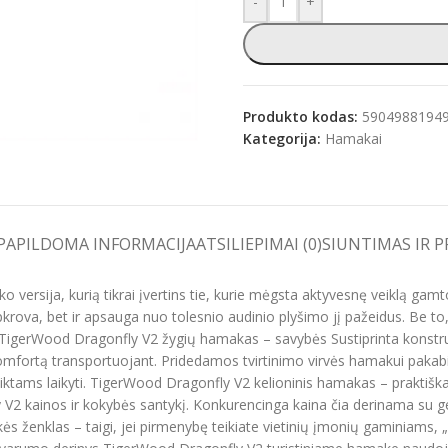
-
+
e
Produkto kodas:
5904988194
Kategorija:
Hamakai
PAPILDOMA INFORMACIJA
ATSILIEPIMAI (0)
SIUNTIMAS IR 
versija, kurią tikrai įvertins tie, kurie mėgsta aktyvesnę veiklą gamt
krova, bet ir apsauga nuo tolesnio audinio plyšimo jį pažeidus. Be to, 
 TigerWood Dragonfly V2 žygių hamakas – savybės Sustiprinta konstrukc
elį komfortą transportuojant. Pridedamos tvirtinimo virvės hamakui pakab
ktams laikyti. TigerWood Dragonfly V2 kelioninis hamakas – praktišk
y V2 kainos ir kokybės santykį. Konkurencinga kaina čia derinama su ge
ės ženklas – taigi, jei pirmenybę teikiate vietinių įmonių gaminiams, 