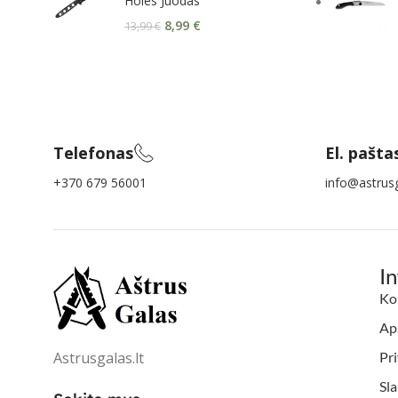
Holes Juodas
8,99
€
13,99
€
Telefonas
El. pašta
+370 679 56001
info@astrusg
I
Ko
Aps
Astrusgalas.lt
Pri
Sl