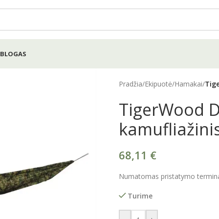
BLOGAS
Pradžia
/
Ekipuotė
/
Hamakai
/
Tig
TigerWood D
kamufliažin
68,11
€
Numatomas pristatymo terminas
Turime