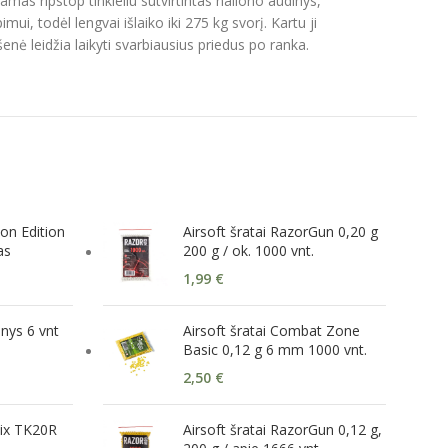
s ripstop tinkleliu sutvirtintas nailono audinys,
 todėl lengvai išlaiko iki 275 kg svorį. Kartu ji
nė leidžia laikyti svarbiausius priedus po ranka.
on Edition
Airsoft šratai RazorGun 0,20 g
as
200 g / ok. 1000 vnt.
1,99
€
inys 6 vnt
Airsoft šratai Combat Zone
Basic 0,12 g 6 mm 1000 vnt.
2,50
€
nix TK20R
Airsoft šratai RazorGun 0,12 g,