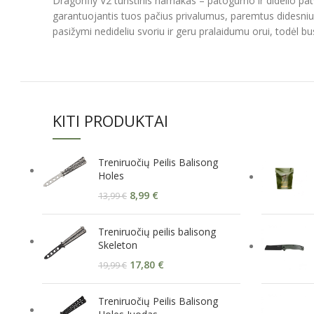
Dragonfly V2 turistinis hamakas – patogumo ir didelio pa
garantuojantis tuos pačius privalumus, paremtus didesniu 
pasižymi nedideliu svoriu ir geru pralaidumu orui, todėl b
KITI PRODUKTAI
Treniruočių Peilis Balisong
Holes
8,99
€
13,99
€
Treniruočių peilis balisong
Skeleton
17,80
€
19,99
€
Treniruočių Peilis Balisong