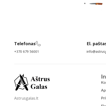
Telefonas
El. pašta
+370 679 56001
info@astrusg
I
Ko
Aps
Astrusgalas.lt
Pri
Sl