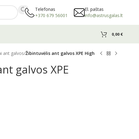
Telefonas
El. paštas
+370 679 56001
info@astrusgalas.lt
0,00
€
ai ant galvos
/
Žibintuvėlis ant galvos XPE High
 ant galvos XPE