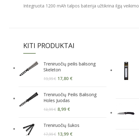
Integruota 1200 mAh talpos baterija užtikrina ilgą veikimo
KITI PRODUKTAI
Treniruočių peilis balisong
Skeleton
17,80
€
19,99
€
Treniruočių Peilis Balisong
Holes Juodas
8,99
€
13,99
€
Treniruočių šukos
13,99
€
17,99
€