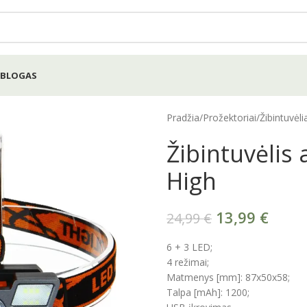
BLOGAS
Pradžia
/
Prožektoriai
/
Žibintuvėli
Žibintuvėlis
High
13,99
€
24,99
€
6 + 3 LED;
4 režimai;
Matmenys [mm]: 87x50x58;
Talpa [mAh]: 1200;