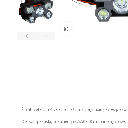
Spustelėkite, kad padidintumėt
Žibintuvėlis turi 4 veikimo režimus: pagrindinę šviesą, ekon
Dėl kompaktiškų matmenų (87x50x58 mm) ir lengvo svorio žibin