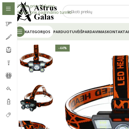
Pereiti prie naršymo
Pereiti prie pagrindinio turinio
KATEGORIJOS
PARDUOTUVĖ
IŠPARDAVIMAS
KONTAKTAI
-44%