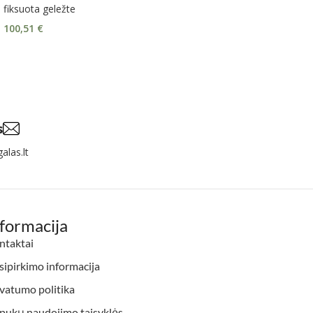
fiksuota geležte
100,51
€
s
alas.lt
nformacija
ntaktai
ipirkimo informacija
vatumo politika
apukų naudojimo taisyklės