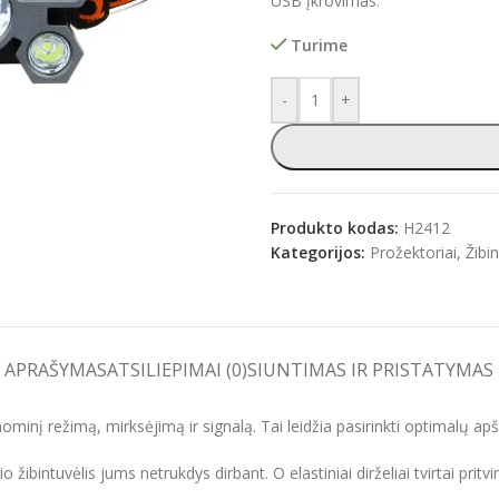
USB įkrovimas.
Turime
-
+
e
Produkto kodas:
H2412
Kategorijos:
Prožektoriai
,
Žibi
APRAŠYMAS
ATSILIEPIMAI (0)
SIUNTIMAS IR PRISTATYMAS
ominį režimą, mirksėjimą ir signalą. Tai leidžia pasirinkti optimalų apšv
tuvėlis jums netrukdys dirbant. O elastiniai dirželiai tvirtai pritvirti