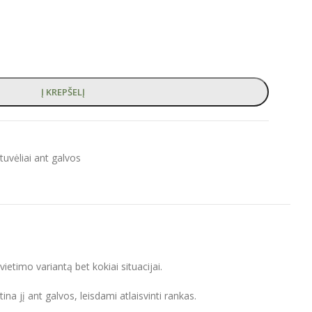
Į KREPŠELĮ
ntuvėliai ant galvos
ietimo variantą bet kokiai situacijai.
na jį ant galvos, leisdami atlaisvinti rankas.