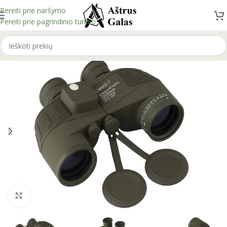
Pereiti prie naršymo
Pereiti prie pagrindinio turinio
Spustelėkite, kad padidintumėte