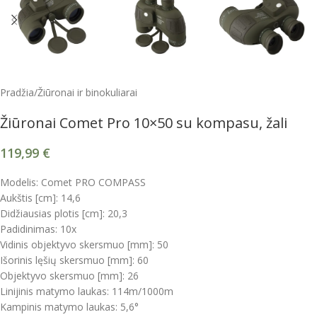
Pradžia
/
Žiūronai ir binokuliarai
Žiūronai Comet Pro 10×50 su kompasu, žali
119,99
€
Modelis: Comet PRO COMPASS
Aukštis [cm]: 14,6
Didžiausias plotis [cm]: 20,3
Padidinimas: 10x
Vidinis objektyvo skersmuo [mm]: 50
Išorinis lęšių skersmuo [mm]: 60
Objektyvo skersmuo [mm]: 26
Linijinis matymo laukas: 114m/1000m
Kampinis matymo laukas: 5,6°