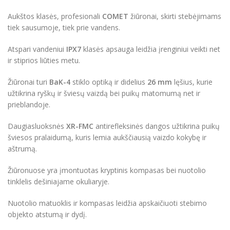
Aukštos klasės, profesionali
COMET
žiūronai, skirti stebėjimams
tiek sausumoje, tiek prie vandens.
Atspari vandeniui
IPX7
klasės apsauga leidžia įrenginiui veikti net
ir stiprios liūties metu.
Žiūronai turi
BaK-4
stiklo optiką ir didelius
26 mm
lęšius, kurie
užtikrina ryškų ir šviesų vaizdą bei puikų matomumą net ir
prieblandoje.
Daugiasluoksnės
XR-FMC
antirefleksinės dangos užtikrina puikų
šviesos pralaidumą, kuris lemia aukščiausią vaizdo kokybę ir
aštrumą.
Žiūronuose yra įmontuotas kryptinis kompasas bei nuotolio
tinklelis dešiniajame okuliaryje.
Nuotolio matuoklis ir kompasas leidžia apskaičiuoti stebimo
objekto atstumą ir dydį.