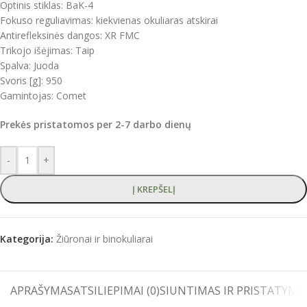
Optinis stiklas: BaK-4
Fokuso reguliavimas: kiekvienas okuliaras atskirai
Antirefleksinės dangos: XR FMC
Trikojo išėjimas: Taip
Spalva: Juoda
Svoris [g]: 950
Gamintojas: Comet
Prekės pristatomos per 2-7 darbo dienų
-
+
Į KREPŠELĮ
Kategorija:
Žiūronai ir binokuliarai
APRAŠYMAS
ATSILIEPIMAI (0)
SIUNTIMAS IR PRISTATYMA