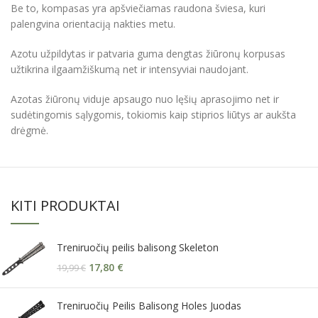
Be to, kompasas yra apšviečiamas raudona šviesa, kuri
palengvina orientaciją nakties metu.
Azotu užpildytas ir patvaria guma dengtas žiūronų korpusas
užtikrina ilgaamžiškumą net ir intensyviai naudojant.
Azotas žiūronų viduje apsaugo nuo lęšių aprasojimo net ir
sudėtingomis sąlygomis, tokiomis kaip stiprios liūtys ar aukšta
drėgmė.
KITI PRODUKTAI
Treniruočių peilis balisong Skeleton
17,80
€
19,99
€
Treniruočių Peilis Balisong Holes Juodas