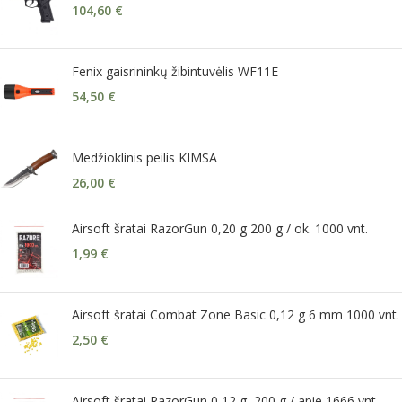
104,60
€
Fenix gaisrininkų žibintuvėlis WF11E
54,50
€
Medžioklinis peilis KIMSA
26,00
€
Airsoft šratai RazorGun 0,20 g 200 g / ok. 1000 vnt.
1,99
€
Airsoft šratai Combat Zone Basic 0,12 g 6 mm 1000 vnt.
2,50
€
Airsoft šratai RazorGun 0,12 g, 200 g / apie 1666 vnt.