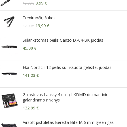
8,99
€
13,99
€
Treniruočių šukos
13,99
€
17,99
€
Sulankstomas peilis Ganzo D704-BK juodas
45,00
€
Eka Nordic T12 peilis su fiksuota geležte, juodas
141,23
€
Galąstuvas Lansky 4 dalių LKDMD deimantinio
galandinimo rinkinys
132,99
€
Airsoft pistoletas Beretta Elite IA 6 mm green gas