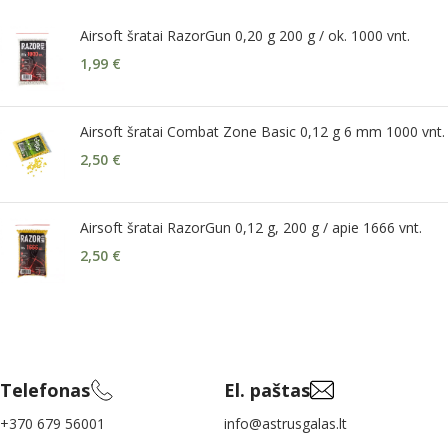
Airsoft šratai RazorGun 0,20 g 200 g / ok. 1000 vnt.
1,99
€
Airsoft šratai Combat Zone Basic 0,12 g 6 mm 1000 vnt.
2,50
€
Airsoft šratai RazorGun 0,12 g, 200 g / apie 1666 vnt.
2,50
€
Telefonas
El. paštas
+370 679 56001
info@astrusgalas.lt