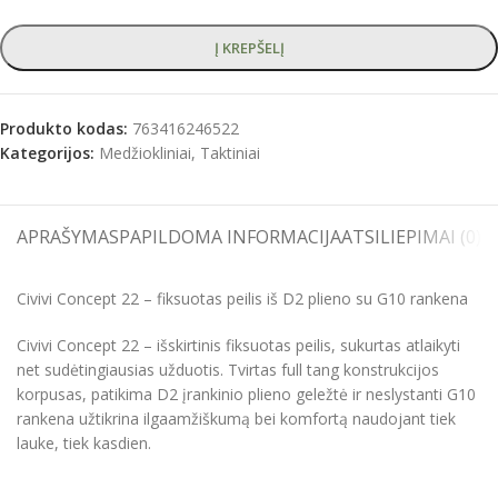
Į KREPŠELĮ
Produkto kodas:
763416246522
Kategorijos:
Medžiokliniai
,
Taktiniai
APRAŠYMAS
PAPILDOMA INFORMACIJA
ATSILIEPIMAI (0)
S
Civivi Concept 22 – fiksuotas peilis iš D2 plieno su G10 rankena
Civivi Concept 22 – išskirtinis fiksuotas peilis, sukurtas atlaikyti
net sudėtingiausias užduotis. Tvirtas full tang konstrukcijos
korpusas, patikima D2 įrankinio plieno geležtė ir neslystanti G10
rankena užtikrina ilgaamžiškumą bei komfortą naudojant tiek
lauke, tiek kasdien.