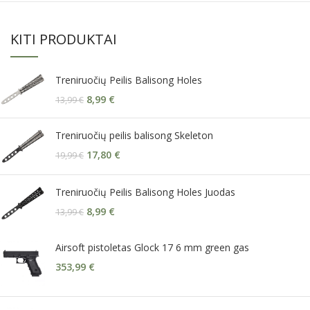
KITI PRODUKTAI
Treniruočių Peilis Balisong Holes
8,99
€
13,99
€
Treniruočių peilis balisong Skeleton
17,80
€
19,99
€
Treniruočių Peilis Balisong Holes Juodas
8,99
€
13,99
€
Airsoft pistoletas Glock 17 6 mm green gas
353,99
€