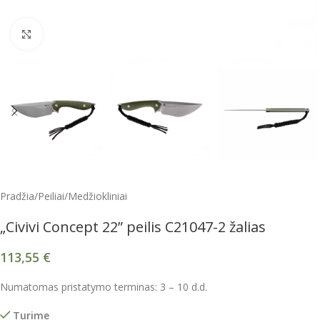
Spustelėkite, kad padidintumėte
Pradžia
/
Peiliai
/
Medžiokliniai
„Civivi Concept 22” peilis C21047-2 žalias
113,55
€
Numatomas pristatymo terminas: 3 – 10 d.d.
Turime