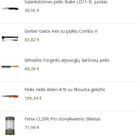
Sulankstomas peilis Ruike LD11-B, juodas
39,50
€
Gerber Gator Axe su pjūklu Combo II
83,82
€
Virtuvinis Forgedo alyvuogių daržovių peilis
69,26
€
Peilis Helle Alden #76 su fiksuota geležte
100,34
€
Fenix CL26R Pro stovyklavimo žibintas
71,99
€