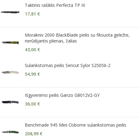
Taktinis rašiklis Perfecta TP III
17,81
€
Morakniv 2000 BlackBlade peilis su fiksuota geležte,
nerūdijantis plienas, žalias
43,00
€
Sulankstomas peilis Sencut Sylor S25056-2
54,99
€
Išgyvenimo peilis Ganzo G8012V2-GY
36,00
€
Benchmade 945 Mini Osborne sulankstomas peilis
208,99
€