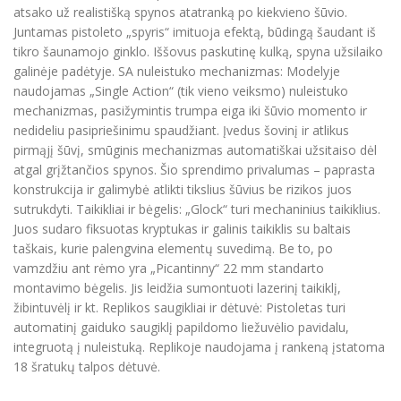
atsako už realistišką spynos atatranką po kiekvieno šūvio.
Juntamas pistoleto „spyris“ imituoja efektą, būdingą šaudant iš
tikro šaunamojo ginklо. Iššovus paskutinę kulką, spyna užsilaiko
galinėje padėtyje. SA nuleistuko mechanizmas: Modelyje
naudojamas „Single Action“ (tik vieno veiksmo) nuleistuko
mechanizmas, pasižymintis trumpa eiga iki šūvio momento ir
nedideliu pasipriešinimu spaudžiant. Įvedus šovinį ir atlikus
pirmąjį šūvį, smūginis mechanizmas automatiškai užsitaiso dėl
atgal grįžtančios spynos. Šio sprendimo privalumas – paprasta
konstrukcija ir galimybė atlikti tikslius šūvius be rizikos juos
sutrukdyti. Taikikliai ir bėgelis: „Glock“ turi mechaninius taikiklius.
Juos sudaro fiksuotas kryptukas ir galinis taikiklis su baltais
taškais, kurie palengvina elementų suvedimą. Be to, po
vamzdžiu ant rėmo yra „Picantinny“ 22 mm standarto
montavimo bėgelis. Jis leidžia sumontuoti lazerinį taikiklį,
žibintuvėlį ir kt. Replikos saugikliai ir dėtuvė: Pistoletas turi
automatinį gaiduko saugiklį papildomo liežuvėlio pavidalu,
integruotą į nuleistuką. Replikoje naudojama į rankeną įstatoma
18 šratukų talpos dėtuvė.