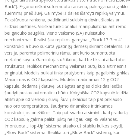
Back“). Ergonomiškai suformuota rankena, palengvinanti ginklo
suėmimą prieš šūvį. Galimybė iš dalies išardyti repliką valymui.
Tekstūruota rankena, padidinanti sukibimą dėvint šlapias ar
slidžias pirštines. Visiškai funkcionalūs manipuliatoriai ant rėmo
bei gaiduko saugiklis. Vieno veiksmo (SA) nuleistuko
mechanizmas. Realistiška replikos gamyba: „Glock 17 Gen.4“
konstrukcija buvo sukurta ypatingą dėmesį skiriant detalėms. Tai
versija, paremta polimeriniu rėmu, ant kurio sumontuota
metalinė spyna. Gamintojas užtikrino, kad be tiksliai atkartotos
struktūros, replikos mechanizmų veikimas būtų kuo artimesnis
originalui. Modelis puikiai tinka pratyboms kaip pagalbinis ginklas.
Maitinimas iš CO2 kapsulės: Modelis maitinamas 12 g CO2
kapsule, dedama į dėtuvę. Suslėgtas anglies dioksidas leidžia
šaudyti pusiau automatiniu būdu. Kokybiška CO2 kapsulė leidžia
atlikti apie 60 vienodų šūvių. Šūvių skaičius taip pat priklauso
nuo oro temperatūros, šaudymo dinamikos ir tinkamos
konstrukcijos priežiūros. Taip pat svarbu atsiminti, kad pradurtą
CO2 kapsulę galima palikti įuktą ne ilgiau kaip 48 valandas.
Įmontuota „Hop-Up“ sistema atsako už stabilų kulkos skrydį.
„Blow-Back“ sistema: Replika turi „Blow-Back“ sistemą, kuri