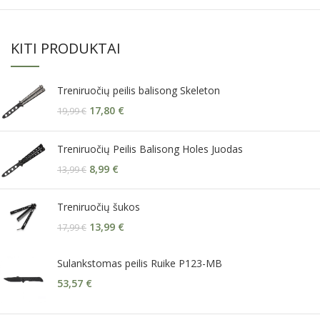
KITI PRODUKTAI
Treniruočių peilis balisong Skeleton
17,80
€
19,99
€
Treniruočių Peilis Balisong Holes Juodas
8,99
€
13,99
€
Treniruočių šukos
13,99
€
17,99
€
Sulankstomas peilis Ruike P123-MB
53,57
€