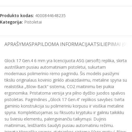
Produkto kodas:
4000844648235
Kategorija:
Pistoletai
APRAŠYMAS
PAPILDOMA INFORMACIJA
ATSILIEPIMAI (0)
S
Glock 17 Gen.4 6 mm yra licencijuota ASG (airsoft) replika, skirta
austriškam pusiau automatiniam pistoletui, sukurtam
modernaus polimerinio rėmo pagrindu. Šis modelis pasižymi
tiksliu originalaus kovinio ginklo atvaizdavimu, metaline spyna su
realistiška „Blow-Back“ sistema, CO2 maitinimu bei puikia
ergonomika. Pristatoma versija yra pilno dydžio juodos spalvos
pistoletas. Pagrindinės „Glock 17 Gen.4“ replikos savybės: tvirta
gaminio konstrukcija su polimeriniu korpusu ir visiškai metaline
spyna. Komplektuojamas su fiksuotu kryptuku ir galiniu taikikliu
su šviesiu elementu, palengvinančiu taikymąsi. Dujinis
maitinimas, leidžiantis šaudyti pusiau automatiniu režimu.
Įrengta tikroviška spynos atatrankos sistema šūvio metu („Blow-