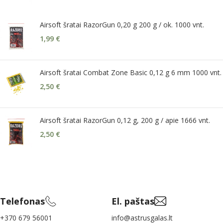
Airsoft šratai RazorGun 0,20 g 200 g / ok. 1000 vnt.
1,99
€
Airsoft šratai Combat Zone Basic 0,12 g 6 mm 1000 vnt.
2,50
€
Airsoft šratai RazorGun 0,12 g, 200 g / apie 1666 vnt.
2,50
€
Telefonas
El. paštas
+370 679 56001
info@astrusgalas.lt