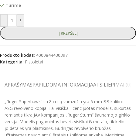
Turime
-
+
Į KREPŠELĮ
Produkto kodas:
4000844430397
Kategorija:
Pistoletai
APRAŠYMAS
PAPILDOMA INFORMACIJA
ATSILIEPIMAI (0)
S
„Ruger Superhawk“ su 8 colių vamzdžiu yra 6 mm BB kalibro
ASG revolverio kopija. Tai visiškai licencijuotas modelis, sukurtas
remiantis tikra JAV kompanijos „Ruger Sturm“ šaunamojo ginklo
versija. Modelis pagamintas beveik visiškai iš metalo, tik kelios
jo detalės yra plastikinės. Būdingas revolverio bruožas –
užtaisymas naudojant 8 šratais užpildomą apkabą. Maitinimą