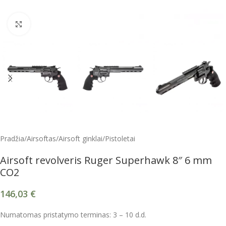
Spustelėkite, kad padidintumėte
Pradžia
/
Airsoftas
/
Airsoft ginklai
/
Pistoletai
Airsoft revolveris Ruger Superhawk 8″ 6 mm
CO2
146,03
€
Numatomas pristatymo terminas: 3 – 10 d.d.