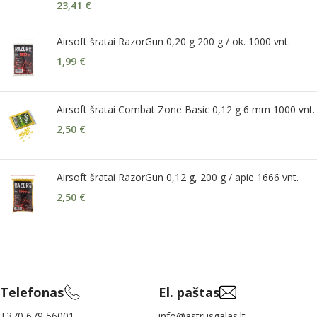
23,41
€
Airsoft šratai RazorGun 0,20 g 200 g / ok. 1000 vnt.
1,99
€
Airsoft šratai Combat Zone Basic 0,12 g 6 mm 1000 vnt.
2,50
€
Airsoft šratai RazorGun 0,12 g, 200 g / apie 1666 vnt.
2,50
€
Telefonas
El. paštas
+370 679 56001
info@astrusgalas.lt