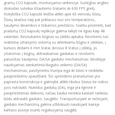
gramų CO2 kapsule, montuojama rankenoje. Suslėgtas anglies
dioksidas suteikia iššautiems šratams iki 630 FPS greitį.
Kokybiška CO2 kapsulė leidžia atlikti apie 60 vienodų šūvių.
Šūvių skaičius taip pat priklauso nuo oro temperatūros,
šaudymo dinamikos ir tinkamos priežiūros. Svarbu prisiminti, kad
pradurtą CO2 kapsulę replikoje galima laikyti ne ilgiau kaip 48
valandas. Besisukantis būgnas su įdėklu-apkaba: Revolveris turi
realistinę užtaisymo sistemą su atlenkiamu būgnu ir įdėklais, į
kuriuos dedami 6 mm šratai. Įkrovus 8 šratus į įdėklą, jis
įstatomas į būgną, atitraukiamas gaidukas ir revolveris
paruoštas šaudymui. DA/SA gaiduko mechanizmas: Modelyje
naudojamas vienkartinio/dvigubo veikimo (DA/SA)
mechanizmas, pasižymintis trumpa eiga iki šūvio ir nedideliu
pasipriešinimu spaudžiant. Šio sprendimo pranašumas yra
paprasta konstrukcija ir galimybė atlikti tikslius šūvius be rizikos
juos nutraukti. Nuleidus gaiduką (DA), eiga yra ilgesnė ir
pasipriešinimas didesnis, tačiau šauliui nereikia kaskart rankiniu
būdu atitraukti gaiduko. Saugiklis: Transportuojant ar nešiojant,
gaiduko mechanizmą galima užblokuoti naudojant kairėje
karkaso pusėje esantį reguliuojamą saugiklį.