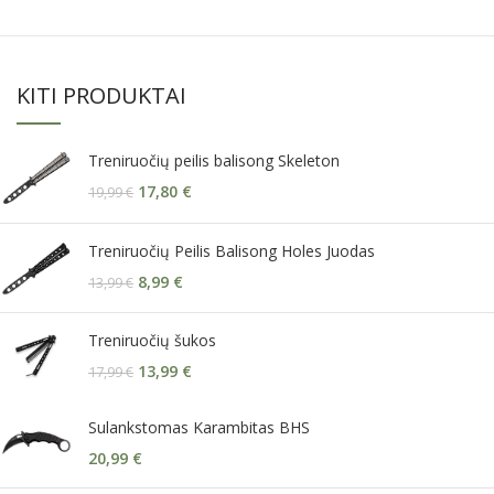
KITI PRODUKTAI
Treniruočių peilis balisong Skeleton
17,80
€
19,99
€
Treniruočių Peilis Balisong Holes Juodas
8,99
€
13,99
€
Treniruočių šukos
13,99
€
17,99
€
Sulankstomas Karambitas BHS
20,99
€