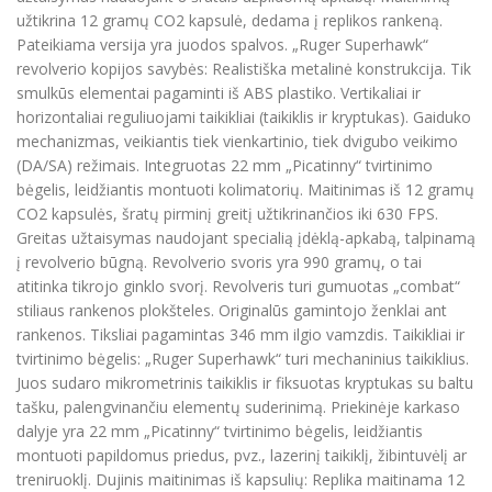
užtikrina 12 gramų CO2 kapsulė, dedama į replikos rankeną.
Pateikiama versija yra juodos spalvos. „Ruger Superhawk“
revolverio kopijos savybės: Realistiška metalinė konstrukcija. Tik
smulkūs elementai pagaminti iš ABS plastiko. Vertikaliai ir
horizontaliai reguliuojami taikikliai (taikiklis ir kryptukas). Gaiduko
mechanizmas, veikiantis tiek vienkartinio, tiek dvigubo veikimo
(DA/SA) režimais. Integruotas 22 mm „Picatinny“ tvirtinimo
bėgelis, leidžiantis montuoti kolimatorių. Maitinimas iš 12 gramų
CO2 kapsulės, šratų pirminį greitį užtikrinančios iki 630 FPS.
Greitas užtaisymas naudojant specialią įdėklą-apkabą, talpinamą
į revolverio būgną. Revolverio svoris yra 990 gramų, o tai
atitinka tikrojo ginklo svorį. Revolveris turi gumuotas „combat“
stiliaus rankenos plokšteles. Originalūs gamintojo ženklai ant
rankenos. Tiksliai pagamintas 346 mm ilgio vamzdis. Taikikliai ir
tvirtinimo bėgelis: „Ruger Superhawk“ turi mechaninius taikiklius.
Juos sudaro mikrometrinis taikiklis ir fiksuotas kryptukas su baltu
tašku, palengvinančiu elementų suderinimą. Priekinėje karkaso
dalyje yra 22 mm „Picatinny“ tvirtinimo bėgelis, leidžiantis
montuoti papildomus priedus, pvz., lazerinį taikiklį, žibintuvėlį ar
treniruoklį. Dujinis maitinimas iš kapsulių: Replika maitinama 12