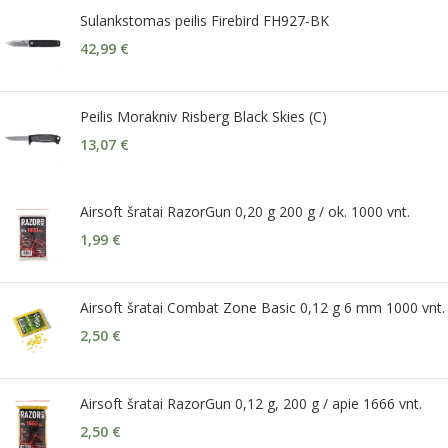
Sulankstomas peilis Firebird FH927-BK
42,99
€
Peilis Morakniv Risberg Black Skies (C)
13,07
€
Airsoft šratai RazorGun 0,20 g 200 g / ok. 1000 vnt.
1,99
€
Airsoft šratai Combat Zone Basic 0,12 g 6 mm 1000 vnt.
2,50
€
Airsoft šratai RazorGun 0,12 g, 200 g / apie 1666 vnt.
2,50
€