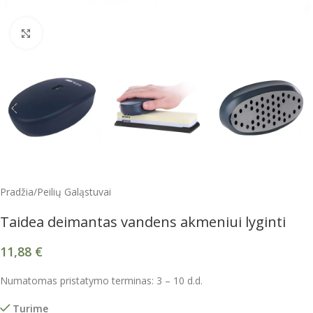
Spustelėkite, kad padidintumėte
Pradžia
/
Peilių Galąstuvai
Taidea deimantas vandens akmeniui lyginti
11,88
€
Numatomas pristatymo terminas: 3 – 10 d.d.
Turime