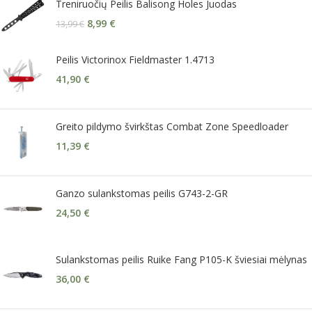
Treniruočių Peilis Balisong Holes Juodas
8,99
€
13,99
€
Peilis Victorinox Fieldmaster 1.4713
41,90
€
Greito pildymo švirkštas Combat Zone Speedloader
11,39
€
Ganzo sulankstomas peilis G743-2-GR
24,50
€
Sulankstomas peilis Ruike Fang P105-K šviesiai mėlynas
36,00
€