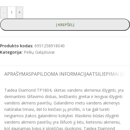
-
+
Į KREPŠELĮ
Produkto kodas:
6951258918040
Kategorija:
Peilių Galąstuvai
APRAŠYMAS
PAPILDOMA INFORMACIJA
ATSILIEPIMAI (0)
S
Taidea Diamond TP1804, skirtas vandens akmeniui išlyginti, yra
deimantinis šlifavimo diskas, leidžiantis greitai ir lengvai išlyginti
vandens akmens paviršių. Galandimo metu vandens akmenys
natūraliai trinasi, dėl to keičiasi jų profilis, o tai gali turėti
neigiamos įtakos galandimo kokybei. Klasikinis būdas išlyginti
vandens akmens paviršių yra šlifuoti jį kitu, kietesniu akmeniu,
kol gaunamas lygus ir plokščias sluoksnis. Taidea Diamond