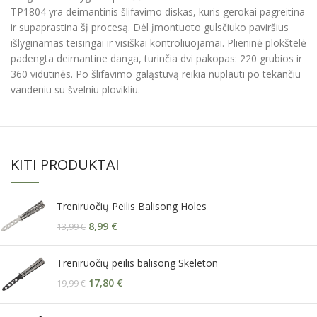
TP1804 yra deimantinis šlifavimo diskas, kuris gerokai pagreitina
ir supaprastina šį procesą. Dėl įmontuoto gulsčiuko paviršius
išlyginamas teisingai ir visiškai kontroliuojamai. Plieninė plokštelė
padengta deimantine danga, turinčia dvi pakopas: 220 grubios ir
360 vidutinės. Po šlifavimo galąstuvą reikia nuplauti po tekančiu
vandeniu su švelniu plovikliu.
KITI PRODUKTAI
Treniruočių Peilis Balisong Holes
8,99
€
13,99
€
Treniruočių peilis balisong Skeleton
17,80
€
19,99
€