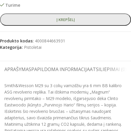
Turime
Į KREPŠELĮ
Produkto kodas:
4000844663931
Kategorija:
Pistoletai
APRAŠYMAS
PAPILDOMA INFORMACIJA
ATSILIEPIMAI (0)
S
Smith&Wesson M29 su 3 colių vamzdžiu yra 6 mm BB kalibro
ASG revolverio replika. Tai ištikima modernių „Magnum“
revolverių pirmtako – M29 modelio, išgarsėjusio dėka Clinto
Eastwoodo įkūnyto „Purvinojo Hario“ filmų serijos – kopija.
Išskirtinis šio revolverio bruožas – užtaisymas naudojant
adapterius, savo išvaizda primenančius tikrus šaudmenis.
Maitinimą užtikrina 12 gramų CO2 kapsulė, dedama į rankeną.
Pristatoma versija yra sidabrinės spalvos su rudais rankenos