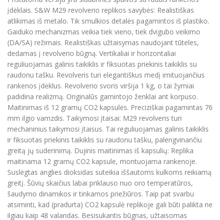
įdėklais. S&W M29 revolverio replikos savybės: Realistiškas
atlikimas iš metalo. Tik smulkios detalės pagamintos iš plastiko.
Gaiduko mechanizmas veikia tiek vieno, tiek dvigubo veikimo
(DA/SA) režimais. Realistiškas užtaisymas naudojant tūteles,
dedamas į revolverio būgną. Vertikaliai ir horizontaliai
reguliuojamas galinis taikiklis ir fiksuotas priekinis taikiklis su
raudonu tašku. Revolveris turi elegantiškus medį imituojančius
rankenos įdėklus. Revolverio svoris viršija 1 kg, o tai žymiai
padidina realizmą. Originalūs gamintojo ženklai ant korpuso.
Maitinimas iš 12 gramų CO2 kapsulės. Preciziškai pagamintas 76
mm ilgio vamzdis. Taikymosi įtaisai: M29 revolveris turi
mechaninius taikymosi įtaisus. Tai reguliuojamas galinis taikiklis
ir fiksuotas priekinis taikiklis su raudonu tašku, palengvinančiu
greitą jų suderinimą. Dujinis maitinimas iš kapsulių: Replika
maitinama 12 gramų CO2 kapsule, montuojama rankenoje.
Suslėgtas anglies dioksidas suteikia iššautoms kulkoms reikiamą
greitį. Šūvių skaičius labai priklauso nuo oro temperatūros,
šaudymo dinamikos ir tinkamos priežiūros. Taip pat svarbu
atsiminti, kad (pradurta) CO2 kapsulė replikoje gali būti palikta ne
ilgiau kaip 48 valandas. Besisukantis būgnas, užtaisomas