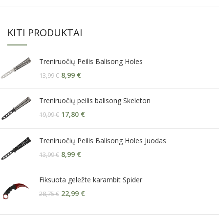
KITI PRODUKTAI
Treniruočių Peilis Balisong Holes
8,99
€
13,99
€
Treniruočių peilis balisong Skeleton
17,80
€
19,99
€
Treniruočių Peilis Balisong Holes Juodas
8,99
€
13,99
€
Fiksuota geležte karambit Spider
22,99
€
28,75
€