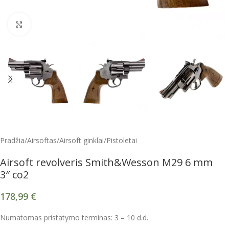
Spustelėkite, kad padidintumėte
Pradžia
/
Airsoftas
/
Airsoft ginklai
/
Pistoletai
Airsoft revolveris Smith&Wesson M29 6 mm
3″ co2
178,99
€
Numatomas pristatymo terminas: 3 – 10 d.d.