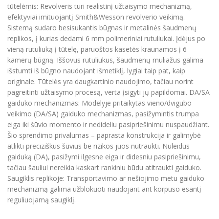
tūtelėmis: Revolveris turi realistinį užtaisymo mechanizmą,
efektyviai imituojantį Smith&Wesson revolverio veikimą.
Sistemą sudaro besisukantis būgnas ir metalinės šaudmenų
replikos, į kurias dedami 6 mm polimeriniai rutuliukai. Įdėjus po
vieną rutuliuką į tūtelę, paruoštos kasetės kraunamos į 6
kamerų būgną. Iššovus rutuliukus, šaudmenų muliažus galima
išstumti iš būgno naudojant išmetiklį, lygiai taip pat, kaip
originale. Tūtelės yra daugkartinio naudojimo, tačiau norint
pagreitinti užtaisymo procesą, verta įsigyti jų papildomai. DA/SA
gaiduko mechanizmas: Modelyje pritaikytas vieno/dvigubo
veikimo (DA/SA) gaiduko mechanizmas, pasižymintis trumpa
eiga iki šūvio momento ir nedideliu pasipriešinimu nuspaudžiant.
Šio sprendimo privalumas – paprasta konstrukcija ir galimybė
atlikti preciziškus šūvius be rizikos juos nutraukti. Nuleidus
gaiduką (DA), pasižymi ilgesne eiga ir didesniu pasipriešinimu,
tačiau šauliui nereikia kaskart rankiniu būdu atitraukti gaiduko.
Saugiklis replikoje: Transportavimo ar nešiojimo metu gaiduko
mechanizmą galima užblokuoti naudojant ant korpuso esantį
reguliuojamą saugiklį.