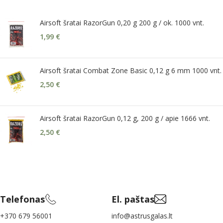
Airsoft šratai RazorGun 0,20 g 200 g / ok. 1000 vnt.
1,99
€
Airsoft šratai Combat Zone Basic 0,12 g 6 mm 1000 vnt.
2,50
€
Airsoft šratai RazorGun 0,12 g, 200 g / apie 1666 vnt.
2,50
€
Telefonas
El. paštas
+370 679 56001
info@astrusgalas.lt