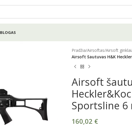
BLOGAS
Pradžia
/
Airsoftas
/
Airsoft ginklai
Airsoft šautuvas H&K Heckle
Airsoft šau
Heckler&Koc
Sportsline 6
160,02
€