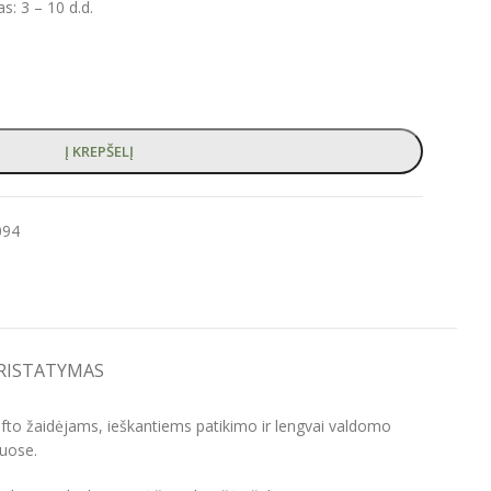
: 3 – 10 d.d.
Į KREPŠELĮ
094
PRISTATYMAS
ofto žaidėjams, ieškantiems patikimo ir lengvai valdomo
muose.