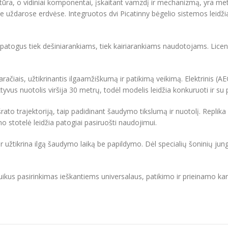
tūra, o vidiniai komponentai, įskaitant vamzdį ir mechanizmą, yra me
uždarose erdvėse. Integruotos dvi Picatinny bėgelio sistemos leidžia
yra patogus tiek dešiniarankiams, tiek kairiarankiams naudotojams. Lic
račiais, užtikrinantis ilgaamžiškumą ir patikimą veikimą. Elektrinis (AEG
tyvus nuotolis viršija 30 metrų, todėl modelis leidžia konkuruoti ir su 
 šrato trajektoriją, taip padidinant šaudymo tikslumą ir nuotolį. Repl
 stotelė leidžia patogiai pasiruošti naudojimui.
r užtikrina ilgą šaudymo laiką be papildymo. Dėl specialių šoninių jun
ikus pasirinkimas ieškantiems universalaus, patikimo ir prieinamo k