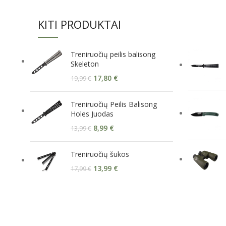
KITI PRODUKTAI
Treniruočių peilis balisong
Skeleton
17,80
€
19,99
€
Treniruočių Peilis Balisong
Holes Juodas
8,99
€
13,99
€
Treniruočių šukos
13,99
€
17,99
€