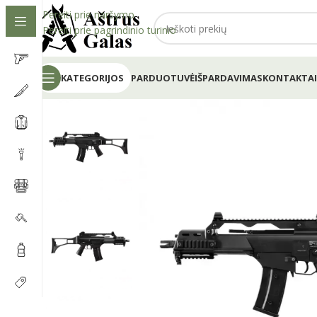
Pereiti prie naršymo
Pereiti prie pagrindinio turinio
KATEGORIJOS
PARDUOTUVĖ
IŠPARDAVIMAS
KONTAKTAI