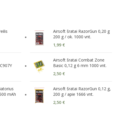
ilis
Airsoft šratai RazorGun 0,20 g
200 g / ok. 1000 vnt.
1,99
€
Airsoft šratai Combat Zone
 C907Y
Basic 0,12 g 6 mm 1000 vnt.
2,50
€
atorius
Airsoft šratai RazorGun 0,12 g,
3500 mAh
200 g / apie 1666 vnt.
2,50
€