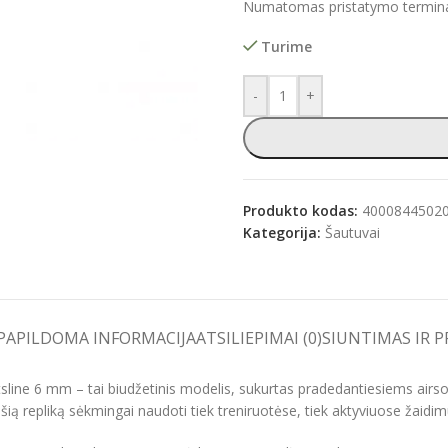
Numatomas pristatymo terminas
Turime
-
+
e
Produkto kodas:
4000844502
Kategorija:
Šautuvai
PAPILDOMA INFORMACIJA
ATSILIEPIMAI (0)
SIUNTIMAS IR 
sline 6 mm – tai biudžetinis modelis, sukurtas pradedantiesiems airs
šią repliką sėkmingai naudoti tiek treniruotėse, tiek aktyviuose žaidi