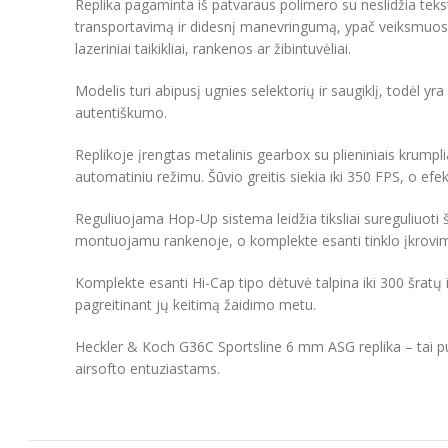
Replika pagaminta iš patvaraus polimero su neslidžia teks
transportavimą ir didesnį manevringumą, ypač veiksmuose 
lazeriniai taikikliai, rankenos ar žibintuvėliai.
Modelis turi abipusį ugnies selektorių ir saugiklį, todėl 
autentiškumo.
Replikoje įrengtas metalinis gearbox su plieniniais krumplia
automatiniu režimu. Šūvio greitis siekia iki 350 FPS, o efek
Reguliuojama Hop-Up sistema leidžia tiksliai sureguliuoti
montuojamu rankenoje, o komplekte esanti tinklo įkrovimo
Komplekte esanti Hi-Cap tipo dėtuvė talpina iki 300 šratų i
pagreitinant jų keitimą žaidimo metu.
Heckler & Koch G36C Sportsline 6 mm ASG replika – tai pu
airsofto entuziastams.