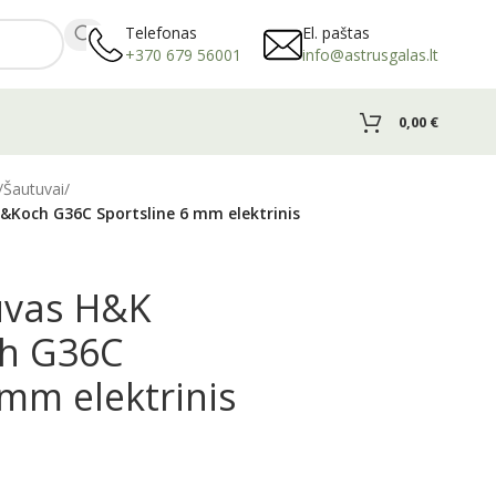
Telefonas
El. paštas
+370 679 56001
info@astrusgalas.lt
0,00
€
/
Šautuvai
/
r&Koch G36C Sportsline 6 mm elektrinis
tuvas H&K
h G36C
 mm elektrinis