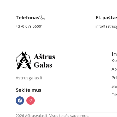
Telefonas
El. pašta
+370 679 56001
info@astrusg
I
Ko
Aps
Astrusgalas.lt
Pri
Sl
Sekite mus
Di
2026 Aštrusgalas.lt. Visos teisės saugomos.