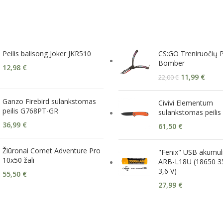
Peilis balisong Joker JKR510
CS:GO Treniruočių Pe
Bomber
12,98
€
11,99
€
22,00
€
Ganzo Firebird sulankstomas
Civivi Elementum
peilis G768PT-GR
sulankstomas peilis
36,99
€
61,50
€
Žiūronai Comet Adventure Pro
"Fenix" USB akumuli
10x50 žali
ARB-L18U (18650 
3,6 V)
55,50
€
27,99
€