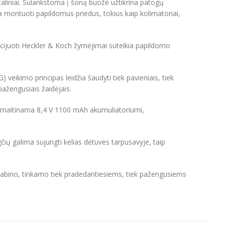
taliniai. Sulankstoma į šoną buožė užtikrina patogų
 montuoti papildomus priedus, tokius kaip kolimatoriai,
encijuoti Heckler & Koch žymėjimai suteikia papildomo
) veikimo principas leidžia šaudyti tiek pavieniais, tiek
pažengusiais žaidėjais.
ika maitinama 8,4 V 1100 mAh akumuliatoriumi,
gčių galima sujungti kelias dėtuves tarpusavyje, taip
arabino, tinkamo tiek pradedantiesiems, tiek pažengusiems