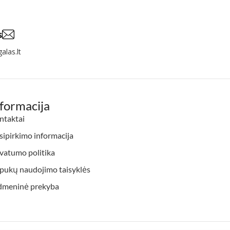
s
alas.lt
nformacija
ntaktai
ipirkimo informacija
vatumo politika
apukų naudojimo taisyklės
dmeninė prekyba