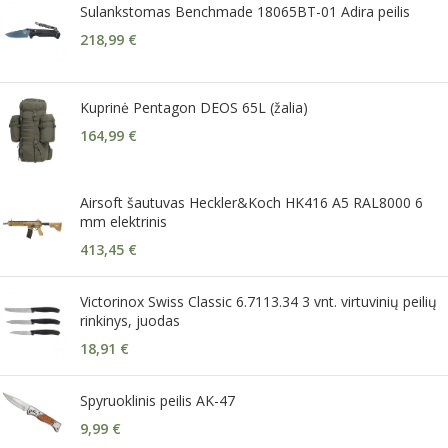
Sulankstomas Benchmade 18065BT-01 Adira peilis
218,99
€
Kuprinė Pentagon DEOS 65L (žalia)
164,99
€
Airsoft šautuvas Heckler&Koch HK416 A5 RAL8000 6
mm elektrinis
413,45
€
Victorinox Swiss Classic 6.7113.34 3 vnt. virtuvinių peilių
rinkinys, juodas
18,91
€
Spyruoklinis peilis AK-47
9,99
€