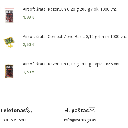
Airsoft šratai RazorGun 0,20 g 200 g / ok. 1000 vnt.
1,99
€
Airsoft šratai Combat Zone Basic 0,12 g 6 mm 1000 vnt.
2,50
€
Airsoft šratai RazorGun 0,12 g, 200 g / apie 1666 vnt.
2,50
€
Telefonas
El. paštas
+370 679 56001
info@astrusgalas.lt