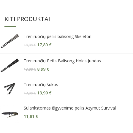
KITI PRODUKTAI
Treniruočių peilis balisong Skeleton
17,80
€
19,99
€
Treniruočių Peilis Balisong Holes Juodas
8,99
€
13,99
€
Treniruočių šukos
13,99
€
17,99
€
Sulankstomas išgyvenimo peilis Azymut Survival
11,81
€