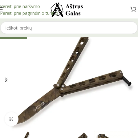
Pereiti prie naršymo
Pereiti prie pagrindinio turinio
IŠPARDUOTA
Spustelėkite, kad padidintumėte