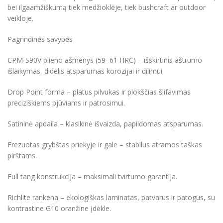
bei ilgaamžiškumą tiek medžioklėje, tiek bushcraft ar outdoor
veikloje.
Pagrindinės savybės
CPM-S90V plieno ašmenys (59–61 HRC) – išskirtinis aštrumo
išlaikymas, didelis atsparumas korozijai ir dilimui.
Drop Point forma – platus pilvukas ir plokščias šlifavimas
preciziškiems pjūviams ir patrosimui.
Satininė apdaila – klasikinė išvaizda, papildomas atsparumas.
Frezuotas grybštas priekyje ir gale – stabilus atramos taškas
pirštams.
Full tang konstrukcija – maksimali tvirtumo garantija.
Richlite rankena – ekologiškas laminatas, patvarus ir patogus, su
kontrastine G10 oranžine įdėkle.