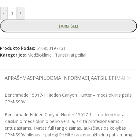
-
+
Į KREPŠELĮ
Produkto kodas:
610953197131
Kategorijos:
Medžiokliniai
,
Turistiniai peiliai
APRAŠYMAS
PAPILDOMA INFORMACIJA
ATSILIEPIMAI (0)
S
Benchmade 15017-1 Hidden Canyon Hunter – medžioklinis peilis
CPM-S90V
Benchmade Hidden Canyon Hunter 15017-1 – modernizuota
klasikinio medžioklinio peilio versija, skirta profesionalams ir
entuziastams. Tvirtas full tang dizainas, aukščiausios kokybės
CPM-S90V plienas ir patogi Richlite rankena užtikrina patikimumą