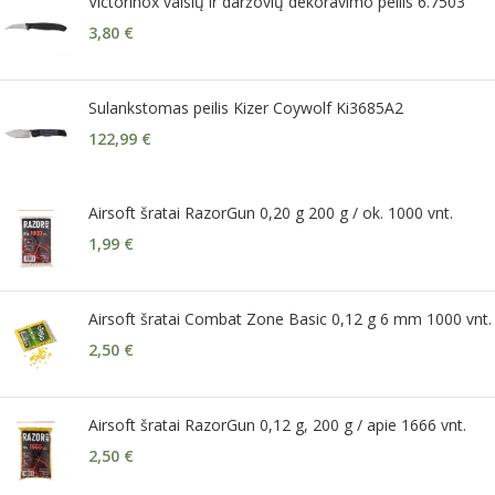
Victorinox vaisių ir daržovių dekoravimo peilis 6.7503
3,80
€
Sulankstomas peilis Kizer Coywolf Ki3685A2
122,99
€
Airsoft šratai RazorGun 0,20 g 200 g / ok. 1000 vnt.
1,99
€
Airsoft šratai Combat Zone Basic 0,12 g 6 mm 1000 vnt.
2,50
€
Airsoft šratai RazorGun 0,12 g, 200 g / apie 1666 vnt.
2,50
€