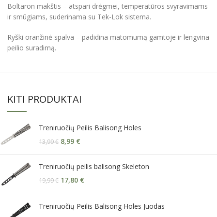
Boltaron makštis – atspari drėgmei, temperatūros svyravimams
ir smūgiams, suderinama su Tek-Lok sistema.
Ryški oranžinė spalva – padidina matomumą gamtoje ir lengvina
peilio suradimą.
KITI PRODUKTAI
Treniruočių Peilis Balisong Holes
8,99
€
13,99
€
Treniruočių peilis balisong Skeleton
17,80
€
19,99
€
Treniruočių Peilis Balisong Holes Juodas