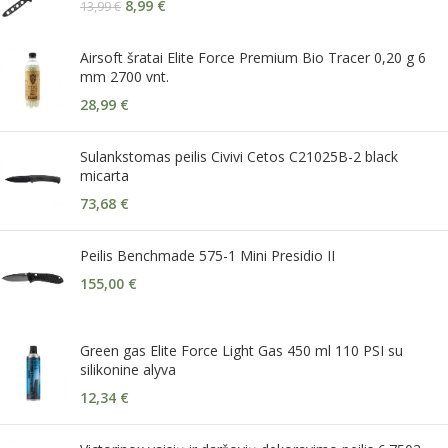
8,99
€
13,99
€
Airsoft šratai Elite Force Premium Bio Tracer 0,20 g 6
mm 2700 vnt.
28,99
€
Sulankstomas peilis Civivi Cetos C21025B-2 black
micarta
73,68
€
Peilis Benchmade 575-1 Mini Presidio II
155,00
€
Green gas Elite Force Light Gas 450 ml 110 PSI su
silikonine alyva
12,34
€