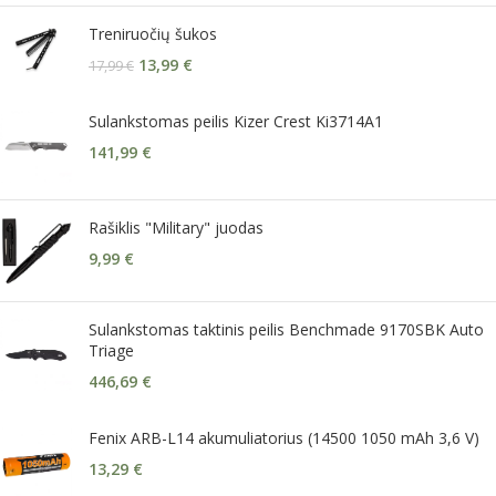
Treniruočių šukos
13,99
€
17,99
€
Sulankstomas peilis Kizer Crest Ki3714A1
141,99
€
Rašiklis "Military" juodas
9,99
€
Sulankstomas taktinis peilis Benchmade 9170SBK Auto
Triage
446,69
€
Fenix ARB-L14 akumuliatorius (14500 1050 mAh 3,6 V)
13,29
€