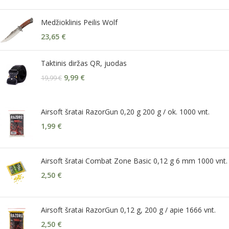
Medžioklinis Peilis Wolf
23,65
€
Taktinis diržas QR, juodas
9,99
€
19,99
€
Airsoft šratai RazorGun 0,20 g 200 g / ok. 1000 vnt.
1,99
€
Airsoft šratai Combat Zone Basic 0,12 g 6 mm 1000 vnt.
2,50
€
Airsoft šratai RazorGun 0,12 g, 200 g / apie 1666 vnt.
2,50
€