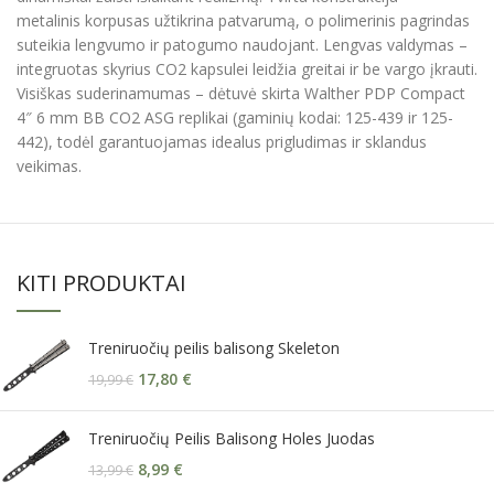
metalinis korpusas užtikrina patvarumą, o polimerinis pagrindas
suteikia lengvumo ir patogumo naudojant. Lengvas valdymas –
integruotas skyrius CO2 kapsulei leidžia greitai ir be vargo įkrauti.
Visiškas suderinamumas – dėtuvė skirta Walther PDP Compact
4″ 6 mm BB CO2 ASG replikai (gaminių kodai: 125-439 ir 125-
442), todėl garantuojamas idealus prigludimas ir sklandus
veikimas.
KITI PRODUKTAI
Treniruočių peilis balisong Skeleton
17,80
€
19,99
€
Treniruočių Peilis Balisong Holes Juodas
8,99
€
13,99
€