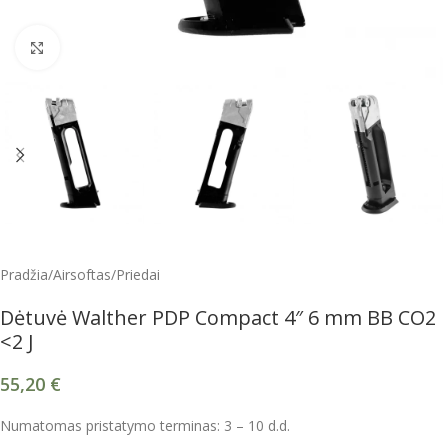
Spustelėkite, kad padidintumėte
Pradžia
/
Airsoftas
/
Priedai
Dėtuvė Walther PDP Compact 4″ 6 mm BB CO2
<2 J
55,20
€
Numatomas pristatymo terminas: 3 – 10 d.d.