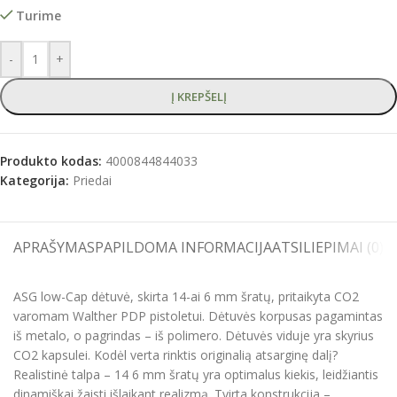
Turime
-
+
Į KREPŠELĮ
Produkto kodas:
4000844844033
Kategorija:
Priedai
APRAŠYMAS
PAPILDOMA INFORMACIJA
ATSILIEPIMAI (0)
S
ASG low-Cap dėtuvė, skirta 14-ai 6 mm šratų, pritaikyta CO2
varomam Walther PDP pistoletui. Dėtuvės korpusas pagamintas
iš metalo, o pagrindas – iš polimero. Dėtuvės viduje yra skyrius
CO2 kapsulei. Kodėl verta rinktis originalią atsarginę dalį?
Realistinė talpa – 14 6 mm šratų yra optimalus kiekis, leidžiantis
dinamiškai žaisti išlaikant realizmą. Tvirta konstrukcija –