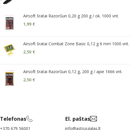
Airsoft šratai RazorGun 0,20 g 200 g / ok. 1000 vnt.
1,99
€
Airsoft šratai Combat Zone Basic 0,12 g 6 mm 1000 vnt.
2,50
€
Airsoft šratai RazorGun 0,12 g, 200 g / apie 1666 vnt.
2,50
€
Telefonas
El. paštas
+370 679 56001
info@astrusgalas.lt