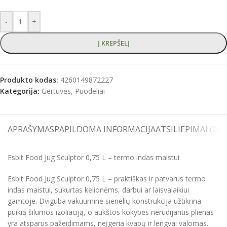
-
+
Į KREPŠELĮ
Produkto kodas:
4260149872227
Kategorija:
Gertuvės, Puodeliai
APRAŠYMAS
PAPILDOMA INFORMACIJA
ATSILIEPIMAI (0)
S
Esbit Food Jug Sculptor 0,75 L – termo indas maistui
Esbit Food Jug Sculptor 0,75 L – praktiškas ir patvarus termo
indas maistui, sukurtas kelionėms, darbui ar laisvalaikiui
gamtoje. Dviguba vakuuminė sienelių konstrukcija užtikrina
puikią šilumos izoliaciją, o aukštos kokybės nerūdijantis plienas
yra atsparus pažeidimams, neįgeria kvapų ir lengvai valomas.