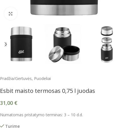
Spustelėkite, kad padidintumėte
Pradžia
/
Gertuvės, Puodeliai
Esbit maisto termosas 0,75 l juodas
31,00
€
Numatomas pristatymo terminas: 3 – 10 d.d.
Turime