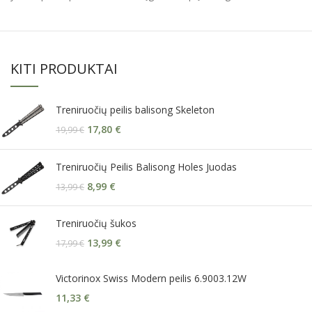
KITI PRODUKTAI
Treniruočių peilis balisong Skeleton
17,80
€
19,99
€
Treniruočių Peilis Balisong Holes Juodas
8,99
€
13,99
€
Treniruočių šukos
13,99
€
17,99
€
Victorinox Swiss Modern peilis 6.9003.12W
11,33
€