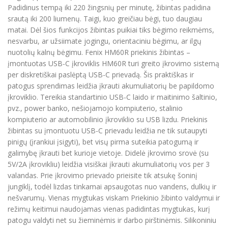
Padidinus tempą iki 220 žingsnių per minutę, žibintas padidina
srautą iki 200 liumenų. Taigi, kuo greičiau bėgi, tuo daugiau
matai. Dėl šios funkcijos žibintas puikiai tiks bėgimo reikmėms,
nesvarbu, ar užsiimate jogingu, orientaciniu bėgimu, ar ilgų
nuotolių kalnų bėgimu. Fenix HM60R priekinis žibintas –
įmontuotas USB-C įkroviklis HM60R turi greito įkrovimo sistemą
per diskretiškai paslėptą USB-C prievadą. Šis praktiškas ir
patogus sprendimas leidžia įkrauti akumuliatorių be papildomo
įkroviklio. Tereikia standartinio USB-C laido ir maitinimo šaltinio,
pvz., power banko, nešiojamojo kompiuterio, stalinio
kompiuterio ar automobilinio įkroviklio su USB lizdu. Priekinis
žibintas su įmontuotu USB-C prievadu leidžia ne tik sutaupyti
pinigų (įrankiui įsigyti), bet visų pirma suteikia patogumą ir
galimybę įkrauti bet kurioje vietoje. Didelė įkrovimo srovė (su
5V/2A įkrovikliu) leidžia visiškai įkrauti akumuliatorių vos per 3
valandas. Prie įkrovimo prievado prieisite tik atsukę šoninį
jungiklį, todėl lizdas tinkamai apsaugotas nuo vandens, dulkių ir
nešvarumų. Vienas mygtukas viskam Priekinio žibinto valdymui ir
režimų keitimui naudojamas vienas padidintas mygtukas, kurį
patogu valdyti net su žieminėmis ir darbo pirštinėmis. Silikoniniu