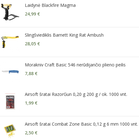
Laidynė Blackfire Magma
24,99
€
Slingšviediklis Barnett King Rat Ambush
28,05
€
Morakniv Craft Basic 546 nerūdijančio plieno peilis
7,88
€
Airsoft šratai RazorGun 0,20 g 200 g / ok. 1000 vnt.
1,99
€
Airsoft šratai Combat Zone Basic 0,12 g 6 mm 1000 vnt.
2,50
€