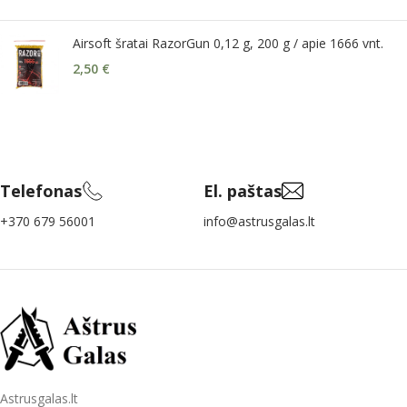
Airsoft šratai RazorGun 0,12 g, 200 g / apie 1666 vnt.
2,50
€
Telefonas
El. paštas
+370 679 56001
info@astrusgalas.lt
Astrusgalas.lt