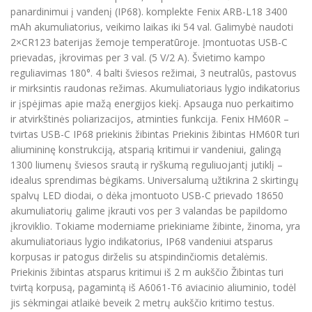
panardinimui į vandenį (IP68). komplekte Fenix ARB-L18 3400
mAh akumuliatorius, veikimo laikas iki 54 val. Galimybė naudoti
2×CR123 baterijas žemoje temperatūroje. Įmontuotas USB-C
prievadas, įkrovimas per 3 val. (5 V/2 A). Švietimo kampo
reguliavimas 180°. 4 balti šviesos režimai, 3 neutralūs, pastovus
ir mirksintis raudonas režimas. Akumuliatoriaus lygio indikatorius
ir įspėjimas apie mažą energijos kiekį. Apsauga nuo perkaitimo
ir atvirkštinės poliarizacijos, atminties funkcija. Fenix HM60R –
tvirtas USB-C IP68 priekinis žibintas Priekinis žibintas HM60R turi
aliumininę konstrukciją, atsparią kritimui ir vandeniui, galingą
1300 liumenų šviesos srautą ir ryškumą reguliuojantį jutiklį –
idealus sprendimas bėgikams. Universalumą užtikrina 2 skirtingų
spalvų LED diodai, o dėka įmontuoto USB-C prievado 18650
akumuliatorių galime įkrauti vos per 3 valandas be papildomo
įkroviklio. Tokiame moderniame priekiniame žibinte, žinoma, yra
akumuliatoriaus lygio indikatorius, IP68 vandeniui atsparus
korpusas ir patogus dirželis su atspindinčiomis detalėmis.
Priekinis žibintas atsparus kritimui iš 2 m aukščio Žibintas turi
tvirtą korpusą, pagamintą iš A6061-T6 aviacinio aliuminio, todėl
jis sėkmingai atlaikė beveik 2 metrų aukščio kritimo testus.