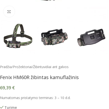
Spustelėkite, kad padidintumėte
Pradžia
/
Prožektoriai
/
Žibintuvėliai ant galvos
Fenix HM60R žibintas kamuflažinis
69,39
€
Numatomas pristatymo terminas: 3 – 10 d.d.
Turime