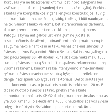
Korpusas yra ne tik atsparus kritimui, bet ir oro sąlygoms bei
visiškam panardinimui į vandenį 4 valandas (2 m gylio). Priekinis
žibintas yra kompaktiškos ir gana lengvos konstrukcijos (157 g
su akumuliatoriumi), be išorinių laidų, todėl gali būti naudojamas
ne tik įvairioms lauko veikloms, bet ir pramoniniams darbams,
dirbtuvių remontams ir kitiems reikliems panaudojimams.
Patogų laikymą ant galvos užtikrina guminė juosta su
atspindinčiomis detalėmis, didinančiomis mūsų matomumą ir
saugumą naktį einant keliu ar taku. Vienas priekinis žibintas, 3
šviesos spalvos Pagrindinis žibinto šviesos šaltinis yra galingas ir
tuo pačiu taupus SST40 diodas, kuris skleidžia maksimalų 1300
liumenų šviesos srautą šaltai baltos spalvos, rekomenduojamą
visoms reikmėms, kurioms reikia intensyvumo ir maksimalaus
ryškumo. Šviesa praeina per skaidrią lęšę su anti-refleksine
danga ir atsispindi nuo lygaus reflektoriaus. Dėl to srautas yra
labai koncentruotas, o jo darbinis nuotolis siekia net 120 m. Be
didelio nuotolio šviesos šaltinio, priekiniame žibinte
sumontuotas mažesnis XP-G2 diodas, kurio maksimalus srautas
yra 350 liumenų. Jo skleidžiama 4500 K neutralios spalvos šviesa
tolygiai ir efektyviai išsklaidoma per koriuko struktūros