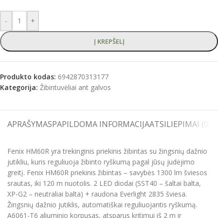
-
+
Į KREPŠELĮ
Produkto kodas:
6942870313177
Kategorija:
Žibintuvėliai ant galvos
APRAŠYMAS
PAPILDOMA INFORMACIJA
ATSILIEPIMAI (0)
S
Fenix HM60R yra trekinginis priekinis žibintas su žingsnių dažnio
jutikliu, kuris reguliuoja žibinto ryškumą pagal jūsų judėjimo
greitį. Fenix HM60R priekinis žibintas – savybės 1300 lm šviesos
srautas, iki 120 m nuotolis. 2 LED diodai (SST40 – šaltai balta,
XP-G2 – neutraliai balta) + raudona Everlight 2835 šviesa.
Žingsnių dažnio jutiklis, automatiškai reguliuojantis ryškumą.
A6061-T6 aliuminio korpusas, atsparus kritimui iš 2 m ir