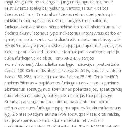
mygtuku galime ne tik lengvai įjungti ir išjungti žibintą, bet ir
keisti šviesos spalvą bei ryškumą. Vartotojas turi 4 baltos
šviesos režimus, 3 neutralios šviesos režimus bei pastovų ir
mirksintį raudoną šviesos režimą. Jungiklis turi papildomą
funkciją, žymiai padidinančią priekinio žibinto funkcionalumą. Tai
diodinis akumuliatoriaus lygio indikatorius. Intensyvaus darbo ar
tyrinėjimų metu svarbu kontroliuoti akumuliatoriaus būklę, todėl
HM60R modelyje įrengta sistema, įspėjanti apie mažą energijos
kiekį, ir paprastas indikatorius, informuojantis vartotoją apie jo
būklę (funkcija veikia tik su Fenix ARB-L18 serijos
akumuliatoriais). Akumuliatoriaus lygio indikacijos: pastovi žalia
šviesa: 100-85%, mirksinti žalia šviesa: 85-50%, pastovi raudona
šviesa: 50-25%, mirksinti raudona šviesa: 25-1%. Fenix HM60R
priekinis žibintas – papildomos funkcijos Fenix HM60R priekinis
žibintas turi apsaugą nuo atvirkštinės poliarizacijos, apsaugančią
nuo netinkamai įdiegtų baterijų. Gamintojas taip pat įdiegė
išmaniąją apsaugą nuo perkaitimo, paskutinio naudojimo
režimo atminties funkciją ir įspėjimą apie mažą akumuliatoriaus
lygį. Žibintas pasižymi aukšta IP68 apsaugos klase, o tai reiškia,
kad jis atsparus dulkėms, stipriam lietui ir net visiškam
panardinimui į vandenį (2 m) 4 valandas. Todėl HM60R gali būti