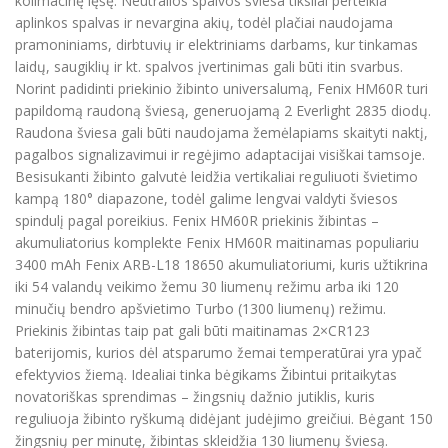
kolimacinę lęšę. Neutralios spalvos šviesa tiksliai perteikia
aplinkos spalvas ir nevargina akių, todėl plačiai naudojama
pramoniniams, dirbtuvių ir elektriniams darbams, kur tinkamas
laidų, saugiklių ir kt. spalvos įvertinimas gali būti itin svarbus.
Norint padidinti priekinio žibinto universalumą, Fenix HM60R turi
papildomą raudoną šviesą, generuojamą 2 Everlight 2835 diodų.
Raudona šviesa gali būti naudojama žemėlapiams skaityti naktį,
pagalbos signalizavimui ir regėjimo adaptacijai visiškai tamsoje.
Besisukanti žibinto galvutė leidžia vertikaliai reguliuoti švietimo
kampą 180° diapazone, todėl galime lengvai valdyti šviesos
spindulį pagal poreikius. Fenix HM60R priekinis žibintas –
akumuliatorius komplekte Fenix HM60R maitinamas populiariu
3400 mAh Fenix ARB-L18 18650 akumuliatoriumi, kuris užtikrina
iki 54 valandų veikimo žemu 30 liumenų režimu arba iki 120
minučių bendro apšvietimo Turbo (1300 liumenų) režimu.
Priekinis žibintas taip pat gali būti maitinamas 2×CR123
baterijomis, kurios dėl atsparumo žemai temperatūrai yra ypač
efektyvios žiemą. Idealiai tinka bėgikams Žibintui pritaikytas
novatoriškas sprendimas – žingsnių dažnio jutiklis, kuris
reguliuoja žibinto ryškumą didėjant judėjimo greičiui. Bėgant 150
žingsnių per minutę, žibintas skleidžia 130 liumenų šviesą.