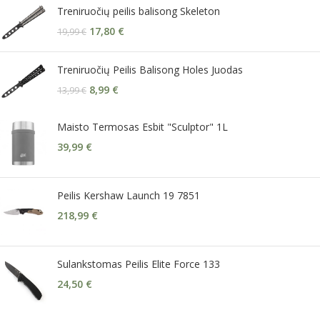
Treniruočių peilis balisong Skeleton
17,80
€
19,99
€
Treniruočių Peilis Balisong Holes Juodas
8,99
€
13,99
€
Maisto Termosas Esbit "Sculptor" 1L
39,99
€
Peilis Kershaw Launch 19 7851
218,99
€
Sulankstomas Peilis Elite Force 133
24,50
€