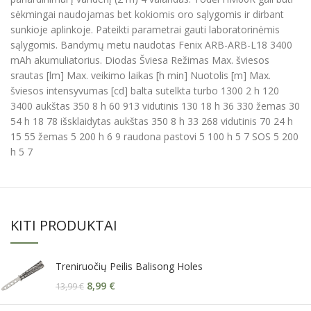
sėkmingai naudojamas bet kokiomis oro sąlygomis ir dirbant
sunkioje aplinkoje. Pateikti parametrai gauti laboratorinėmis
sąlygomis. Bandymų metu naudotas Fenix ARB-ARB-L18 3400
mAh akumuliatorius. Diodas Šviesa Režimas Max. šviesos
srautas [lm] Max. veikimo laikas [h min] Nuotolis [m] Max.
šviesos intensyvumas [cd] balta sutelkta turbo 1300 2 h 120
3400 aukštas 350 8 h 60 913 vidutinis 130 18 h 36 330 žemas 30
54 h 18 78 išsklaidytas aukštas 350 8 h 33 268 vidutinis 70 24 h
15 55 žemas 5 200 h 6 9 raudona pastovi 5 100 h 5 7 SOS 5 200
h 5 7
KITI PRODUKTAI
Treniruočių Peilis Balisong Holes
8,99
€
13,99
€