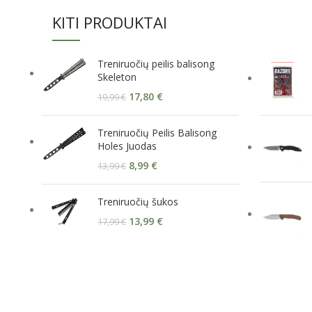
KITI PRODUKTAI
Treniruočių peilis balisong
Skeleton
17,80
€
19,99
€
Treniruočių Peilis Balisong
Holes Juodas
8,99
€
13,99
€
Treniruočių šukos
13,99
€
17,99
€