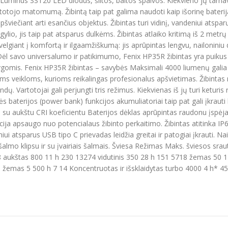
 Luminus SST20 LED diodus, šiltos, baltos spalvos. Kiekvieno jų tarnavi
vartotojo matomumą. Žibintą taip pat galima naudoti kaip išorinę bat
pšviečiant arti esančius objektus. Žibintas turi vidinį, vandeniui atsp
 gylio, jis taip pat atsparus dulkėms. Žibintas atlaiko kritimą iš 2 met
lgiant į komfortą ir ilgaamžiškumą: jis aprūpintas lengvu, nailoniniu 
is. Dėl savo universalumo ir patikimumo, Fenix HP35R žibintas yra puiku
ygomis. Fenix HP35R žibintas – savybės Maksimali 4000 liumenų galia ir
toms veikloms, kurioms reikalingas profesionalus apšvietimas. Žibin
ndų. Vartotojai gali perjungti tris režimus. Kiekvienas iš jų turi ketur
ės baterijos (power bank) funkcijos akumuliatoriai taip pat gali įkrauti 
 su aukštu CRI koeficientu Baterijos dėklas aprūpintas raudonu įspė
 apsaugo nuo potencialaus žibinto perkaitimo. Žibintas atitinka IP66 
iui atsparus USB tipo C prievadas leidžia greitai ir patogiai įkrauti. Nai
šalmo klipsu ir su įvairiais šalmais. Šviesa Režimas Maks. šviesos sra
aukštas 800 11 h 230 13274 vidutinis 350 28 h 151 5718 žemas 50 12
 žemas 5 500 h 7 14 Koncentruotas ir išsklaidytas turbo 4000 4 h* 4