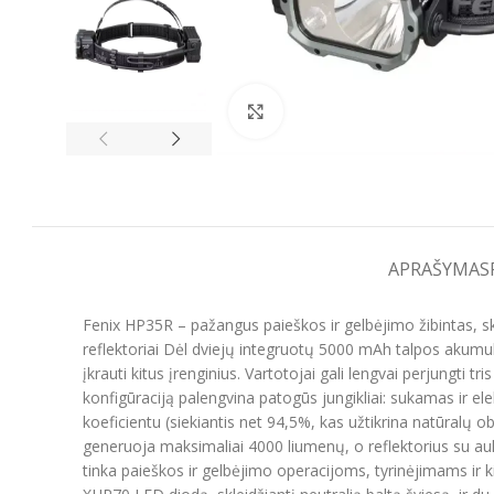
Spustelėkite, kad padidintumėt
APRAŠYMAS
Fenix HP35R – pažangus paieškos ir gelbėjimo žibintas, skl
reflektoriai Dėl dviejų integruotų 5000 mAh talpos akumuliat
įkrauti kitus įrenginius. Vartotojai gali lengvai perjungti t
konfigūraciją palengvina patogūs jungikliai: sukamas ir elek
koeficientu (siekiantis net 94,5%, kas užtikrina natūralų obj
generuoja maksimaliai 4000 liumenų, o reflektorius su auk
tinka paieškos ir gelbėjimo operacijoms, tyrinėjimams ir 