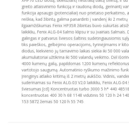
XHP70 LED diodą, skleidžiantį neutralią baltą šviesą, ir du
greito atlaisvinimo funkciją ir raudoną diodą, gerinantį 
funkcija apsaugo (potencialiai) nuo prietaiso perkaitimo, a
reiškia, kad žibintą galima panardinti į vandenį iki 2 metrų
ilgaamžiškumas Fenix HP35R žibintas buvo sukurtas atsižve
laikikliu, Fenix ALG-04 šalmo klipsu ir su įvairiais šalma
galingas ir patvarus šviesos šaltinis sudėtingiausiomis sąl
tiks paieškos, gelbėjimo operacijoms, tyrinėjimams ir ki
diodus, kiekvieno jų tarnavimo laikas siekia iki 50 000 vala
akumuliatoriai užtikrina iki 500 valandų veikimo. Dėl išorin
4000 liumenų galią, papildomas 1200 liumenų reflektorius
vartotojo saugumą. Automatinio ryškumo mažinimo funkcija
Įrenginys atlaiko kritimą iš 2 metrų aukščio. Vidinis, vanden
suderinamas su Fenix ALG-03 V2.0 laikikliu, Fenix ALG-04 
šviesumas [cd] Koncentruotas turbo 3000 5 h* 440 48518 
koncentruotas 400 30 h 68 1148 vidutinis 50 120 h 24 140
153 5872 žemas 50 120 h 55 745