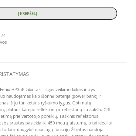
Į KREPŠELĮ
074
lvos
PRISTATYMAS
enix HP35R žibintas – ilgas veikimo laikas ir trys
 būti naudojamas kaip išorinė baterija (power bank) ir
ienas iš jų turi keturis ryškumo lygius. Optimalią
orių, plataus kampo reflektorių ir reflektorių su aukštu CRI
vietimą prie vartotojo poreikių. Taškinis reflektorius
os srautas pasiekia iki 450 metrų atstumą, o tai idealiai
 diodai ir daugybė naudingų funkcijų Žibintas naudoja