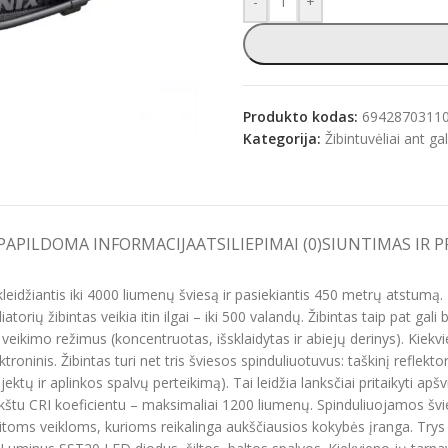
-
+
e
Produkto kodas:
6942870311
Kategorija:
Žibintuvėliai ant ga
PAPILDOMA INFORMACIJA
ATSILIEPIMAI (0)
SIUNTIMAS IR 
eidžiantis iki 4000 liumenų šviesą ir pasiekiantis 450 metrų atstumą. F
orių žibintas veikia itin ilgai – iki 500 valandų. Žibintas taip pat gali
ris veikimo režimus (koncentruotas, išsklaidytas ir abiejų derinys). Kiekv
troninis. Žibintas turi net tris šviesos spinduliuotuvus: taškinį reflekt
ektų ir aplinkos spalvų perteikimą). Tai leidžia lanksčiai pritaikyti apš
štu CRI koeficientu – maksimaliai 1200 liumenų. Spinduliuojamos švies
kitoms veikloms, kurioms reikalinga aukščiausios kokybės įranga. Trys