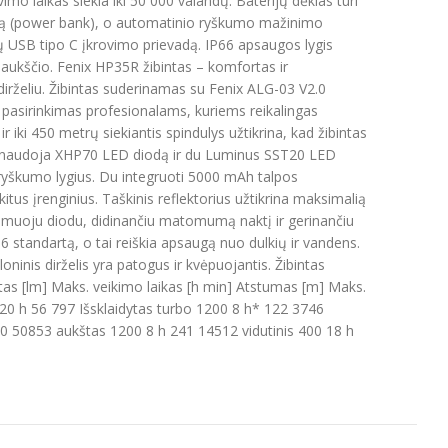
mo laikas siekia iki 50 000 valandų. Baterijų dėklas turi
eriją (power bank), o automatinio ryškumo mažinimo
arų USB tipo C įkrovimo prievadą. IP66 apsaugos lygis
rų aukščio. Fenix HP35R žibintas – komfortas ir
dirželiu. Žibintas suderinamas su Fenix ALG-03 V2.0
s pasirinkimas profesionalams, kuriems reikalingas
 iki 450 metrų siekiantis spindulys užtikrina, kad žibintas
tas naudoja XHP70 LED diodą ir du Luminus SST20 LED
is ryškumo lygius. Du integruoti 5000 mAh talpos
kitus įrenginius. Taškinis reflektorius užtikrina maksimalią
jamuoju diodu, didinančiu matomumą naktį ir gerinančiu
standartą, o tai reiškia apsaugą nuo dulkių ir vandens.
loninis dirželis yra patogus ir kvėpuojantis. Žibintas
utas [lm] Maks. veikimo laikas [h min] Atstumas [m] Maks.
0 h 56 797 Išsklaidytas turbo 1200 8 h* 122 3746
50 50853 aukštas 1200 8 h 241 14512 vidutinis 400 18 h