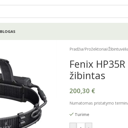
BLOGAS
Pradžia
/
Prožektoriai
/
Žibintuvėli
Fenix HP35R 
žibintas
200,30
€
Numatomas pristatymo terminas
Turime