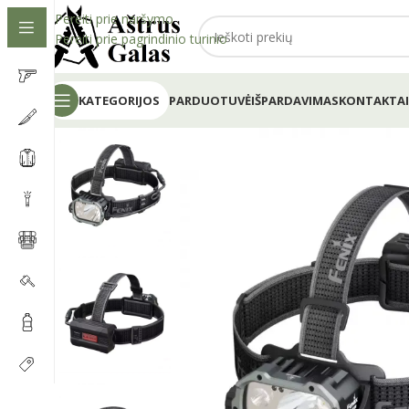
Pereiti prie naršymo
Pereiti prie pagrindinio turinio
KATEGORIJOS
PARDUOTUVĖ
IŠPARDAVIMAS
KONTAKTAI