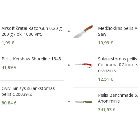
Airsoft šratai RazorGun 0,20 g
Medžioklinis peilis 
200 g / ok. 1000 vnt.
Saw
1,99
€
19,99
€
Peilis Kershaw Shoreline 1845
Sulankstomas peilis
Colorama 07 Inox, s
41,99
€
oranžinis
12,51
€
Civivi Sinisys sulankstomas
peilis C20039-2
Peilis Benchmade 
Anoniminis
80,84
€
341,53
€