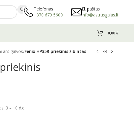
Telefonas
El. paštas
+370 679 56001
info@astrusgalas.lt
0,00
€
ai ant galvos
/
Fenix HP35R priekinis žibintas
priekinis
: 3 – 10 d.d.