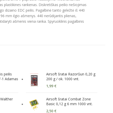
s plastikines rankenas. Diskretiškas peilio nešiojimas
go dizaino EDC peilis. Pagalbinė tanto geležtė iš 440
 96 mm ilgio ašmenys. 440 nerūdijantis plienas,
atidaryti ašmenis viena ranka. Spyruoklinis pagalbinis
s peilis
Airsoft šratai RazorGun 0,20 g
-1 Adamas
200 g / ok. 1000 vnt.
1,99
€
 Walther
Airsoft šratai Combat Zone
Basic 0,12 g 6 mm 1000 vnt.
2,50
€