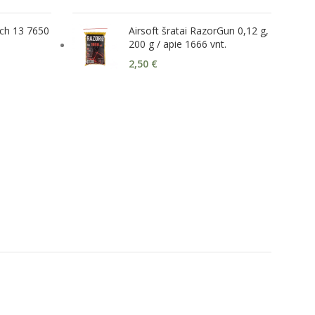
nch 13 7650
Airsoft šratai RazorGun 0,12 g,
200 g / apie 1666 vnt.
2,50
€