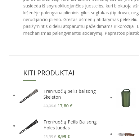
susideda iš spyruokliuojančios juostelės, kuri blokuoja aš
kišenėje palengvina plieninis gilus segtukas (tip down, ne
nerūdijančio plieno. Greitas ašmenų atidarymas pelekėliu.
pasižymintis dideliu atsparumu pažeidimams ir korozijai. Li
mechanizmas palengvinantis atidarymą. Paprastos plastikin
KITI PRODUKTAI
Treniruočių peilis balisong
Skeleton
17,80
€
19,99
€
Treniruočių Peilis Balisong
Holes Juodas
8,99
€
13,99
€