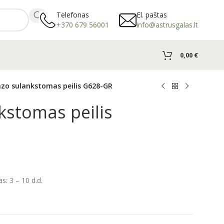
Telefonas
El. paštas
+370 679 56001
info@astrusgalas.lt
0,00
€
zo sulankstomas peilis G628-GR
kstomas peilis
: 3 – 10 d.d.