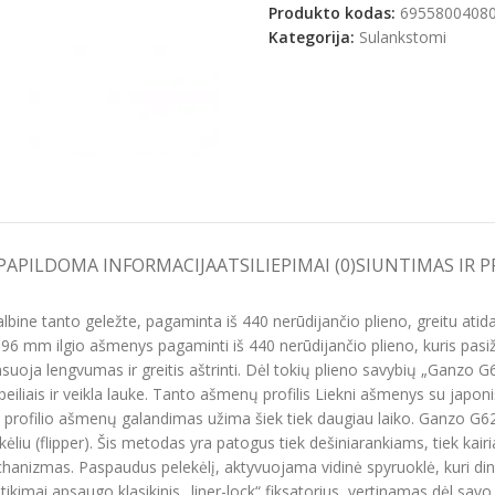
Produkto kodas:
6955800408
Kategorija:
Sulankstomi
e
PAPILDOMA INFORMACIJA
ATSILIEPIMAI (0)
SIUNTIMAS IR 
ine tanto geležte, pagaminta iš 440 nerūdijančio plieno, greitu atidar
 96 mm ilgio ašmenys pagaminti iš 440 nerūdijančio plieno, kuris pasi
uoja lengvumas ir greitis aštrinti. Dėl tokių plieno savybių „Ganzo G
eiliais ir veikla lauke. Tanto ašmenų profilis Liekni ašmenys su japoni
io profilio ašmenų galandimas užima šiek tiek daugiau laiko. Ganzo G6
ėliu (flipper). Šis metodas yra patogus tiek dešiniarankiams, tiek kairiar
hanizmas. Paspaudus pelekėlį, aktyvuojama vidinė spyruoklė, kuri dina
tikimai apsaugo klasikinis „liner-lock“ fiksatorius, vertinamas dėl 