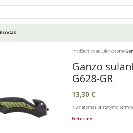
BLOGAS
Pradžia
/
Peiliai
/
Sulankstomi
/
Gan
Ganzo sulan
G628-GR
13,30
€
Numatomas pristatymo terminas
Neturime