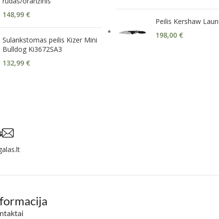
rudas/oranžinis
148,99
€
Peilis Kershaw Lau
198,00
€
Sulankstomas peilis Kizer Mini
Bulldog Ki3672SA3
132,99
€
s
alas.lt
nformacija
ntaktai