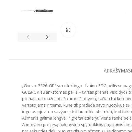
Spustelėkite, kad padidintumėt
APRAŠYMAS
„Ganzo G626-GR“ yra efektingo dizaino EDC peilis su pagalb
G628-GR sulankstomas peilis – tvirtas plienas Viso dydžio
plienas turi mažesnį aštrumo išlaikymą, tačiau tai kompens
vartotojams ir tiems, kurie tik pradeda savo nuotykius su p
ir geras pjovimo savybes, tačiau reikia atsiminti, kad tok
Ašmenis galima lengvai ir greitai atidaryti viena ranka pelek
Atidarymo procesą palengvina spyruoklinis pagalbinis mec
per sekundės dalį. Nuo atsitiktinio ašmenų užsidarymo pa