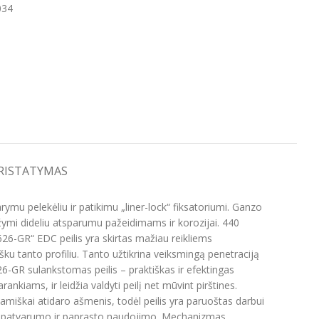
034
PRISTATYMAS
ymu pelekėliu ir patikimu „liner-lock“ fiksatoriumi. Ganzo
žymi dideliu atsparumu pažeidimams ir korozijai. 440
626-GR“ EDC peilis yra skirtas mažiau reikliems
šku tanto profiliu. Tanto užtikrina veiksmingą penetraciją
26-GR sulankstomas peilis – praktiškas ir efektingas
ankiams, ir leidžia valdyti peilį net mūvint pirštines.
miškai atidaro ašmenis, todėl peilis yra paruoštas darbui
savo patvarumo ir paprasto naudojimo. Mechanizmas