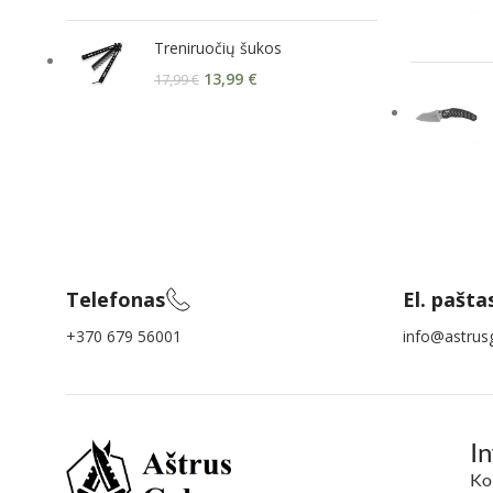
Treniruočių šukos
13,99
€
17,99
€
Telefonas
El. pašta
+370 679 56001
info@astrusg
I
Ko