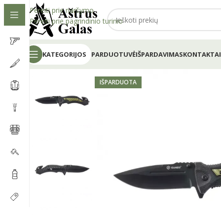
Pereiti prie naršymo
Pereiti prie pagrindinio turinio
KATEGORIJOS
PARDUOTUVĖ
IŠPARDAVIMAS
KONTAKTAI
IŠPARDUOTA