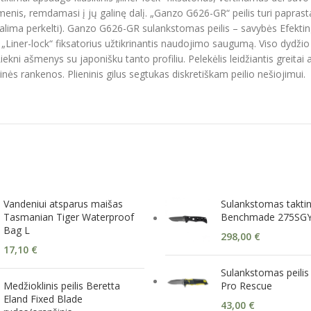
menis, remdamasi į jų galinę dalį. „Ganzo G626-GR“ peilis turi paprasta
galima perkelti). Ganzo G626-GR sulankstomas peilis – savybės Efektin
 „Liner-lock“ fiksatorius užtikrinantis naudojimo saugumą. Viso dydžio
ekni ašmenys su japonišku tanto profiliu. Pelekėlis leidžiantis greitai 
ės rankenos. Plieninis gilus segtukas diskretiškam peilio nešiojimui.
Vandeniui atsparus maišas
Sulankstomas taktini
Tasmanian Tiger Waterproof
Benchmade 275SGY
Bag L
298,00
€
17,10
€
Sulankstomas peilis
Medžioklinis peilis Beretta
Pro Rescue
Eland Fixed Blade
43,00
€